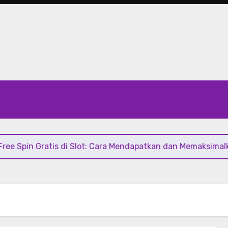
n Gratis di Slot: Cara Mendapatkan dan Memaksimalkan Nila