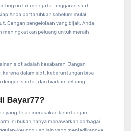
 penting untuk mengatur anggaran saat
siap Anda pertaruhkan sebelum mulai
ut. Dengan pengelolaan yang bijak, Anda
an meningkatkan peluang untuk meraih
inan slot adalah kesabaran. Jangan
 karena dalam slot, keberuntungan bisa
n dengan santai, dan biarkan peluang
di Bayar77?
main yang telah merasakan keuntungan
tform ini bukan hanya menawarkan berbagai
nggulan-keunggulan lain yang menjadikannya