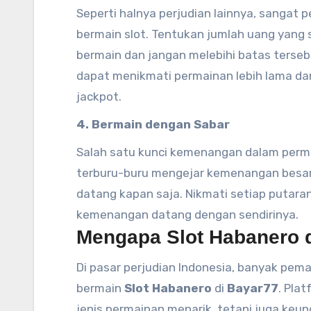
Seperti halnya perjudian lainnya, sangat
bermain slot. Tentukan jumlah uang yang 
bermain dan jangan melebihi batas terseb
dapat menikmati permainan lebih lama d
jackpot.
4. Bermain dengan Sabar
Salah satu kunci kemenangan dalam perma
terburu-buru mengejar kemenangan besar,
datang kapan saja. Nikmati setiap putara
kemenangan datang dengan sendirinya.
Mengapa Slot Habanero 
Di pasar perjudian Indonesia, banyak pe
bermain
Slot Habanero
di
Bayar77
. Pla
jenis permainan menarik, tetapi juga keu