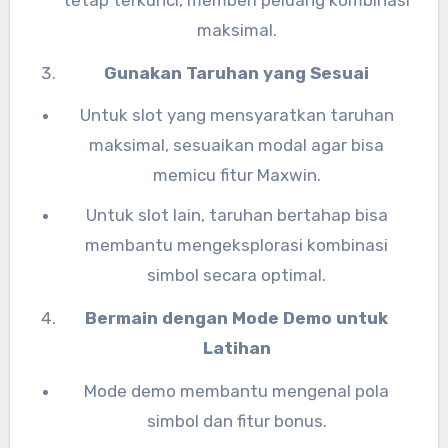
maksimal.
Gunakan Taruhan yang Sesuai
Untuk slot yang mensyaratkan taruhan
maksimal, sesuaikan modal agar bisa
memicu fitur Maxwin.
Untuk slot lain, taruhan bertahap bisa
membantu mengeksplorasi kombinasi
simbol secara optimal.
Bermain dengan Mode Demo untuk
Latihan
Mode demo membantu mengenal pola
simbol dan fitur bonus.