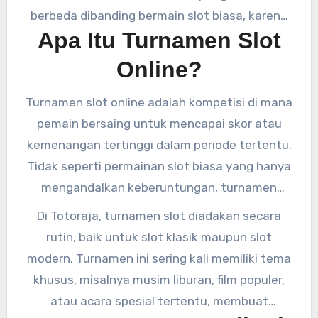
berbeda dibanding bermain slot biasa, karena
Apa Itu Turnamen Slot
pemain tidak hanya bersaing melawan mesin,
tetapi juga melawan sesama pemain. Platform
Online?
seperti
totoraja
kini menawarkan berbagai
turnamen slot yang seru, dengan hadiah
Turnamen slot online adalah kompetisi di mana
menarik dan kesempatan menambah
pemain bersaing untuk mencapai skor atau
keterampilan bermain. Artikel ini akan
kemenangan tertinggi dalam periode tertentu.
membahas pengenalan turnamen slot online,
Tidak seperti permainan slot biasa yang hanya
keuntungan ikut serta, serta cara bergabung
mengandalkan keberuntungan, turnamen
dengan turnamen di Totoraja.
memberikan elemen kompetisi tambahan.
Di Totoraja, turnamen slot diadakan secara
Pemain yang berhasil mencapai peringkat atas
rutin, baik untuk slot klasik maupun slot
biasanya mendapatkan hadiah berupa bonus,
modern. Turnamen ini sering kali memiliki tema
putaran gratis, atau bahkan uang tunai.
khusus, misalnya musim liburan, film populer,
atau acara spesial tertentu, membuat