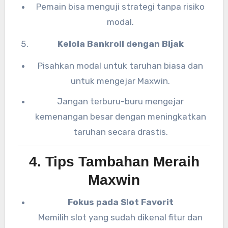
Pemain bisa menguji strategi tanpa risiko
modal.
Kelola Bankroll dengan Bijak
Pisahkan modal untuk taruhan biasa dan
untuk mengejar Maxwin.
Jangan terburu-buru mengejar
kemenangan besar dengan meningkatkan
taruhan secara drastis.
4. Tips Tambahan Meraih
Maxwin
Fokus pada Slot Favorit
Memilih slot yang sudah dikenal fitur dan