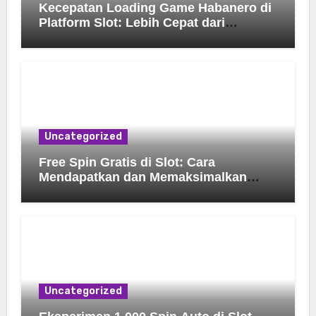
Kecepatan Loading Game Habanero di
Platform Slot: Lebih Cepat dari
Kompetitor
Uncategorized
Free Spin Gratis di Slot: Cara
Mendapatkan dan Memaksimalkan
Nilainya
Uncategorized