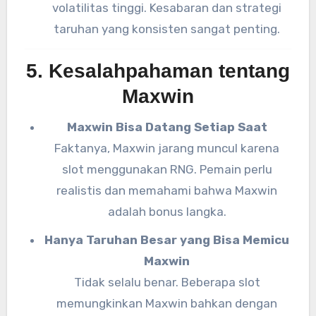
volatilitas tinggi. Kesabaran dan strategi
taruhan yang konsisten sangat penting.
5. Kesalahpahaman tentang
Maxwin
Maxwin Bisa Datang Setiap Saat
Faktanya, Maxwin jarang muncul karena
slot menggunakan RNG. Pemain perlu
realistis dan memahami bahwa Maxwin
adalah bonus langka.
Hanya Taruhan Besar yang Bisa Memicu
Maxwin
Tidak selalu benar. Beberapa slot
memungkinkan Maxwin bahkan dengan