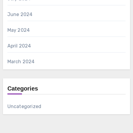
June 2024
May 2024
April 2024
March 2024
Categories
Uncategorized