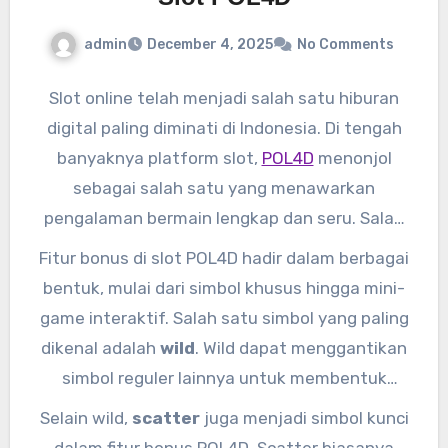
dengan turnamen secara efektif dan
memaksimalkan peluang untuk menang.
admin
December 4, 2025
No Comments
Turnamen slot bukan hanya tentang
keberuntungan, tetapi juga strategi,
Slot online telah menjadi salah satu hiburan
kesabaran, dan kemampuan mengelola
digital paling diminati di Indonesia. Di tengah
permainan dengan cerdas.
banyaknya platform slot,
POL4D
menonjol
sebagai salah satu yang menawarkan
pengalaman bermain lengkap dan seru. Salah
satu aspek yang membuat POL4D begitu
Fitur bonus di slot POL4D hadir dalam berbagai
populer adalah fitur bonusnya, yang tidak
bentuk, mulai dari simbol khusus hingga mini-
hanya meningkatkan peluang menang, tetapi
game interaktif. Salah satu simbol yang paling
juga menambah keseruan dan interaksi dalam
dikenal adalah
wild
. Wild dapat menggantikan
setiap putaran. Artikel ini akan membahas
simbol reguler lainnya untuk membentuk
rahasia di balik fitur bonus POL4D, bagaimana
kombinasi kemenangan. Dengan kata lain,
Selain wild,
scatter
juga menjadi simbol kunci
cara memanfaatkannya, dan mengapa pemain
simbol ini berperan penting dalam