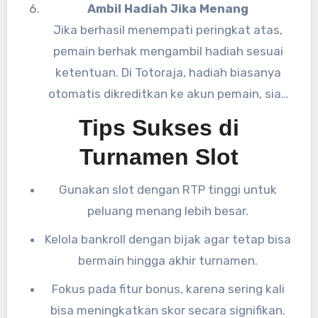
posisi mereka dan menyesuaikan strategi
Ambil Hadiah Jika Menang
jika diperlukan.
Jika berhasil menempati peringkat atas,
pemain berhak mengambil hadiah sesuai
ketentuan. Di Totoraja, hadiah biasanya
otomatis dikreditkan ke akun pemain, siap
untuk digunakan kembali atau ditarik sesuai
Tips Sukses di
preferensi.
Turnamen Slot
Gunakan slot dengan RTP tinggi untuk
peluang menang lebih besar.
Kelola bankroll dengan bijak agar tetap bisa
bermain hingga akhir turnamen.
Fokus pada fitur bonus, karena sering kali
bisa meningkatkan skor secara signifikan.