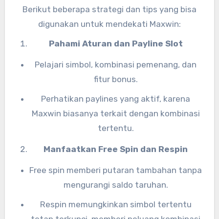
Berikut beberapa strategi dan tips yang bisa
digunakan untuk mendekati Maxwin:
Pahami Aturan dan Payline Slot
Pelajari simbol, kombinasi pemenang, dan
fitur bonus.
Perhatikan paylines yang aktif, karena
Maxwin biasanya terkait dengan kombinasi
tertentu.
Manfaatkan Free Spin dan Respin
Free spin memberi putaran tambahan tanpa
mengurangi saldo taruhan.
Respin memungkinkan simbol tertentu
tetap terkunci, memberi peluang kombinasi