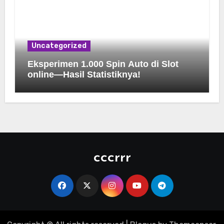
Uncategorized
Eksperimen 1.000 Spin Auto di Slot
online—Hasil Statistiknya!
cccrrr