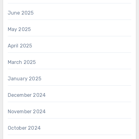
June 2025
May 2025
April 2025
March 2025
January 2025
December 2024
November 2024
October 2024