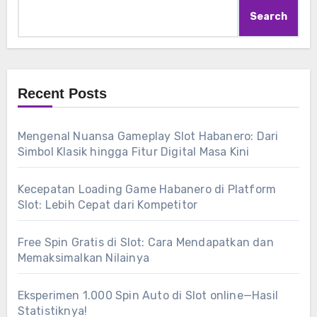
hiburan dan kesenangan. Semoga tips ini
Search
membantu Anda menemukan slot gacor yang
paling menguntungkan!
Recent Posts
Mengenal Nuansa Gameplay Slot Habanero: Dari
Simbol Klasik hingga Fitur Digital Masa Kini
Kecepatan Loading Game Habanero di Platform
Slot: Lebih Cepat dari Kompetitor
Free Spin Gratis di Slot: Cara Mendapatkan dan
Memaksimalkan Nilainya
Eksperimen 1.000 Spin Auto di Slot online—Hasil
Statistiknya!