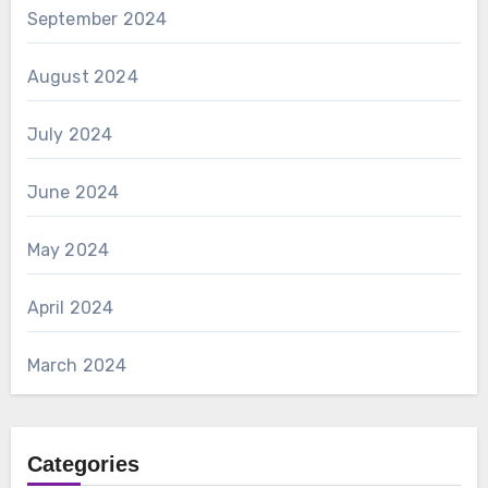
September 2024
August 2024
July 2024
June 2024
May 2024
April 2024
March 2024
Categories