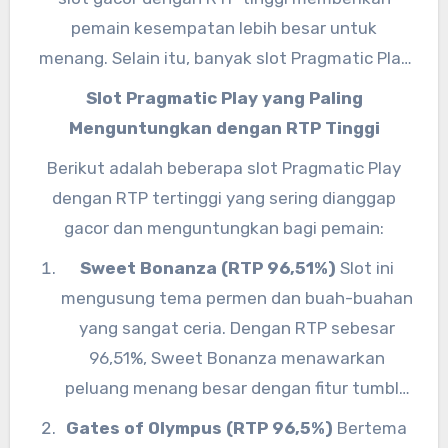
dipertimbangkan. Pragmatic Play, sebagai
pemain kesempatan lebih besar untuk
penyedia permainan terkemuka, menawarkan
menang. Selain itu, banyak slot Pragmatic Play
berbagai slot dengan RTP yang sangat
yang tidak hanya memiliki RTP tinggi tetapi
Slot Pragmatic Play yang Paling
menguntungkan.
juga fitur-fitur menarik seperti free spins,
Menguntungkan dengan RTP Tinggi
multiplier, dan bonus-bonus lainnya yang dapat
Berikut adalah beberapa slot Pragmatic Play
meningkatkan kemenangan.
dengan RTP tertinggi yang sering dianggap
gacor dan menguntungkan bagi pemain:
Sweet Bonanza (RTP 96,51%)
Slot ini
mengusung tema permen dan buah-buahan
yang sangat ceria. Dengan RTP sebesar
96,51%, Sweet Bonanza menawarkan
peluang menang besar dengan fitur tumble
yang memungkinkan simbol baru jatuh
Gates of Olympus (RTP 96,5%)
Bertema