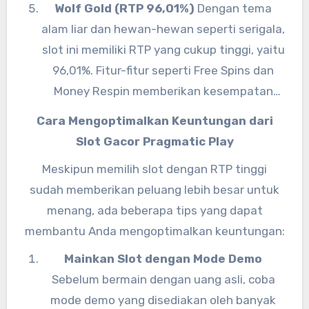
menarik dan memberikan banyak peluang
Wolf Gold (RTP 96,01%)
Dengan tema
untuk menang besar. Starlight Princess juga
alam liar dan hewan-hewan seperti serigala,
menawarkan grafis yang indah, menambah
slot ini memiliki RTP yang cukup tinggi, yaitu
keseruan dalam bermain.
96,01%. Fitur-fitur seperti Free Spins dan
Money Respin memberikan kesempatan
bagi pemain untuk meraih kemenangan
Cara Mengoptimalkan Keuntungan dari
besar, terutama jika pemain berhasil
Slot Gacor Pragmatic Play
memicu fitur jackpot.
Meskipun memilih slot dengan RTP tinggi
sudah memberikan peluang lebih besar untuk
menang, ada beberapa tips yang dapat
membantu Anda mengoptimalkan keuntungan:
Mainkan Slot dengan Mode Demo
Sebelum bermain dengan uang asli, coba
mode demo yang disediakan oleh banyak