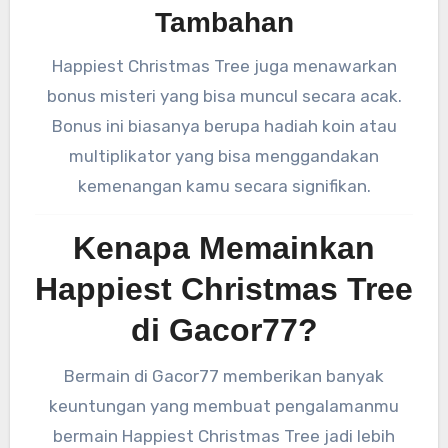
Tambahan
Happiest Christmas Tree juga menawarkan
bonus misteri yang bisa muncul secara acak.
Bonus ini biasanya berupa hadiah koin atau
multiplikator yang bisa menggandakan
kemenangan kamu secara signifikan.
Kenapa Memainkan
Happiest Christmas Tree
di Gacor77?
Bermain di Gacor77 memberikan banyak
keuntungan yang membuat pengalamanmu
bermain Happiest Christmas Tree jadi lebih