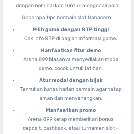
dengan nominal kecil untuk mengenali pola
permainan tiap game.
Beberapa tips bermain slot Habanero:
Pilih game dengan RTP tinggi
Cek info RTP di bagian informasi game.
Manfaatkan fitur demo
Arena 899 biasanya menyediakan mode
demo, cocok untuk latihan.
Atur modal dengan bijak
Tentukan batas harian bermain agar tetap
aman dan menyenangkan.
Manfaatkan promo
Arena 899 kerap memberikan bonus
deposit, cashback, atau turnamen slot—