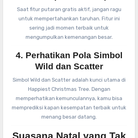
Saat fitur putaran gratis aktif, jangan ragu
untuk mempertahankan taruhan. Fitur ini
sering jadi momen terbaik untuk
mengumpulkan kemenangan besar.
4. Perhatikan Pola Simbol
Wild dan Scatter
Simbol Wild dan Scatter adalah kunci utama di
Happiest Christmas Tree. Dengan
memperhatikan kemunculannya, kamu bisa
memprediksi kapan kesempatan terbaik untuk
menang besar datang.
Suasana Natal yang Tak