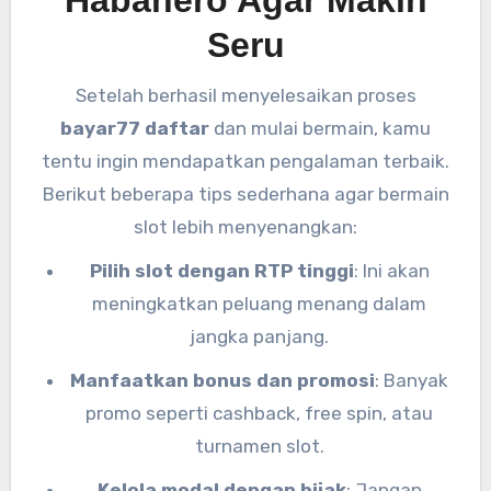
Habanero Agar Makin
Seru
Setelah berhasil menyelesaikan proses
bayar77 daftar
dan mulai bermain, kamu
tentu ingin mendapatkan pengalaman terbaik.
Berikut beberapa tips sederhana agar bermain
slot lebih menyenangkan:
Pilih slot dengan RTP tinggi
: Ini akan
meningkatkan peluang menang dalam
jangka panjang.
Manfaatkan bonus dan promosi
: Banyak
promo seperti cashback, free spin, atau
turnamen slot.
Kelola modal dengan bijak
: Jangan