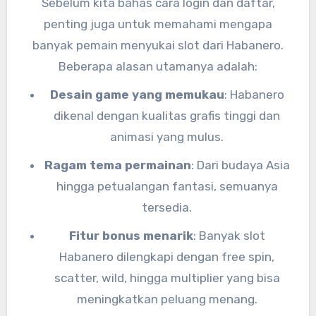
Sebelum kita bahas cara login dan daftar,
penting juga untuk memahami mengapa
banyak pemain menyukai slot dari Habanero.
Beberapa alasan utamanya adalah:
Desain game yang memukau
: Habanero
dikenal dengan kualitas grafis tinggi dan
animasi yang mulus.
Ragam tema permainan
: Dari budaya Asia
hingga petualangan fantasi, semuanya
tersedia.
Fitur bonus menarik
: Banyak slot
Habanero dilengkapi dengan free spin,
scatter, wild, hingga multiplier yang bisa
meningkatkan peluang menang.