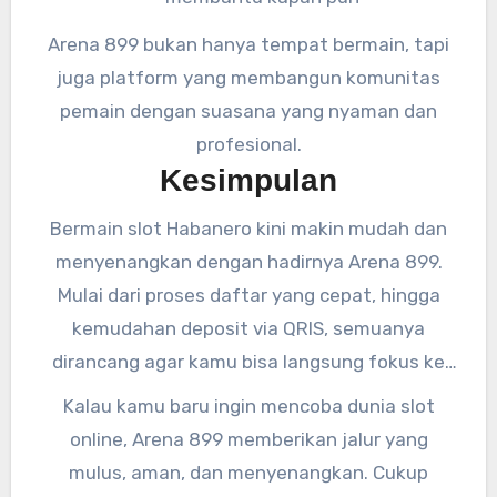
Arena 899 bukan hanya tempat bermain, tapi
juga platform yang membangun komunitas
pemain dengan suasana yang nyaman dan
profesional.
Kesimpulan
Bermain slot Habanero kini makin mudah dan
menyenangkan dengan hadirnya Arena 899.
Mulai dari proses daftar yang cepat, hingga
kemudahan deposit via QRIS, semuanya
dirancang agar kamu bisa langsung fokus ke
hal paling penting: menikmati permainan dan
Kalau kamu baru ingin mencoba dunia slot
meraih kemenangan.
online, Arena 899 memberikan jalur yang
mulus, aman, dan menyenangkan. Cukup