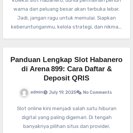
koleksi slot Habanero, dunia permainan penuh
warna dan peluang besar akan terbuka lebar.
Jadi, jangan ragu untuk memulai. Siapkan
keberuntunganmu, kelola strategi, dan nikmati
setiap putaran dengan penuh semangat!
Panduan Lengkap Slot Habanero
di Arena 899: Cara Daftar &
Deposit QRIS
admin
July 19, 2025
No Comments
Slot online kini menjadi salah satu hiburan
digital yang paling digemari. Di tengah
banyaknya pilihan situs dan provider,