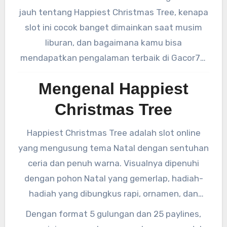
Tree
. Game ini tersedia di
gacor77
, platform
jauh tentang Happiest Christmas Tree, kenapa
yang dikenal luas oleh para penggemar judi
slot ini cocok banget dimainkan saat musim
online sebagai tempat bermain yang seru dan
liburan, dan bagaimana kamu bisa
terpercaya.
mendapatkan pengalaman terbaik di Gacor77.
Yuk, kita mulai!
Mengenal Happiest
Christmas Tree
Happiest Christmas Tree adalah slot online
yang mengusung tema Natal dengan sentuhan
ceria dan penuh warna. Visualnya dipenuhi
dengan pohon Natal yang gemerlap, hadiah-
hadiah yang dibungkus rapi, ornamen, dan
simbol khas Natal lainnya seperti lonceng dan
Dengan format 5 gulungan dan 25 paylines,
bintang.