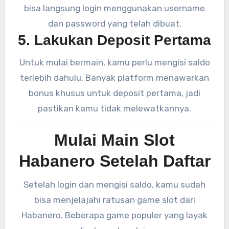
bisa langsung login menggunakan username
dan password yang telah dibuat.
5.
Lakukan Deposit Pertama
Untuk mulai bermain, kamu perlu mengisi saldo
terlebih dahulu. Banyak platform menawarkan
bonus khusus untuk deposit pertama, jadi
pastikan kamu tidak melewatkannya.
Mulai Main Slot
Habanero Setelah Daftar
Setelah login dan mengisi saldo, kamu sudah
bisa menjelajahi ratusan game slot dari
Habanero. Beberapa game populer yang layak