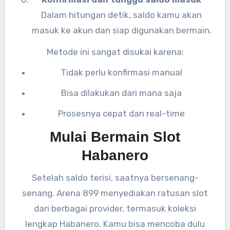
Dalam hitungan detik, saldo kamu akan
masuk ke akun dan siap digunakan bermain.
Metode ini sangat disukai karena:
Tidak perlu konfirmasi manual
Bisa dilakukan dari mana saja
Prosesnya cepat dan real-time
Mulai Bermain Slot
Habanero
Setelah saldo terisi, saatnya bersenang-
senang. Arena 899 menyediakan ratusan slot
dari berbagai provider, termasuk koleksi
lengkap Habanero. Kamu bisa mencoba dulu