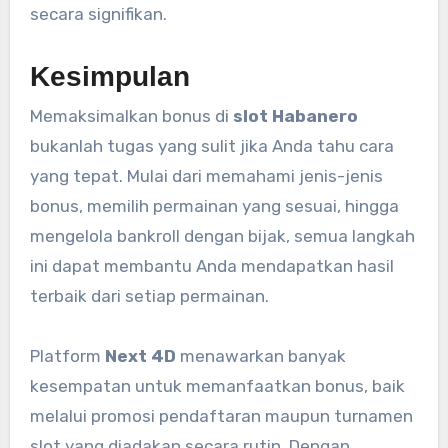
secara signifikan.
Kesimpulan
Memaksimalkan bonus di
slot Habanero
bukanlah tugas yang sulit jika Anda tahu cara
yang tepat. Mulai dari memahami jenis-jenis
bonus, memilih permainan yang sesuai, hingga
mengelola bankroll dengan bijak, semua langkah
ini dapat membantu Anda mendapatkan hasil
terbaik dari setiap permainan.
Platform
Next 4D
menawarkan banyak
kesempatan untuk memanfaatkan bonus, baik
melalui promosi pendaftaran maupun turnamen
slot yang diadakan secara rutin. Dengan