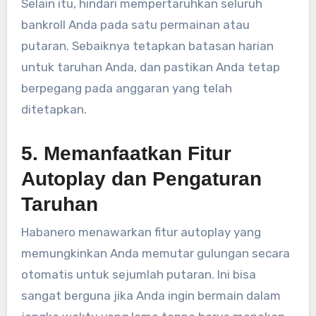
Selain itu, hindari mempertaruhkan seluruh
bankroll Anda pada satu permainan atau
putaran. Sebaiknya tetapkan batasan harian
untuk taruhan Anda, dan pastikan Anda tetap
berpegang pada anggaran yang telah
ditetapkan.
5.
Memanfaatkan Fitur
Autoplay dan Pengaturan
Taruhan
Habanero menawarkan fitur autoplay yang
memungkinkan Anda memutar gulungan secara
otomatis untuk sejumlah putaran. Ini bisa
sangat berguna jika Anda ingin bermain dalam