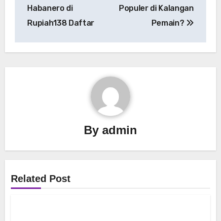
Habanero di
Populer di Kalangan
Rupiah138 Daftar
Pemain?
By
admin
Related Post