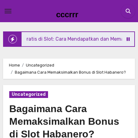
Skip
to
cccrrr
content
n Gratis di Slot: Cara Mendapatkan dan Memaksimalkan Nilai
Home
Uncategorized
Bagaimana Cara Memaksimalkan Bonus di Slot Habanero?
Uncategorized
Bagaimana Cara
Memaksimalkan Bonus
di Slot Habanero?