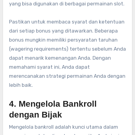
yang bisa digunakan di berbagai permainan slot.
Pastikan untuk membaca syarat dan ketentuan
dari setiap bonus yang ditawarkan. Beberapa
bonus mungkin memiliki persyaratan taruhan
(wagering requirements) tertentu sebelum Anda
dapat menarik kemenangan Anda. Dengan
memahami syarat ini, Anda dapat
merencanakan strategi permainan Anda dengan
lebih baik.
4.
Mengelola Bankroll
dengan Bijak
Mengelola bankroll adalah kunci utama dalam