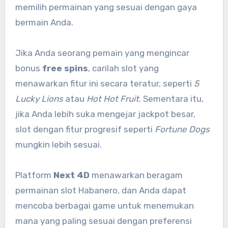
memilih permainan yang sesuai dengan gaya
bermain Anda.
Jika Anda seorang pemain yang mengincar
bonus
free spins
, carilah slot yang
menawarkan fitur ini secara teratur, seperti
5
Lucky Lions
atau
Hot Hot Fruit
. Sementara itu,
jika Anda lebih suka mengejar jackpot besar,
slot dengan fitur progresif seperti
Fortune Dogs
mungkin lebih sesuai.
Platform
Next 4D
menawarkan beragam
permainan slot Habanero, dan Anda dapat
mencoba berbagai game untuk menemukan
mana yang paling sesuai dengan preferensi