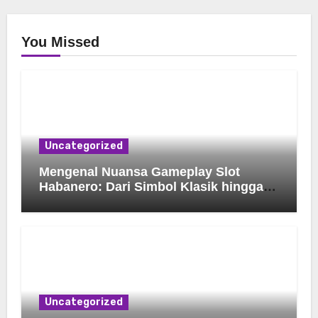
You Missed
Uncategorized
Mengenal Nuansa Gameplay Slot
Habanero: Dari Simbol Klasik hingga
Fitur Digital Masa Kini
Uncategorized