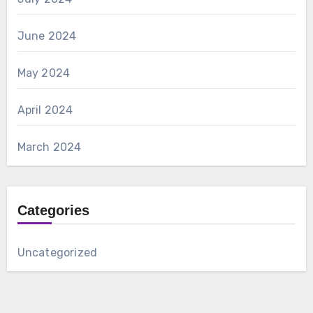
June 2024
May 2024
April 2024
March 2024
Categories
Uncategorized