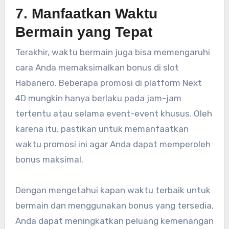
7.
Manfaatkan Waktu
Bermain yang Tepat
Terakhir, waktu bermain juga bisa memengaruhi
cara Anda memaksimalkan bonus di slot
Habanero. Beberapa promosi di platform Next
4D mungkin hanya berlaku pada jam-jam
tertentu atau selama event-event khusus. Oleh
karena itu, pastikan untuk memanfaatkan
waktu promosi ini agar Anda dapat memperoleh
bonus maksimal.
Dengan mengetahui kapan waktu terbaik untuk
bermain dan menggunakan bonus yang tersedia,
Anda dapat meningkatkan peluang kemenangan