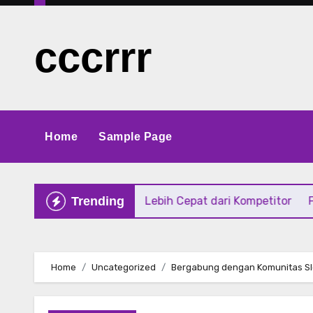
Skip
to
cccrrr
content
Home
Sample Page
Trending
 di Platform Slot: Lebih Cepat dari Kompetitor
Free Spi
Home
Uncategorized
Bergabung dengan Komunitas Sl