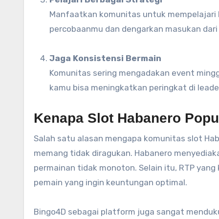
Manfaatkan komunitas untuk mempelajari be
percobaanmu dan dengarkan masukan dari a
Jaga Konsistensi Bermain
Komunitas sering mengadakan event minggu
kamu bisa meningkatkan peringkat di leade
Kenapa Slot Habanero Popu
Salah satu alasan mengapa komunitas slot Hab
memang tidak diragukan. Habanero menyediak
permainan tidak monoton. Selain itu, RTP yang 
pemain yang ingin keuntungan optimal.
Bingo4D sebagai platform juga sangat menduk