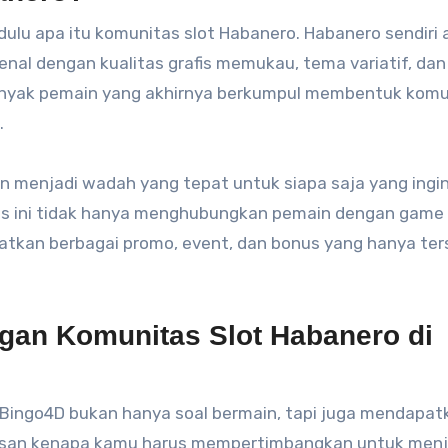
dulu apa itu komunitas slot Habanero. Habanero sendiri 
enal dengan kualitas grafis memukau, tema variatif, dan
banyak pemain yang akhirnya berkumpul membentuk komu
.
n menjadi wadah yang tepat untuk siapa saja yang ingin
as ini tidak hanya menghubungkan pemain dengan game 
tkan berbagai promo, event, dan bonus yang hanya ter
an Komunitas Slot Habanero di
Bingo4D bukan hanya soal bermain, tapi juga mendapat
alasan kenapa kamu harus mempertimbangkan untuk menj