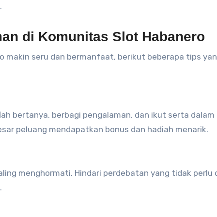
.
an di Komunitas Slot Habanero
 makin seru dan bermanfaat, berikut beberapa tips yan
lah bertanya, berbagi pengalaman, dan ikut serta dalam
esar peluang mendapatkan bonus dan hadiah menarik.
aling menghormati. Hindari perdebatan yang tidak perlu
.