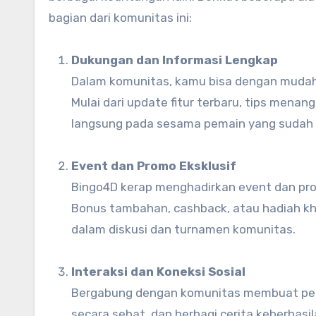
bagian dari komunitas ini:
Dukungan dan Informasi Lengkap
Dalam komunitas, kamu bisa dengan mudah
Mulai dari update fitur terbaru, tips menan
langsung pada sesama pemain yang sudah
Event dan Promo Eksklusif
Bingo4D kerap menghadirkan event dan pr
Bonus tambahan, cashback, atau hadiah kh
dalam diskusi dan turnamen komunitas.
Interaksi dan Koneksi Sosial
Bergabung dengan komunitas membuat perma
secara sehat, dan berbagi cerita keberhas