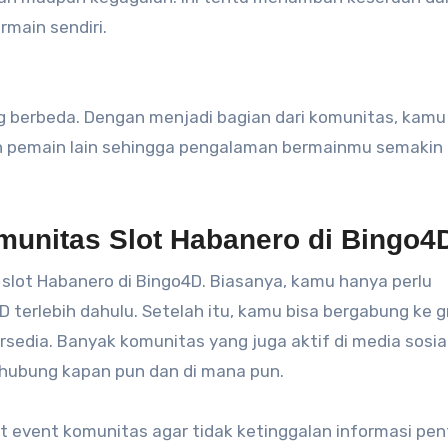
main sendiri.
g berbeda. Dengan menjadi bagian dari komunitas, kamu
an pemain lain sehingga pengalaman bermainmu semakin
unitas Slot Habanero di Bingo4
slot Habanero di Bingo4D. Biasanya, kamu hanya perlu
 terlebih dahulu. Setelah itu, kamu bisa bergabung ke g
rsedia. Banyak komunitas yang juga aktif di media sosia
erhubung kapan pun dan di mana pun.
 event komunitas agar tidak ketinggalan informasi pen