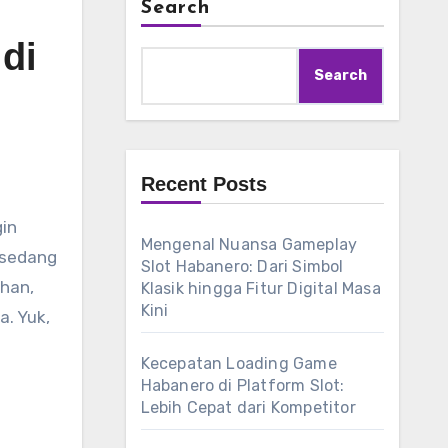
Search
di
Search
Recent Posts
Mengenal Nuansa Gameplay
 sedang
Slot Habanero: Dari Simbol
uhan,
Klasik hingga Fitur Digital Masa
Kini
. Yuk,
Kecepatan Loading Game
Habanero di Platform Slot:
Lebih Cepat dari Kompetitor