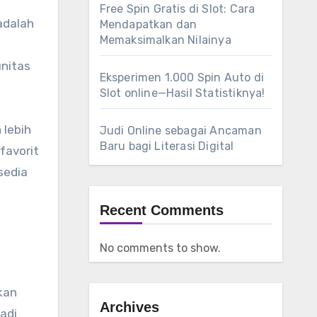
Free Spin Gratis di Slot: Cara
adalah
Mendapatkan dan
Memaksimalkan Nilainya
nitas
Eksperimen 1.000 Spin Auto di
Slot online—Hasil Statistiknya!
 lebih
Judi Online sebagai Ancaman
Baru bagi Literasi Digital
favorit
sedia
Recent Comments
No comments to show.
kan
Archives
adi