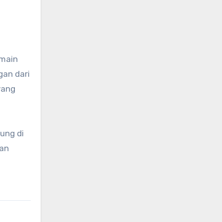
.
rmain
gan dari
yang
ung di
tan