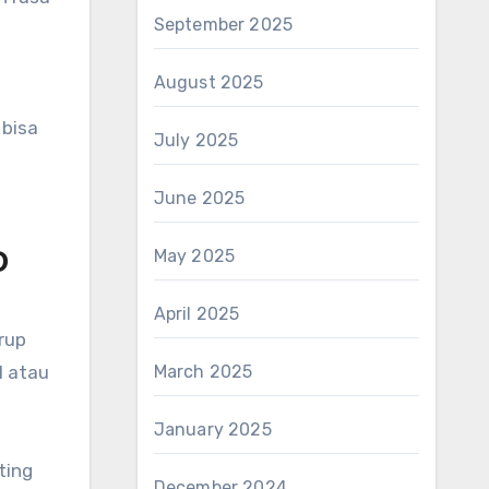
September 2025
August 2025
 bisa
July 2025
June 2025
D
May 2025
April 2025
rup
l atau
March 2025
January 2025
ting
December 2024