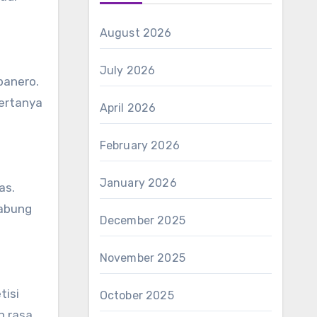
August 2026
July 2026
banero.
bertanya
April 2026
February 2026
January 2026
as.
gabung
December 2025
November 2025
tisi
October 2025
n rasa