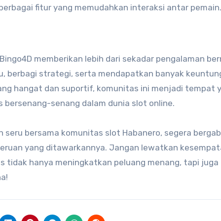
 berbagai fitur yang memudahkan interaksi antar pemain
 Bingo4D memberikan lebih dari sekadar pengalaman be
u, berbagi strategi, serta mendapatkan banyak keuntun
ng hangat dan suportif, komunitas ini menjadi tempat 
us bersenang-senang dalam dunia slot online.
n seru bersama komunitas slot Habanero, segera bergab
eseruan yang ditawarkannya. Jangan lewatkan kesempa
as tidak hanya meningkatkan peluang menang, tapi juga
a!