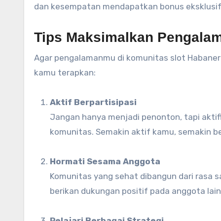
dan kesempatan mendapatkan bonus eksklusif
Tips Maksimalkan Pengalam
Agar pengalamanmu di komunitas slot Habanero
kamu terapkan:
Aktif Berpartisipasi
Jangan hanya menjadi penonton, tapi aktif
komunitas. Semakin aktif kamu, semakin b
Hormati Sesama Anggota
Komunitas yang sehat dibangun dari rasa s
berikan dukungan positif pada anggota lain
Pelajari Berbagai Strategi