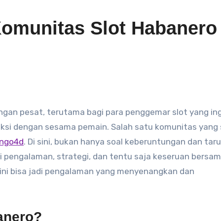
omunitas Slot Habanero 
aksi dengan sesama pemain. Salah satu komunitas yang
ingo4d
. Di sini, bukan hanya soal keberuntungan dan tar
 pengalaman, strategi, dan tentu saja keseruan bersama
ini bisa jadi pengalaman yang menyenangkan dan
anero?