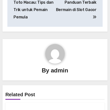
Toto Macau: Tips dan
Panduan Terbaik
Trik untuk Pemain
Bermain di Slot Gacor
Pemula
By
admin
Related Post