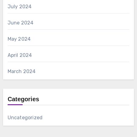
July 2024
June 2024
May 2024
April 2024
March 2024
Categories
Uncategorized