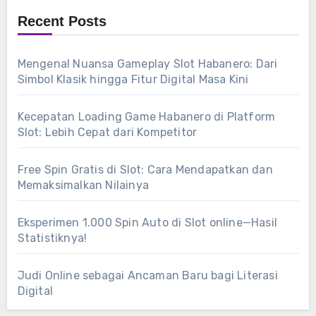
Recent Posts
Mengenal Nuansa Gameplay Slot Habanero: Dari
Simbol Klasik hingga Fitur Digital Masa Kini
Kecepatan Loading Game Habanero di Platform
Slot: Lebih Cepat dari Kompetitor
Free Spin Gratis di Slot: Cara Mendapatkan dan
Memaksimalkan Nilainya
Eksperimen 1.000 Spin Auto di Slot online—Hasil
Statistiknya!
Judi Online sebagai Ancaman Baru bagi Literasi
Digital