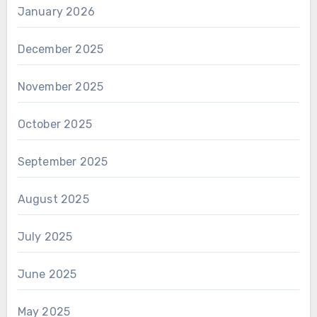
January 2026
December 2025
November 2025
October 2025
September 2025
August 2025
July 2025
June 2025
May 2025