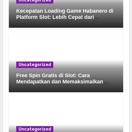
Uncategorized
Kecepatan Loading Game Habanero di
Platform Slot: Lebih Cepat dari
Kompetitor
Uncategorized
Free Spin Gratis di Slot: Cara
Mendapatkan dan Memaksimalkan
Nilainya
Uncategorized