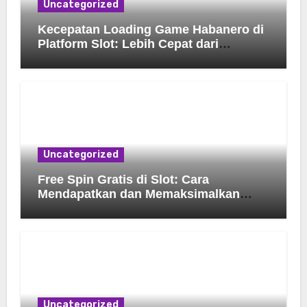
Uncategorized
Kecepatan Loading Game Habanero di
Platform Slot: Lebih Cepat dari
Kompetitor
Uncategorized
Free Spin Gratis di Slot: Cara
Mendapatkan dan Memaksimalkan
Nilainya
Uncategorized