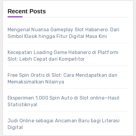
Recent Posts
Mengenal Nuansa Gameplay Slot Habanero: Dari
Simbol Klasik hingga Fitur Digital Masa Kini
Kecepatan Loading Game Habanero di Platform
Slot: Lebih Cepat dari Kompetitor
Free Spin Gratis di Slot: Cara Mendapatkan dan
Memaksimalkan Nilainya
Eksperimen 1.000 Spin Auto di Slot online—Hasil
Statistiknya!
Judi Online sebagai Ancaman Baru bagi Literasi
Digital