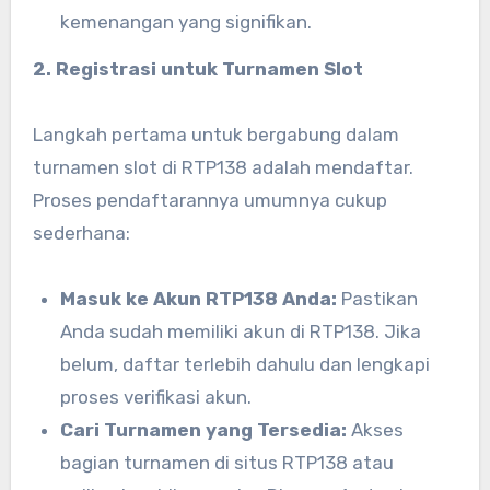
kemenangan yang signifikan.
2. Registrasi untuk Turnamen Slot
Langkah pertama untuk bergabung dalam
turnamen slot di RTP138 adalah mendaftar.
Proses pendaftarannya umumnya cukup
sederhana:
Masuk ke Akun RTP138 Anda:
Pastikan
Anda sudah memiliki akun di RTP138. Jika
belum, daftar terlebih dahulu dan lengkapi
proses verifikasi akun.
Cari Turnamen yang Tersedia:
Akses
bagian turnamen di situs RTP138 atau