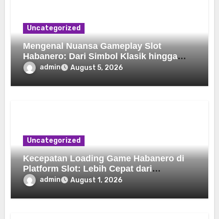
Uncategorized
Mengenal Nuansa Gameplay Slot
Habanero: Dari Simbol Klasik hingga
Fitur Digital Masa Kini
admin
August 5, 2026
Uncategorized
Kecepatan Loading Game Habanero di
Platform Slot: Lebih Cepat dari
Kompetitor
admin
August 1, 2026