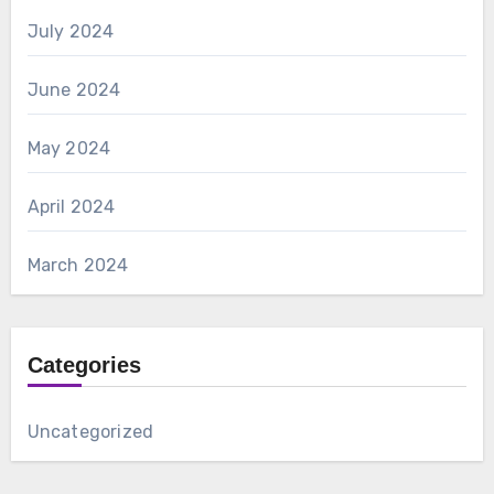
July 2024
June 2024
May 2024
April 2024
March 2024
Categories
Uncategorized