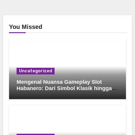
You Missed
Uncategorized
Mengenal Nuansa Gameplay Slot
Habanero: Dari Simbol Klasik hingga
Fitur Digital Masa Kini