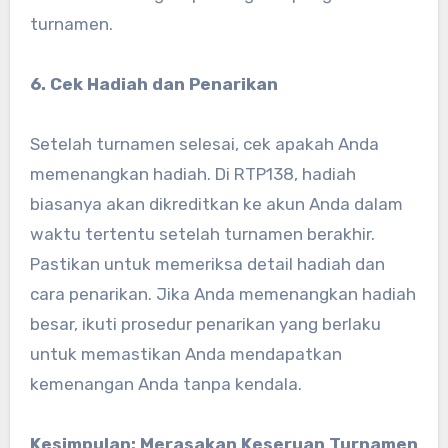
turnamen.
6. Cek Hadiah dan Penarikan
Setelah turnamen selesai, cek apakah Anda
memenangkan hadiah. Di RTP138, hadiah
biasanya akan dikreditkan ke akun Anda dalam
waktu tertentu setelah turnamen berakhir.
Pastikan untuk memeriksa detail hadiah dan
cara penarikan. Jika Anda memenangkan hadiah
besar, ikuti prosedur penarikan yang berlaku
untuk memastikan Anda mendapatkan
kemenangan Anda tanpa kendala.
Kesimpulan: Merasakan Keseruan Turnamen