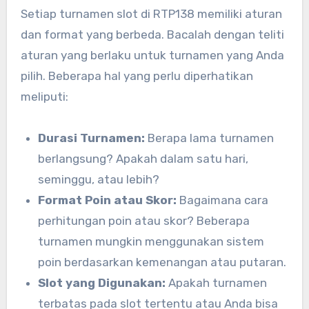
Setiap turnamen slot di RTP138 memiliki aturan
dan format yang berbeda. Bacalah dengan teliti
aturan yang berlaku untuk turnamen yang Anda
pilih. Beberapa hal yang perlu diperhatikan
meliputi:
Durasi Turnamen:
Berapa lama turnamen
berlangsung? Apakah dalam satu hari,
seminggu, atau lebih?
Format Poin atau Skor:
Bagaimana cara
perhitungan poin atau skor? Beberapa
turnamen mungkin menggunakan sistem
poin berdasarkan kemenangan atau putaran.
Slot yang Digunakan:
Apakah turnamen
terbatas pada slot tertentu atau Anda bisa