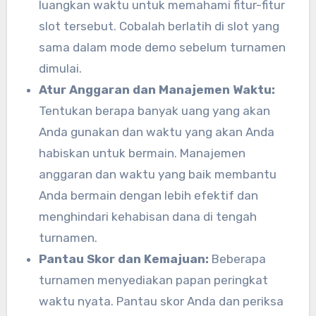
luangkan waktu untuk memahami fitur-fitur
slot tersebut. Cobalah berlatih di slot yang
sama dalam mode demo sebelum turnamen
dimulai.
Atur Anggaran dan Manajemen Waktu:
Tentukan berapa banyak uang yang akan
Anda gunakan dan waktu yang akan Anda
habiskan untuk bermain. Manajemen
anggaran dan waktu yang baik membantu
Anda bermain dengan lebih efektif dan
menghindari kehabisan dana di tengah
turnamen.
Pantau Skor dan Kemajuan:
Beberapa
turnamen menyediakan papan peringkat
waktu nyata. Pantau skor Anda dan periksa