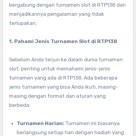
bergabung dengan turnamen slot di RTP138 dan
menjadikannya pengalaman yang tidak
terlupakan.
1. Pahami Jenis Turnamen Slot di RTP138
Sebelum Anda terjun ke dalam dunia turnamen
slot, penting untuk memahami jenis-jenis
turnamen yang ada di RTP138. Ada beberapa
jenis turnamen yang bisa Anda ikuti, masing-
masing dengan format dan aturan yang
berbeda:
Turnamen Harian:
Turnamen ini biasanya
berlangsung setiap hari dengan hadiah yang