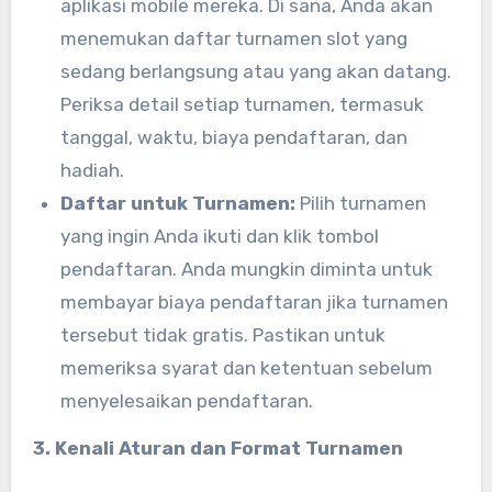
aplikasi mobile mereka. Di sana, Anda akan
menemukan daftar turnamen slot yang
sedang berlangsung atau yang akan datang.
Periksa detail setiap turnamen, termasuk
tanggal, waktu, biaya pendaftaran, dan
hadiah.
Daftar untuk Turnamen:
Pilih turnamen
yang ingin Anda ikuti dan klik tombol
pendaftaran. Anda mungkin diminta untuk
membayar biaya pendaftaran jika turnamen
tersebut tidak gratis. Pastikan untuk
memeriksa syarat dan ketentuan sebelum
menyelesaikan pendaftaran.
3. Kenali Aturan dan Format Turnamen