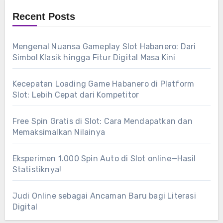
Recent Posts
Mengenal Nuansa Gameplay Slot Habanero: Dari
Simbol Klasik hingga Fitur Digital Masa Kini
Kecepatan Loading Game Habanero di Platform
Slot: Lebih Cepat dari Kompetitor
Free Spin Gratis di Slot: Cara Mendapatkan dan
Memaksimalkan Nilainya
Eksperimen 1.000 Spin Auto di Slot online—Hasil
Statistiknya!
Judi Online sebagai Ancaman Baru bagi Literasi
Digital