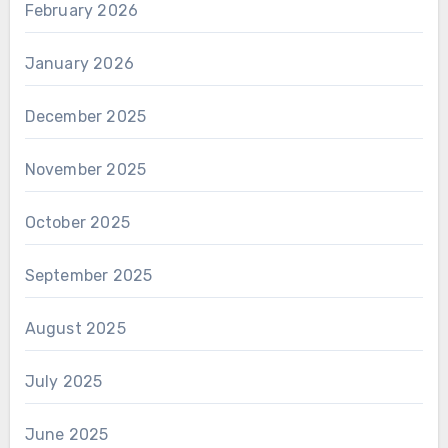
February 2026
January 2026
December 2025
November 2025
October 2025
September 2025
August 2025
July 2025
June 2025