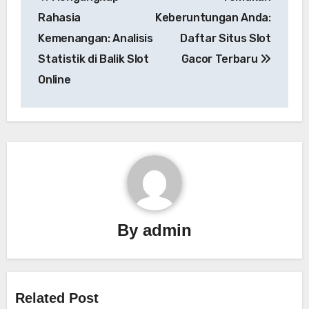
navigation
Rahasia
Keberuntungan Anda:
Kemenangan: Analisis
Daftar Situs Slot
Statistik di Balik Slot
Gacor Terbaru
Online
By
admin
Related Post