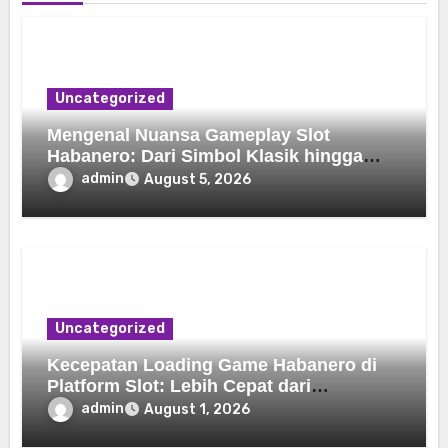
Uncategorized
Mengenal Nuansa Gameplay Slot
Habanero: Dari Simbol Klasik hingga
Fitur Digital Masa Kini
admin
August 5, 2026
Uncategorized
Kecepatan Loading Game Habanero di
Platform Slot: Lebih Cepat dari
Kompetitor
admin
August 1, 2026