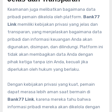
Keamanan juga melibatkan bagaimana data
pribadi pemain dikelola oleh platform.
Bank77
Link
memiliki kebijakan privasi yang jelas dan
transparan, yang menjelaskan bagaimana data
pribadi dan informasi keuangan Anda akan
digunakan, disimpan, dan dilindungi. Platform ini
tidak akan membagikan data Anda dengan
pihak ketiga tanpa izin Anda, kecuali jika
diperlukan oleh hukum yang berlaku.
Dengan kebijakan privasi yang kuat, pemain
dapat merasa lebih aman saat bermain di
Bank77 Link
, karena mereka tahu bahwa
informasi pribadi mereka akan dikelola dengan