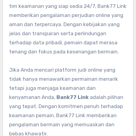
tim keamanan yang siap sedia 24/7, Bank77 Link
memberikan pengalaman perjudian online yang
aman dan terpercaya. Dengan kebijakan yang
jelas dan transparan serta perlindungan
terhadap data pribadi, pemain dapat merasa
tenang dan fokus pada kesenangan bermain.
Jika Anda mencari platform judi online yang
tidak hanya menawarkan permainan menarik
tetapi juga menjaga keamanan dan
kenyamanan Anda,
Bank77 Link
adalah pilihan
yang tepat. Dengan komitmen penuh terhadap
keamanan pemain, Bank77 Link memberikan
pengalaman bermain yang memuaskan dan
bebas khawatir.