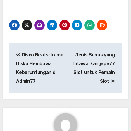
Post
Disco Beats: Irama
Jenis Bonus yang
navigation
Disko Membawa
Ditawarkan jepe77
Keberuntungan di
Slot untuk Pemain
Admin77
Slot