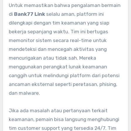
Untuk memastikan bahwa pengalaman bermain
di
Bank77 Link
selalu aman, platform ini
dilengkapi dengan tim keamanan yang siap
bekerja sepanjang waktu. Tim ini bertugas
memonitor sistem secara real-time untuk
mendeteksi dan mencegah aktivitas yang
mencurigakan atau tidak sah. Mereka
menggunakan perangkat lunak keamanan
canggih untuk melindungi platform dari potensi
ancaman eksternal seperti peretasan, phising,
dan malware.
Jika ada masalah atau pertanyaan terkait
keamanan, pemain bisa langsung menghubungi
tim customer support yang tersedia 24/7. Tim