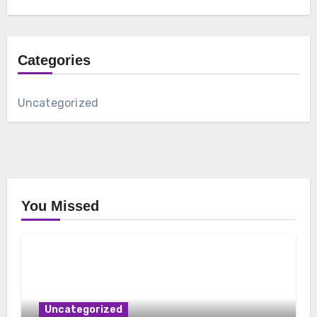
Categories
Uncategorized
You Missed
Uncategorized