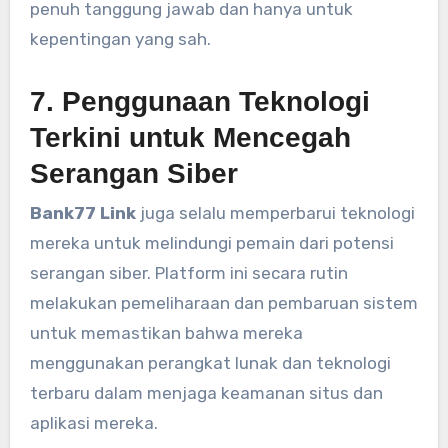
penuh tanggung jawab dan hanya untuk
kepentingan yang sah.
7. Penggunaan Teknologi
Terkini untuk Mencegah
Serangan Siber
Bank77 Link
juga selalu memperbarui teknologi
mereka untuk melindungi pemain dari potensi
serangan siber. Platform ini secara rutin
melakukan pemeliharaan dan pembaruan sistem
untuk memastikan bahwa mereka
menggunakan perangkat lunak dan teknologi
terbaru dalam menjaga keamanan situs dan
aplikasi mereka.