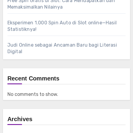
Free Spin Gratis di Slot: Cara Mendapatkan dan
Memaksimalkan Nilainya
Eksperimen 1.000 Spin Auto di Slot online—Hasil
Statistiknya!
Judi Online sebagai Ancaman Baru bagi Literasi
Digital
Recent Comments
No comments to show.
Archives