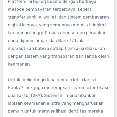
Platform ini bekerja sama dengan berbagai
metode pembayaran terpercaya, seperti
transfer bank, e-wallet, dan sistem pembayaran
digital lainnya, yang semuanya memiliki tingkat
keamanan tinggi. Proses deposit dan penarikan
dana dijamin aman, dan Bank77 Link
memastikan bahwa setiap transaksi dilakukan
dengan sistem yang transparan dan tanpa celah
keamanan.
Untuk melindungi dana pemain lebih lanjut,
Bank77 Link juga menerapkan sistem otentikasi
dua faktor (2FA). Sistem ini menambahkan
lapisan keamanan ekstra yang mengharuskan
pemain untuk memverifikasi identitas mereka