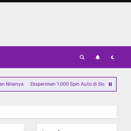
inya
Eksperimen 1.000 Spin Auto di Slot online—Hasil Stat