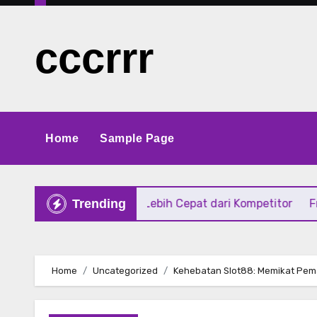
Skip
to
cccrrr
content
Home
Sample Page
Trending
 di Platform Slot: Lebih Cepat dari Kompetitor
Free Spi
Home
Uncategorized
Kehebatan Slot88: Memikat Pemai