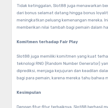
Tidak ketinggalan, Slot88 juga menawarkan be
dari bonus selamat datang hingga bonus loyali
meningkatkan peluang kemenangan mereka. Ini 
memberikan nilai tambah bagi pemain dalam ha
Komitmen terhadap Fair Play
Slot88 juga memiliki komitmen yang kuat terh
teknologi RNG (Random Number Generator) yang 
diprediksi, menjaga kejujuran dan keadilan da
bagi para pemain, karena mereka tahu bahwa me
Kesimpulan
Dengan fitur-fitur terbaiknya, Slot88 berhas