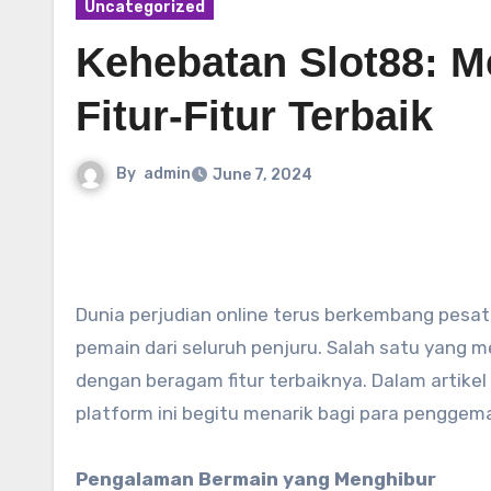
Uncategorized
Kehebatan Slot88: 
Fitur-Fitur Terbaik
By
admin
June 7, 2024
Dunia perjudian online terus berkembang pesat
pemain dari seluruh penjuru. Salah satu yang
dengan beragam fitur terbaiknya. Dalam artikel
platform ini begitu menarik bagi para penggemar
Pengalaman Bermain yang Menghibur