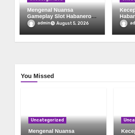
Mengenal Nuansa
Kecep
Gameplay Slot Habanero:
Haban
Dari Simbol Klasik hingga
Lebih
admin
a
August 5, 2026
Fitur Digital Masa Kini
Kompe
You Missed
Uncategorized
Unca
Mengenal Nuansa
Kece