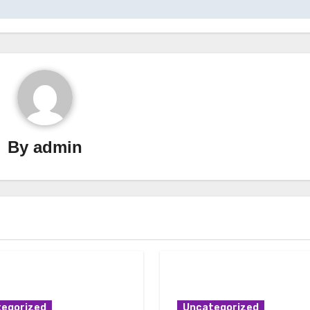
By
admin
egorized
Uncategorized