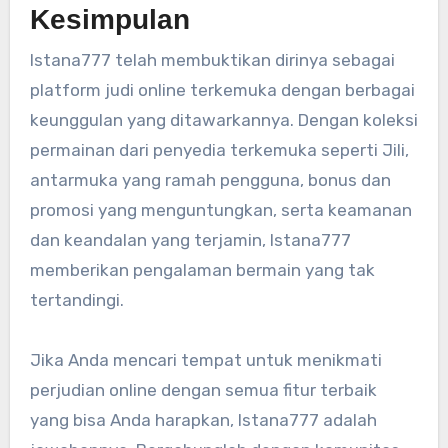
Kesimpulan
Istana777 telah membuktikan dirinya sebagai
platform judi online terkemuka dengan berbagai
keunggulan yang ditawarkannya. Dengan koleksi
permainan dari penyedia terkemuka seperti JiIi,
antarmuka yang ramah pengguna, bonus dan
promosi yang menguntungkan, serta keamanan
dan keandalan yang terjamin, Istana777
memberikan pengalaman bermain yang tak
tertandingi.
Jika Anda mencari tempat untuk menikmati
perjudian online dengan semua fitur terbaik
yang bisa Anda harapkan, Istana777 adalah