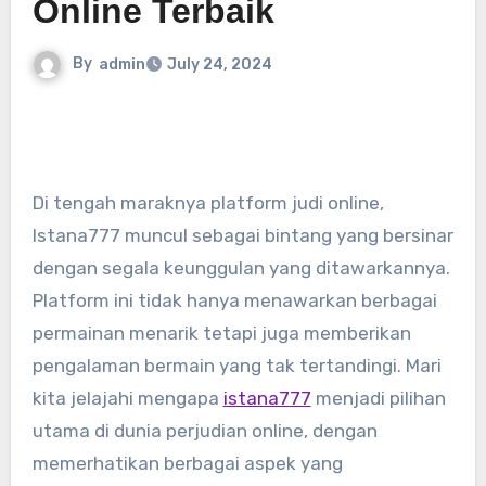
Online Terbaik
By
admin
July 24, 2024
Di tengah maraknya platform judi online,
Istana777 muncul sebagai bintang yang bersinar
dengan segala keunggulan yang ditawarkannya.
Platform ini tidak hanya menawarkan berbagai
permainan menarik tetapi juga memberikan
pengalaman bermain yang tak tertandingi. Mari
kita jelajahi mengapa
istana777
menjadi pilihan
utama di dunia perjudian online, dengan
memerhatikan berbagai aspek yang