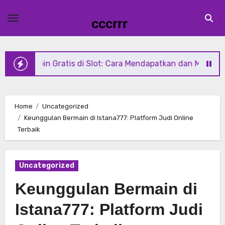
Skip
to
cccrrr
content
 Spin Gratis di Slot: Cara Mendapatkan dan Memaksimalkan 
Home
Uncategorized
Keunggulan Bermain di Istana777: Platform Judi Online
Terbaik
Uncategorized
Keunggulan Bermain di
Istana777: Platform Judi