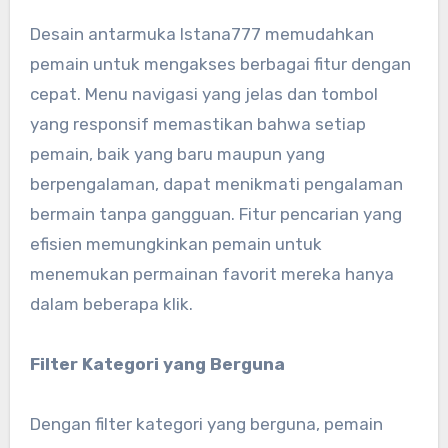
Desain antarmuka Istana777 memudahkan
pemain untuk mengakses berbagai fitur dengan
cepat. Menu navigasi yang jelas dan tombol
yang responsif memastikan bahwa setiap
pemain, baik yang baru maupun yang
berpengalaman, dapat menikmati pengalaman
bermain tanpa gangguan. Fitur pencarian yang
efisien memungkinkan pemain untuk
menemukan permainan favorit mereka hanya
dalam beberapa klik.
Filter Kategori yang Berguna
Dengan filter kategori yang berguna, pemain