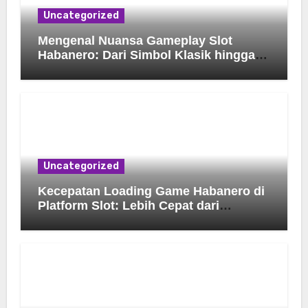
Uncategorized
Mengenal Nuansa Gameplay Slot
Habanero: Dari Simbol Klasik hingga
Fitur Digital Masa Kini
Uncategorized
Kecepatan Loading Game Habanero di
Platform Slot: Lebih Cepat dari
Kompetitor