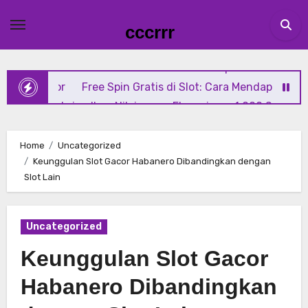
Skip
to
cccrrr
Mengenal Nuansa Gameplay Slot Habanero: Dari Simbol
content
Klasik hingga Fitur Digital Masa Kini
Kecepatan Loading
Game Habanero di Platform Slot: Lebih Cepat dari
Kompetitor
Free Spin Gratis di Slot: Cara Mendapatkan
dan Memaksimalkan Nilainya
Eksperimen 1.000 Spin Au
di Slot online—Hasil Statistiknya!
Judi Online sebagai
Ancaman Baru bagi Literasi Digital
Home
Uncategorized
Keunggulan Slot Gacor Habanero Dibandingkan dengan
Slot Lain
Uncategorized
Keunggulan Slot Gacor
Habanero Dibandingkan