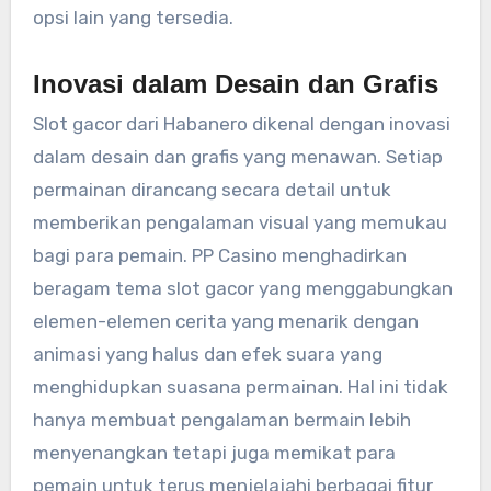
opsi lain yang tersedia.
Inovasi dalam Desain dan Grafis
Slot gacor dari Habanero dikenal dengan inovasi
dalam desain dan grafis yang menawan. Setiap
permainan dirancang secara detail untuk
memberikan pengalaman visual yang memukau
bagi para pemain. PP Casino menghadirkan
beragam tema slot gacor yang menggabungkan
elemen-elemen cerita yang menarik dengan
animasi yang halus dan efek suara yang
menghidupkan suasana permainan. Hal ini tidak
hanya membuat pengalaman bermain lebih
menyenangkan tetapi juga memikat para
pemain untuk terus menjelajahi berbagai fitur