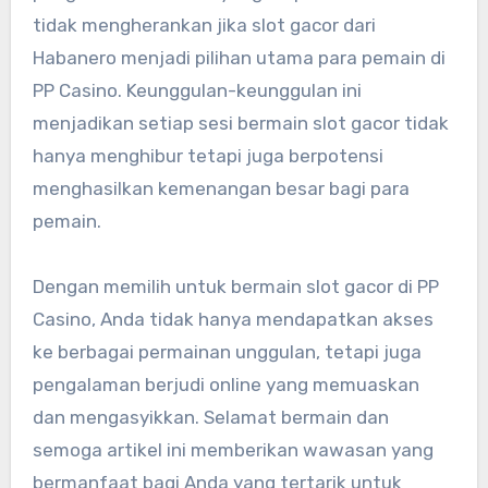
tidak mengherankan jika slot gacor dari
Habanero menjadi pilihan utama para pemain di
PP Casino. Keunggulan-keunggulan ini
menjadikan setiap sesi bermain slot gacor tidak
hanya menghibur tetapi juga berpotensi
menghasilkan kemenangan besar bagi para
pemain.
Dengan memilih untuk bermain slot gacor di PP
Casino, Anda tidak hanya mendapatkan akses
ke berbagai permainan unggulan, tetapi juga
pengalaman berjudi online yang memuaskan
dan mengasyikkan. Selamat bermain dan
semoga artikel ini memberikan wawasan yang
bermanfaat bagi Anda yang tertarik untuk