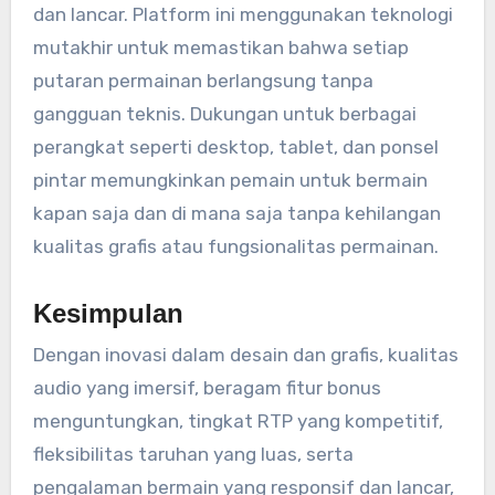
dan lancar. Platform ini menggunakan teknologi
mutakhir untuk memastikan bahwa setiap
putaran permainan berlangsung tanpa
gangguan teknis. Dukungan untuk berbagai
perangkat seperti desktop, tablet, dan ponsel
pintar memungkinkan pemain untuk bermain
kapan saja dan di mana saja tanpa kehilangan
kualitas grafis atau fungsionalitas permainan.
Kesimpulan
Dengan inovasi dalam desain dan grafis, kualitas
audio yang imersif, beragam fitur bonus
menguntungkan, tingkat RTP yang kompetitif,
fleksibilitas taruhan yang luas, serta
pengalaman bermain yang responsif dan lancar,