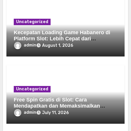
Uncategorized
Kecepatan Loading Game Habanero di
Platform Slot: Lebih Cepat dari
Kompetitor
admin
August 1, 2026
Uncategorized
Free Spin Gratis di Slot: Cara
Mendapatkan dan Memaksimalkan
Nilainya
admin
July 11, 2026