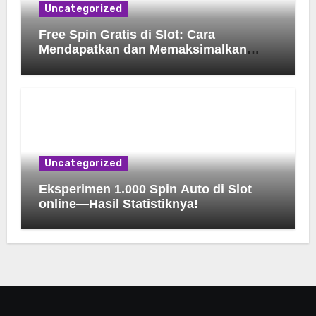
Uncategorized
Free Spin Gratis di Slot: Cara
Mendapatkan dan Memaksimalkan
Nilainya
Uncategorized
Eksperimen 1.000 Spin Auto di Slot
online—Hasil Statistiknya!