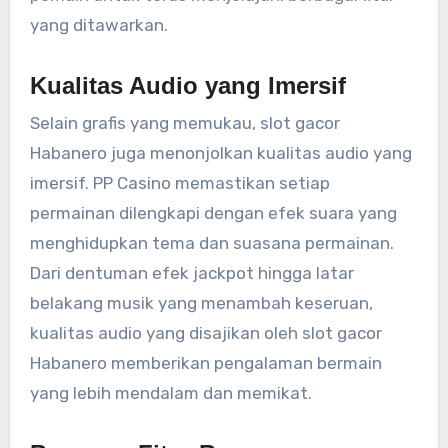
yang ditawarkan.
Kualitas Audio yang Imersif
Selain grafis yang memukau, slot gacor
Habanero juga menonjolkan kualitas audio yang
imersif. PP Casino memastikan setiap
permainan dilengkapi dengan efek suara yang
menghidupkan tema dan suasana permainan.
Dari dentuman efek jackpot hingga latar
belakang musik yang menambah keseruan,
kualitas audio yang disajikan oleh slot gacor
Habanero memberikan pengalaman bermain
yang lebih mendalam dan memikat.