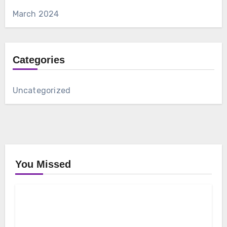
March 2024
Categories
Uncategorized
You Missed