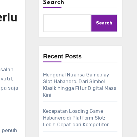
Search
rlu
Search
Recent Posts
salah
Mengenal Nuansa Gameplay
vatif,
Slot Habanero: Dari Simbol
apa saja
Klasik hingga Fitur Digital Masa
Kini
Kecepatan Loading Game
Habanero di Platform Slot:
Lebih Cepat dari Kompetitor
g penuh