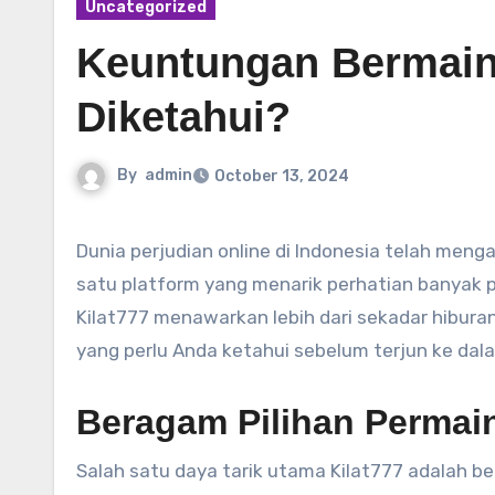
Uncategorized
Keuntungan Bermain 
Diketahui?
By
admin
October 13, 2024
Dunia perjudian online di Indonesia telah me
satu platform yang menarik perhatian banyak p
Kilat777 menawarkan lebih dari sekadar hiburan.
yang perlu Anda ketahui sebelum terjun ke dal
Beragam Pilihan Permai
Salah satu daya tarik utama Kilat777 adalah b