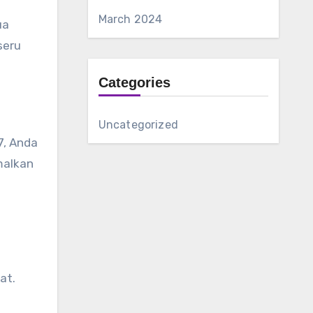
March 2024
ua
seru
Categories
Uncategorized
7, Anda
malkan
at.