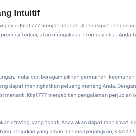
g Intuitif
asi di Kilat777 menjadi mudah. Anda dapat dengan c
promosi terkini, atau mengakses informasi akun Anda 
ngan, mulai dari beragam pilihan permainan, keamanan
4D yang dapat meningkatkan peluang menang Anda. Dengan
i menarik, Kilat777 menjadikan pengalaman perjudian o
an strategi yang tepat, Anda akan dapat menikmati se
tform perjudian yang aman dan menyenangkan, Kilat777