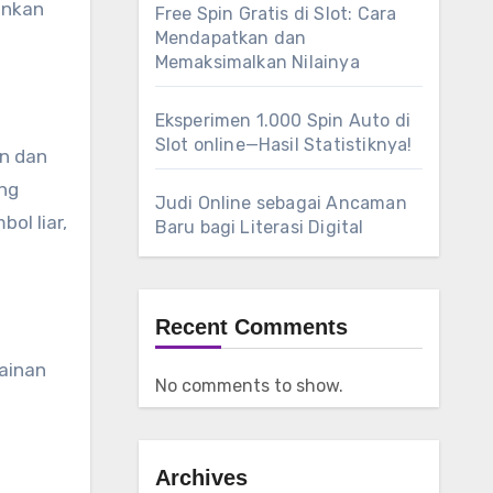
inkan
Free Spin Gratis di Slot: Cara
Mendapatkan dan
Memaksimalkan Nilainya
Eksperimen 1.000 Spin Auto di
Slot online—Hasil Statistiknya!
an dan
ng
Judi Online sebagai Ancaman
ol liar,
Baru bagi Literasi Digital
Recent Comments
ainan
No comments to show.
Archives