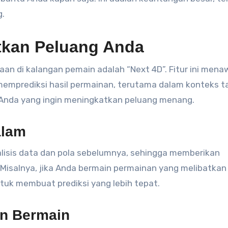
g.
atkan Peluang Anda
raan di kalangan pemain adalah “Next 4D”. Fitur ini men
memprediksi hasil permainan, terutama dalam konteks t
i Anda yang ingin meningkatkan peluang menang.
alam
isis data dan pola sebelumnya, sehingga memberikan
Misalnya, jika Anda bermain permainan yang melibatkan
tuk membuat prediksi yang lebih tepat.
n Bermain