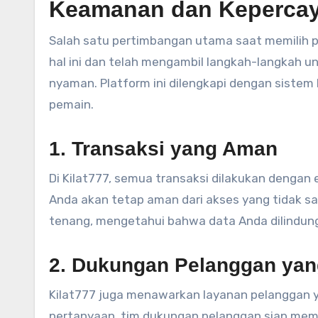
Keamanan dan Keperca
Salah satu pertimbangan utama saat memilih p
hal ini dan telah mengambil langkah-langkah
nyaman. Platform ini dilengkapi dengan siste
pemain.
1.
Transaksi yang Aman
Di Kilat777, semua transaksi dilakukan dengan e
Anda akan tetap aman dari akses yang tidak s
tenang, mengetahui bahwa data Anda dilindung
2.
Dukungan Pelanggan yan
Kilat777 juga menawarkan layanan pelanggan y
pertanyaan, tim dukungan pelanggan siap memb