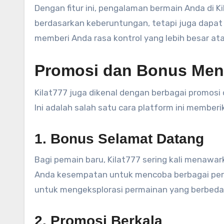
Dengan fitur ini, pengalaman bermain Anda di K
berdasarkan keberuntungan, tetapi juga dapat
memberi Anda rasa kontrol yang lebih besar a
Promosi dan Bonus Men
Kilat777 juga dikenal dengan berbagai promosi
Ini adalah salah satu cara platform ini memberi
1.
Bonus Selamat Datang
Bagi pemain baru, Kilat777 sering kali menaw
Anda kesempatan untuk mencoba berbagai perm
untuk mengeksplorasi permainan yang berbeda t
2.
Promosi Berkala