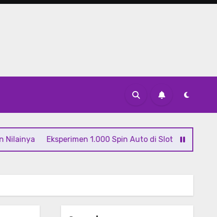
ya
Eksperimen 1.000 Spin Auto di Slot online—Hasil Statis