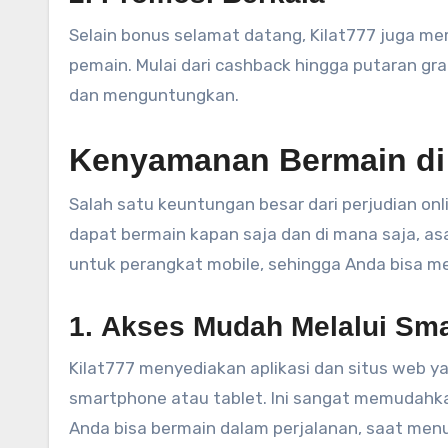
Selain bonus selamat datang, Kilat777 juga me
pemain. Mulai dari cashback hingga putaran gr
dan menguntungkan.
Kenyamanan Bermain di
Salah satu keuntungan besar dari perjudian onl
dapat bermain kapan saja dan di mana saja, asa
untuk perangkat mobile, sehingga Anda bisa m
1.
Akses Mudah Melalui Sm
Kilat777 menyediakan aplikasi dan situs web 
smartphone atau tablet. Ini sangat memudahka
Anda bisa bermain dalam perjalanan, saat menu