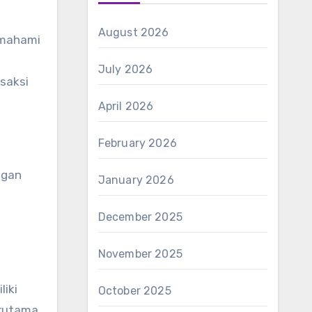
August 2026
emahami
July 2026
saksi
April 2026
February 2026
ngan
January 2026
December 2025
November 2025
iki
October 2025
erutama