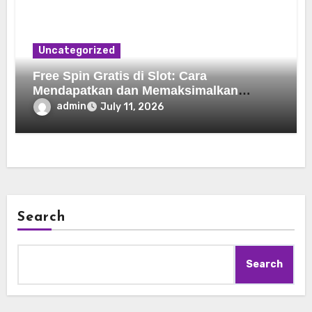
Uncategorized
Free Spin Gratis di Slot: Cara
Mendapatkan dan Memaksimalkan
Nilainya
admin
July 11, 2026
Search
Search