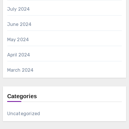
July 2024
June 2024
May 2024
April 2024
March 2024
Categories
Uncategorized