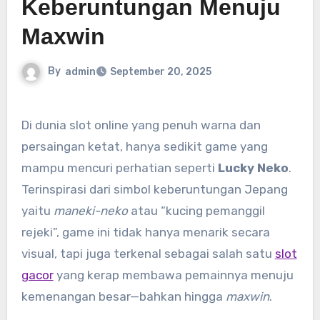
Keberuntungan Menuju
Maxwin
By
admin
September 20, 2025
Di dunia slot online yang penuh warna dan
persaingan ketat, hanya sedikit game yang
mampu mencuri perhatian seperti
Lucky Neko
.
Terinspirasi dari simbol keberuntungan Jepang
yaitu
maneki-neko
atau “kucing pemanggil
rejeki”, game ini tidak hanya menarik secara
visual, tapi juga terkenal sebagai salah satu
slot
gacor
yang kerap membawa pemainnya menuju
kemenangan besar—bahkan hingga
maxwin
.