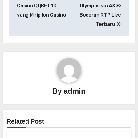
navigation
Casino QQBET4D
Olympus via AXIS:
yang Mirip Ion Casino
Bocoran RTP Live
Terbaru
By
admin
Related Post