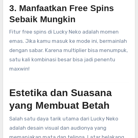
3.
Manfaatkan Free Spins
Sebaik Mungkin
Fitur free spins di Lucky Neko adalah momen
emas. Jika kamu masuk ke mode ini, bermainlah
dengan sabar. Karena multiplier bisa menumpuk,
satu kali kombinasi besar bisa jadi penentu
maxwin!
Estetika dan Suasana
yang Membuat Betah
Salah satu daya tarik utama dari Lucky Neko
adalah desain visual dan audionya yang
memanjakan mata dan telinga. Latar belakang