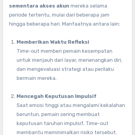
sementara akses akun
mereka selama
periode tertentu, mulai dari beberapa jam
hingga beberapa hari. Manfaatnya antara lain:
Memberikan Waktu Refleksi
Time-out memberi pemain kesempatan
untuk menjauh dari layar, menenangkan diri,
dan mengevaluasi strategi atau perilaku
bermain mereka.
Mencegah Keputusan Impulsif
Saat emosi tinggi atau mengalami kekalahan
beruntun, pemain sering membuat
keputusan taruhan impulsif. Time-out
membantu meminimalkan risiko tersebut.