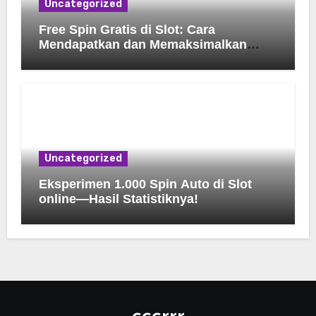
Uncategorized
Free Spin Gratis di Slot: Cara
Mendapatkan dan Memaksimalkan
Nilainya
Uncategorized
Eksperimen 1.000 Spin Auto di Slot
online—Hasil Statistiknya!