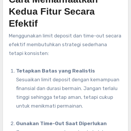
Kedua Fitur Secara
Efektif
Menggunakan limit deposit dan time-out secara
efektif membutuhkan strategi sederhana
tetapi konsisten:
Tetapkan Batas yang Realistis
Sesuaikan limit deposit dengan kemampuan
finansial dan durasi bermain. Jangan terlalu
tinggi sehingga tetap aman, tetapi cukup
untuk menikmati permainan.
Gunakan Time-Out Saat Diperlukan