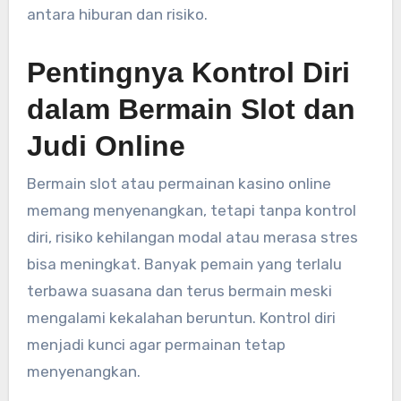
antara hiburan dan risiko.
Pentingnya Kontrol Diri
dalam Bermain Slot dan
Judi Online
Bermain slot atau permainan kasino online
memang menyenangkan, tetapi tanpa kontrol
diri, risiko kehilangan modal atau merasa stres
bisa meningkat. Banyak pemain yang terlalu
terbawa suasana dan terus bermain meski
mengalami kekalahan beruntun. Kontrol diri
menjadi kunci agar permainan tetap
menyenangkan.