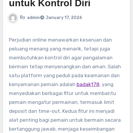
untuk Kontrol Diri
By
admin
January 17, 2026
Perjudian online menawarkan keseruan dan
peluang menang yang menarik, tetapi juga
membutuhkan kontrol diri agar pengalaman
bermain tetap menyenangkan dan aman. Salah
satu platform yang peduli pada keamanan dan
kenyamanan pemain adalah
badak178
, yang
menyediakan berbagai fitur untuk membantu
pemain mengatur permainan, termasuk limit
deposit dan time-out. Kedua fitur ini menjadi
alat penting bagi pemain untuk bermain secara
bertanggung jawab, menjaga keseimbangan