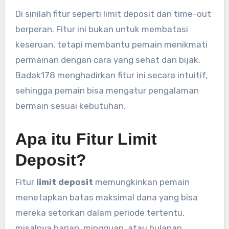
Di sinilah fitur seperti limit deposit dan time-out
berperan. Fitur ini bukan untuk membatasi
keseruan, tetapi membantu pemain menikmati
permainan dengan cara yang sehat dan bijak.
Badak178 menghadirkan fitur ini secara intuitif,
sehingga pemain bisa mengatur pengalaman
bermain sesuai kebutuhan.
Apa itu Fitur Limit
Deposit?
Fitur
limit deposit
memungkinkan pemain
menetapkan batas maksimal dana yang bisa
mereka setorkan dalam periode tertentu,
misalnya harian, mingguan, atau bulanan.