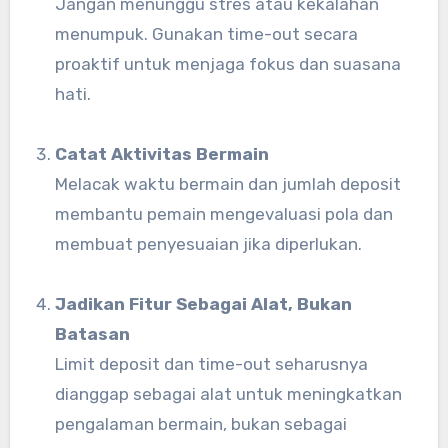
Jangan menunggu stres atau kekalahan
menumpuk. Gunakan time-out secara
proaktif untuk menjaga fokus dan suasana
hati.
Catat Aktivitas Bermain
Melacak waktu bermain dan jumlah deposit
membantu pemain mengevaluasi pola dan
membuat penyesuaian jika diperlukan.
Jadikan Fitur Sebagai Alat, Bukan
Batasan
Limit deposit dan time-out seharusnya
dianggap sebagai alat untuk meningkatkan
pengalaman bermain, bukan sebagai