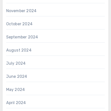
November 2024
October 2024
September 2024
August 2024
July 2024
June 2024
May 2024
April 2024