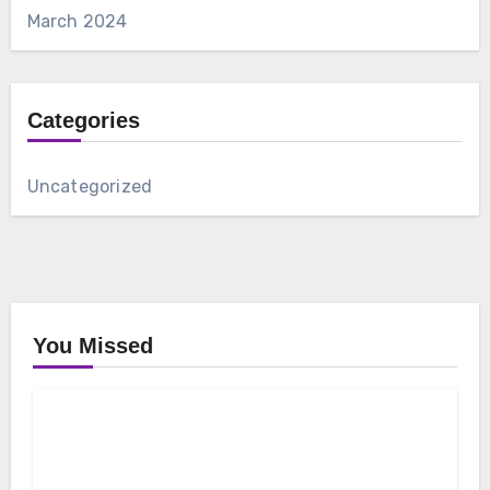
March 2024
Categories
Uncategorized
You Missed