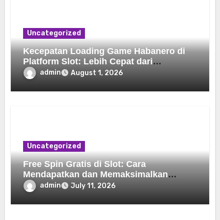
Uncategorized
Kecepatan Loading Game Habanero di
Platform Slot: Lebih Cepat dari
Kompetitor
admin
August 1, 2026
Uncategorized
Free Spin Gratis di Slot: Cara
Mendapatkan dan Memaksimalkan
Nilainya
admin
July 11, 2026