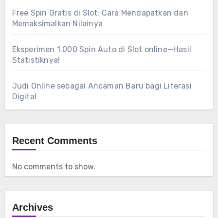
Free Spin Gratis di Slot: Cara Mendapatkan dan
Memaksimalkan Nilainya
Eksperimen 1.000 Spin Auto di Slot online—Hasil
Statistiknya!
Judi Online sebagai Ancaman Baru bagi Literasi
Digital
Recent Comments
No comments to show.
Archives