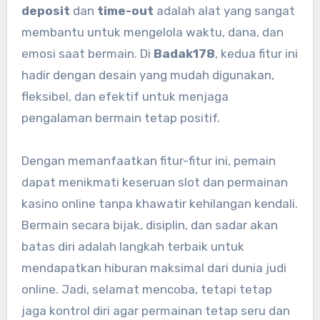
deposit
dan
time-out
adalah alat yang sangat
membantu untuk mengelola waktu, dana, dan
emosi saat bermain. Di
Badak178
, kedua fitur ini
hadir dengan desain yang mudah digunakan,
fleksibel, dan efektif untuk menjaga
pengalaman bermain tetap positif.
Dengan memanfaatkan fitur-fitur ini, pemain
dapat menikmati keseruan slot dan permainan
kasino online tanpa khawatir kehilangan kendali.
Bermain secara bijak, disiplin, dan sadar akan
batas diri adalah langkah terbaik untuk
mendapatkan hiburan maksimal dari dunia judi
online. Jadi, selamat mencoba, tetapi tetap
jaga kontrol diri agar permainan tetap seru dan