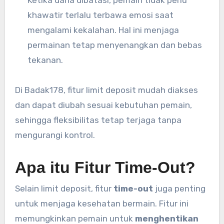
khawatir terlalu terbawa emosi saat
mengalami kekalahan. Hal ini menjaga
permainan tetap menyenangkan dan bebas
tekanan.
Di Badak178, fitur limit deposit mudah diakses
dan dapat diubah sesuai kebutuhan pemain,
sehingga fleksibilitas tetap terjaga tanpa
mengurangi kontrol.
Apa itu Fitur Time-Out?
Selain limit deposit, fitur
time-out
juga penting
untuk menjaga kesehatan bermain. Fitur ini
memungkinkan pemain untuk
menghentikan