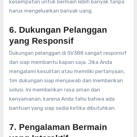
kesempatan untuk bermain lebih banyak tanpa
harus mengeluarkan banyak uang.
6.
Dukungan Pelanggan
yang Responsif
Dukungan pelanggan di SV388 sangat responsif
dan siap membantu kapan saja. Jika Anda
mengalami kesulitan atau memiliki pertanyaan,
tim dukungan siap menjawab dan memberikan
solusi. Ini memberikan rasa aman dan
kenyamanan, karena Anda tahu bahwa ada
bantuan yang siap sedia ketika dibutuhkan.
7.
Pengalaman Bermain