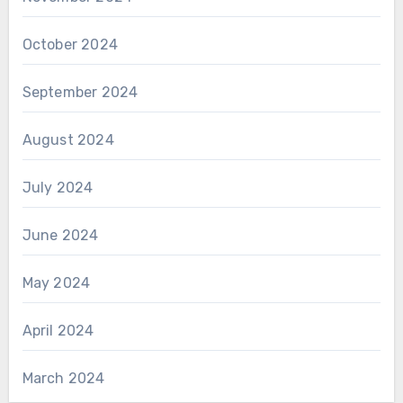
October 2024
September 2024
August 2024
July 2024
June 2024
May 2024
April 2024
March 2024