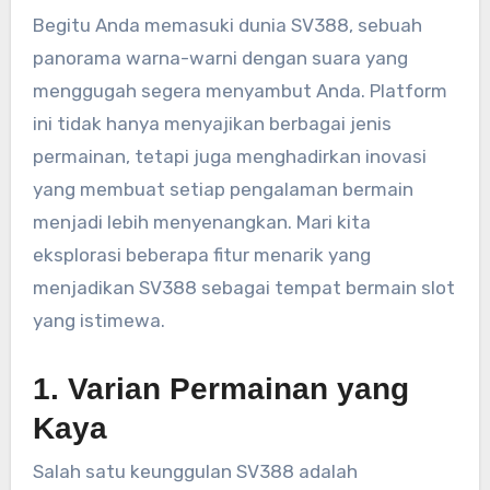
Begitu Anda memasuki dunia SV388, sebuah
panorama warna-warni dengan suara yang
menggugah segera menyambut Anda. Platform
ini tidak hanya menyajikan berbagai jenis
permainan, tetapi juga menghadirkan inovasi
yang membuat setiap pengalaman bermain
menjadi lebih menyenangkan. Mari kita
eksplorasi beberapa fitur menarik yang
menjadikan SV388 sebagai tempat bermain slot
yang istimewa.
1.
Varian Permainan yang
Kaya
Salah satu keunggulan SV388 adalah