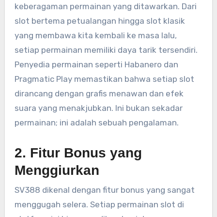
keberagaman permainan yang ditawarkan. Dari
slot bertema petualangan hingga slot klasik
yang membawa kita kembali ke masa lalu,
setiap permainan memiliki daya tarik tersendiri.
Penyedia permainan seperti Habanero dan
Pragmatic Play memastikan bahwa setiap slot
dirancang dengan grafis menawan dan efek
suara yang menakjubkan. Ini bukan sekadar
permainan; ini adalah sebuah pengalaman.
2.
Fitur Bonus yang
Menggiurkan
SV388 dikenal dengan fitur bonus yang sangat
menggugah selera. Setiap permainan slot di