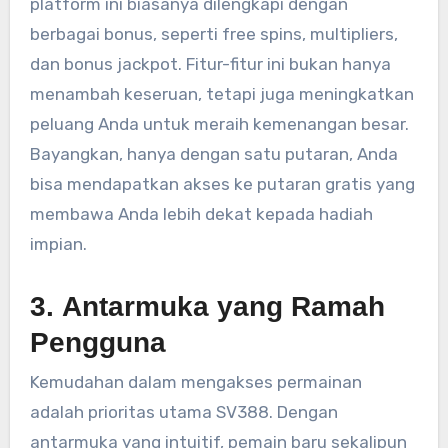
platform ini biasanya dilengkapi dengan
berbagai bonus, seperti free spins, multipliers,
dan bonus jackpot. Fitur-fitur ini bukan hanya
menambah keseruan, tetapi juga meningkatkan
peluang Anda untuk meraih kemenangan besar.
Bayangkan, hanya dengan satu putaran, Anda
bisa mendapatkan akses ke putaran gratis yang
membawa Anda lebih dekat kepada hadiah
impian.
3.
Antarmuka yang Ramah
Pengguna
Kemudahan dalam mengakses permainan
adalah prioritas utama SV388. Dengan
antarmuka yang intuitif, pemain baru sekalipun