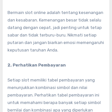
Bermain slot online adalah tentang kesenangan
dan kesabaran. Kemenangan besar tidak selalu
datang dengan cepat, jadi penting untuk tetap
sabar dan tidak terburu-buru. Nikmati setiap
putaran dan jangan biarkan emosi memengaruhi
keputusan taruhan Anda.
2. Perhatikan Pembayaran
Setiap slot memiliki tabel pembayaran yang
menunjukkan kombinasi simbol dan nilai
pembayaran. Perhatikan tabel pembayaran ini
untuk memahami berapa banyak setiap simbol
bernilai dan kombinasi apa yang diperlukan