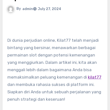
By
admin
July 27, 2024
Di dunia perjudian online, Kilat77 telah menjadi
bintang yang bersinar, menawarkan berbagai
permainan slot dengan potensi kemenangan
yang menggiurkan. Dalam artikel ini, kita akan
menggali lebih dalam bagaimana Anda bisa
memaksimalkan peluang kemenangan di
kilat77
dan membuka rahasia sukses di platform ini.
Siapkan diri Anda untuk sebuah perjalanan yang
penuh strategi dan keseruan!