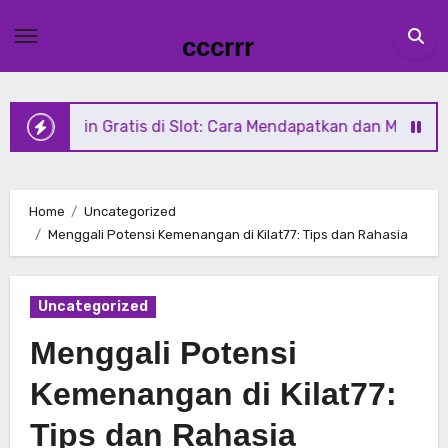
Skip
to
cccrrr
content
 Spin Gratis di Slot: Cara Mendapatkan dan Memaksimalkan 
Home
Uncategorized
Menggali Potensi Kemenangan di Kilat77: Tips dan Rahasia
Uncategorized
Menggali Potensi
Kemenangan di Kilat77:
Tips dan Rahasia