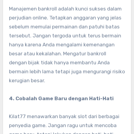
Manajemen bankroll adalah kunci sukses dalam
perjudian online. Tetapkan anggaran yang jelas
sebelum memulai permainan dan patuhi batas
tersebut. Jangan tergoda untuk terus bermain
hanya karena Anda mengalami kemenangan
besar atau kekalahan. Mengatur bankroll
dengan bijak tidak hanya membantu Anda
bermain lebih lama tetapi juga mengurangi risiko
kerugian besar.
4. Cobalah Game Baru dengan Hati-Hati
Kilat77 menawarkan banyak slot dari berbagai
penyedia game. Jangan ragu untuk mencoba