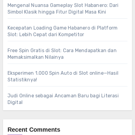
Mengenal Nuansa Gameplay Slot Habanero: Dari
Simbol Klasik hingga Fitur Digital Masa Kini
Kecepatan Loading Game Habanero di Platform
Slot: Lebih Cepat dari Kompetitor
Free Spin Gratis di Slot: Cara Mendapatkan dan
Memaksimalkan Nilainya
Eksperimen 1.000 Spin Auto di Slot online—Hasil
Statistiknya!
Judi Online sebagai Ancaman Baru bagi Literasi
Digital
Recent Comments