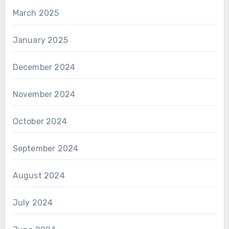
March 2025
January 2025
December 2024
November 2024
October 2024
September 2024
August 2024
July 2024