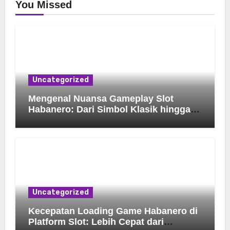
You Missed
Uncategorized
Mengenal Nuansa Gameplay Slot
Habanero: Dari Simbol Klasik hingga
Fitur Digital Masa Kini
Uncategorized
Kecepatan Loading Game Habanero di
Platform Slot: Lebih Cepat dari