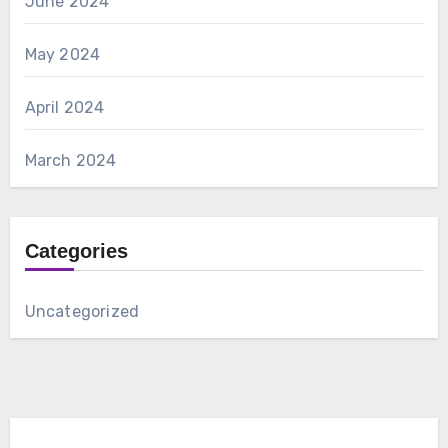
June 2024
May 2024
April 2024
March 2024
Categories
Uncategorized