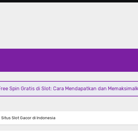
in Gratis di Slot: Cara Mendapatkan dan Memaksimalkan Nil
Situs Slot Gacor di Indonesia