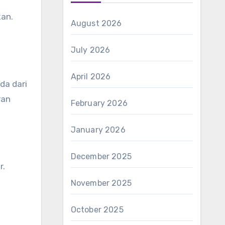
kan.
August 2026
July 2026
April 2026
da dari
ran
February 2026
January 2026
December 2025
r.
November 2025
October 2025