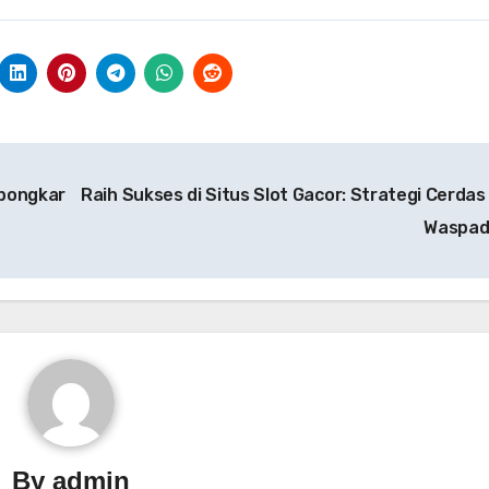
bongkar
Raih Sukses di Situs Slot Gacor: Strategi Cerdas
Waspa
By
admin