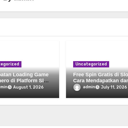
egorized
Uncategorized
atan Loading Game
Free Spin Gratis di Slo
ero di Platform Slot:
Cara Mendapatkan da
 Cepat dari
Memaksimalkan Nilai
dmin
admin
August 1, 2026
July 11, 2026
titor