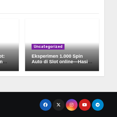
Uncategorized
ot:
Eksperimen 1.000 Spin
an
Auto di Slot online—Hasil
nya
Statistiknya!