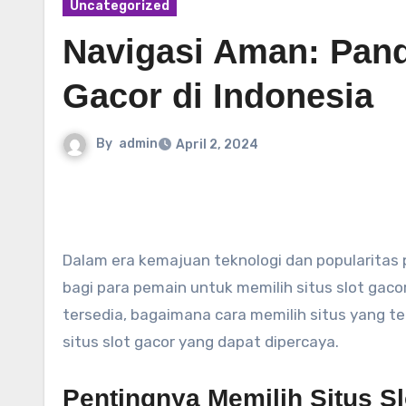
Uncategorized
Navigasi Aman: Pand
Gacor di Indonesia
By
admin
April 2, 2024
Dalam era kemajuan teknologi dan popularitas p
bagi para pemain untuk memilih situs slot gac
tersedia, bagaimana cara memilih situs yang te
situs slot gacor yang dapat dipercaya.
Pentingnya Memilih Situs S