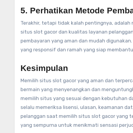
5.
Perhatikan Metode Pemb
Terakhir, tetapi tidak kalah pentingnya, ada
situs slot gacor dan kualitas layanan pelangga
pembayaran yang aman dan mudah digunakan. Se
yang responsif dan ramah yang siap membantu
Kesimpulan
Memilih situs slot gacor yang aman dan terpe
bermain yang menyenangkan dan menguntungka
memilih situs yang sesuai dengan kebutuhan dan
selalu memeriksa lisensi, ulasan, keamanan da
pelanggan saat memilih situs slot gacor yan
yang sempurna untuk menikmati sensasi perjudi