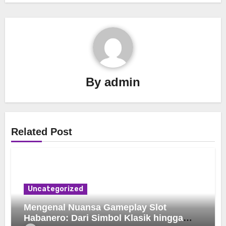
By
admin
Related Post
Uncategorized
Mengenal Nuansa Gameplay Slot
Habanero: Dari Simbol Klasik hingga