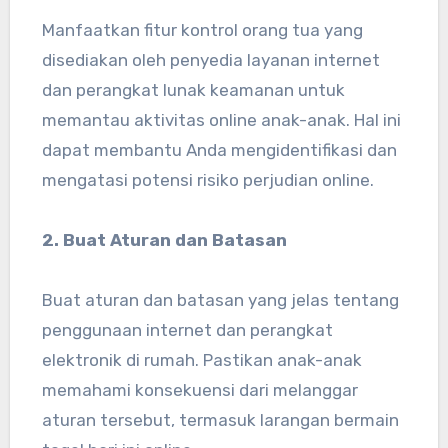
Manfaatkan fitur kontrol orang tua yang
disediakan oleh penyedia layanan internet
dan perangkat lunak keamanan untuk
memantau aktivitas online anak-anak. Hal ini
dapat membantu Anda mengidentifikasi dan
mengatasi potensi risiko perjudian online.
2. Buat Aturan dan Batasan
Buat aturan dan batasan yang jelas tentang
penggunaan internet dan perangkat
elektronik di rumah. Pastikan anak-anak
memahami konsekuensi dari melanggar
aturan tersebut, termasuk larangan bermain