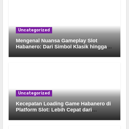
Uncategorized
Mengenal Nuansa Gameplay Slot
Habanero: Dari Simbol Klasik hingga
Fitur Digital Masa Kini
Uncategorized
Kecepatan Loading Game Habanero di
Platform Slot: Lebih Cepat dari
Kompetitor