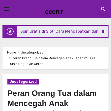
Skip
to
cccrrr
content
ree Spin Gratis di Slot: Cara Mendapatkan dan Memaksimalk
Home
Uncategorized
Peran Orang Tua dalam Mencegah Anak Terjerumus ke
Dunia Perjudian Online
Uncategorized
Peran Orang Tua dalam
Mencegah Anak