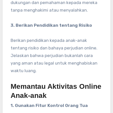
dukungan dan pemahaman kepada mereka
tanpa menghakimi atau menyalahkan.
3. Berikan Pendidikan tentang Risiko
Berikan pendidikan kepada anak-anak
tentang risiko dan bahaya perjudian online.
Jelaskan bahwa perjudian bukanlah cara
yang aman atau legal untuk menghabiskan
waktu luang.
Memantau Aktivitas Online
Anak-anak
1. Gunakan Fitur Kontrol Orang Tua