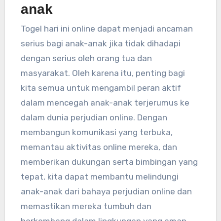
anak
Togel hari ini online dapat menjadi ancaman
serius bagi anak-anak jika tidak dihadapi
dengan serius oleh orang tua dan
masyarakat. Oleh karena itu, penting bagi
kita semua untuk mengambil peran aktif
dalam mencegah anak-anak terjerumus ke
dalam dunia perjudian online. Dengan
membangun komunikasi yang terbuka,
memantau aktivitas online mereka, dan
memberikan dukungan serta bimbingan yang
tepat, kita dapat membantu melindungi
anak-anak dari bahaya perjudian online dan
memastikan mereka tumbuh dan