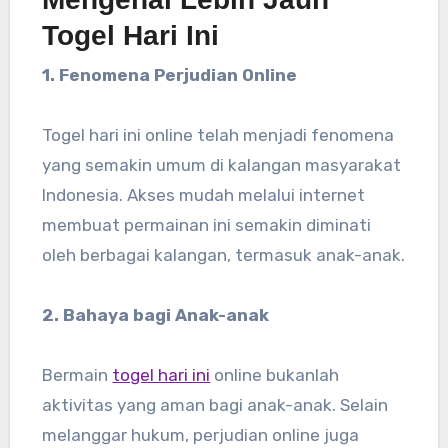
Togel Hari Ini
1. Fenomena Perjudian Online
Togel hari ini online telah menjadi fenomena
yang semakin umum di kalangan masyarakat
Indonesia. Akses mudah melalui internet
membuat permainan ini semakin diminati
oleh berbagai kalangan, termasuk anak-anak.
2. Bahaya bagi Anak-anak
Bermain
togel hari ini
online bukanlah
aktivitas yang aman bagi anak-anak. Selain
melanggar hukum, perjudian online juga