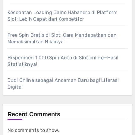
Kecepatan Loading Game Habanero di Platform
Slot: Lebih Cepat dari Kompetitor
Free Spin Gratis di Slot: Cara Mendapatkan dan
Memaksimalkan Nilainya
Eksperimen 1.000 Spin Auto di Slot online—Hasil
Statistiknya!
Judi Online sebagai Ancaman Baru bagi Literasi
Digital
Recent Comments
No comments to show.