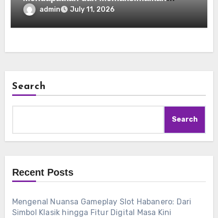
Nilainya
admin
July 11, 2026
Search
Search
Recent Posts
Mengenal Nuansa Gameplay Slot Habanero: Dari
Simbol Klasik hingga Fitur Digital Masa Kini