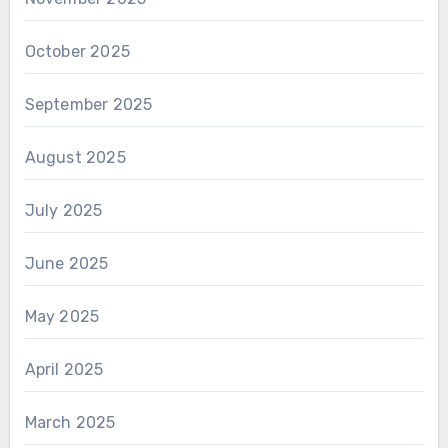
October 2025
September 2025
August 2025
July 2025
June 2025
May 2025
April 2025
March 2025