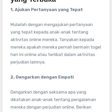
1. Ajukan Pertanyaan yang Tepat
Mulailah dengan mengajukan pertanyaan
yang tepat kepada anak-anak tentang
aktivitas online mereka. Tanyakan kepada
mereka apakah mereka pernah bermain togel
hari ini online atau terlibat dalam aktivitas
perjudian lainnya.
2. Dengarkan dengan Empati
Dengarkan dengan seksama apa yang
dikatakan anak-anak tentang pengalaman
mereka dengan perjudian online. Berikan