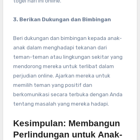
togel hari ini online.
3. Berikan Dukungan dan Bimbingan
Beri dukungan dan bimbingan kepada anak-
anak dalam menghadapi tekanan dari
teman-teman atau lingkungan sekitar yang
mendorong mereka untuk terlibat dalam
perjudian online. Ajarkan mereka untuk
memilih teman yang positif dan
berkomunikasi secara terbuka dengan Anda
tentang masalah yang mereka hadapi.
Kesimpulan: Membangun
Perlindungan untuk Anak-