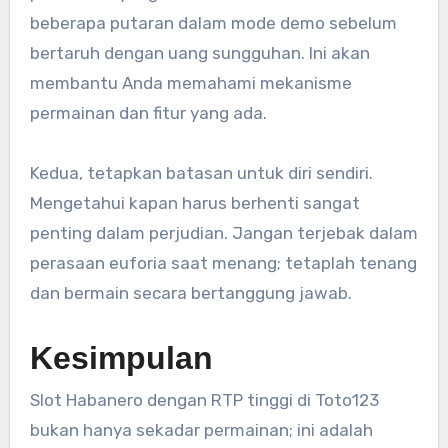
beberapa putaran dalam mode demo sebelum
bertaruh dengan uang sungguhan. Ini akan
membantu Anda memahami mekanisme
permainan dan fitur yang ada.
Kedua, tetapkan batasan untuk diri sendiri.
Mengetahui kapan harus berhenti sangat
penting dalam perjudian. Jangan terjebak dalam
perasaan euforia saat menang; tetaplah tenang
dan bermain secara bertanggung jawab.
Kesimpulan
Slot Habanero dengan RTP tinggi di Toto123
bukan hanya sekadar permainan; ini adalah