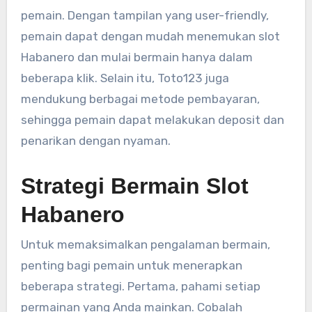
pemain. Dengan tampilan yang user-friendly,
pemain dapat dengan mudah menemukan slot
Habanero dan mulai bermain hanya dalam
beberapa klik. Selain itu, Toto123 juga
mendukung berbagai metode pembayaran,
sehingga pemain dapat melakukan deposit dan
penarikan dengan nyaman.
Strategi Bermain Slot
Habanero
Untuk memaksimalkan pengalaman bermain,
penting bagi pemain untuk menerapkan
beberapa strategi. Pertama, pahami setiap
permainan yang Anda mainkan. Cobalah