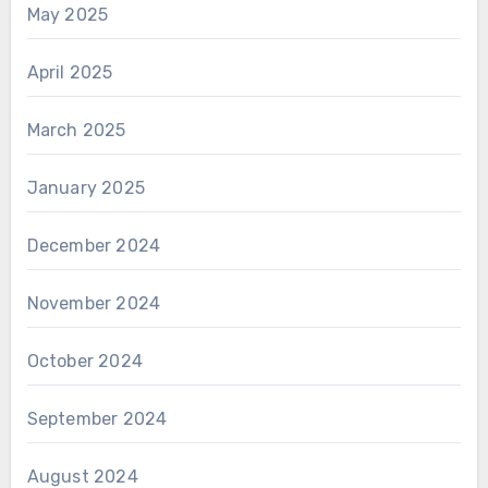
May 2025
April 2025
March 2025
January 2025
December 2024
November 2024
October 2024
September 2024
August 2024