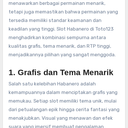
menawarkan berbagai permainan menarik,
tetapi juga memastikan bahwa permainan yang
tersedia memiliki standar keamanan dan
keadilan yang tinggi. Slot Habanero di Toto123
menghadirkan kombinasi sempurna antara
kualitas grafis, tema menarik, dan RTP tinggi,
menjadikannya pilihan yang sangat menggoda.
1. Grafis dan Tema Menarik
Salah satu kelebihan Habanero adalah
kemampuannya dalam menciptakan grafis yang
memukau. Setiap slot memiliki tema unik, mulai
dari petualangan epik hingga cerita fantasi yang
menakjubkan. Visual yang menawan dan efek
suara yang imersif membuat pengalaman