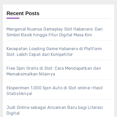
Recent Posts
Mengenal Nuansa Gameplay Slot Habanero: Dari
Simbol Klasik hingga Fitur Digital Masa Kini
Kecepatan Loading Game Habanero di Platform
Slot: Lebih Cepat dari Kompetitor
Free Spin Gratis di Slot: Cara Mendapatkan dan
Memaksimalkan Nilainya
Eksperimen 1.000 Spin Auto di Slot online—Hasil
Statistiknya!
Judi Online sebagai Ancaman Baru bagi Literasi
Digital