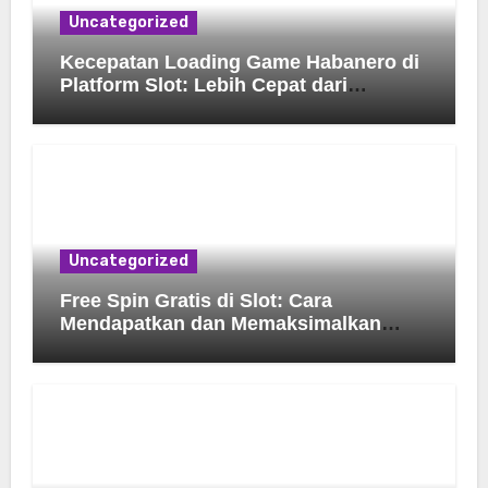
Uncategorized
Kecepatan Loading Game Habanero di
Platform Slot: Lebih Cepat dari
Kompetitor
Uncategorized
Free Spin Gratis di Slot: Cara
Mendapatkan dan Memaksimalkan
Nilainya