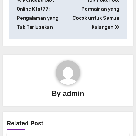
navigation
Online Kilat77:
Permainan yang
Pengalaman yang
Cocok untuk Semua
Tak Terlupakan
Kalangan
By
admin
Related Post