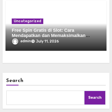
Uncategorized
Free Spin Gratis di Slot: Cara
Mendapatkan dan Memaksimalkan
Nilainya
admin
July 11, 2026
Search
Search