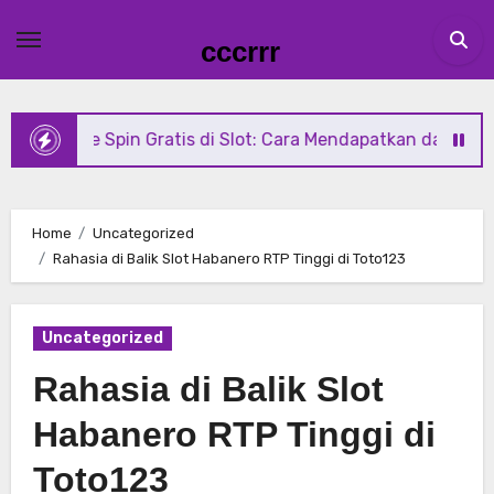
Skip
to
cccrrr
content
Free Spin Gratis di Slot: Cara Mendapatkan dan Memaksima
Home
Uncategorized
Rahasia di Balik Slot Habanero RTP Tinggi di Toto123
Uncategorized
Rahasia di Balik Slot
Habanero RTP Tinggi di
Toto123