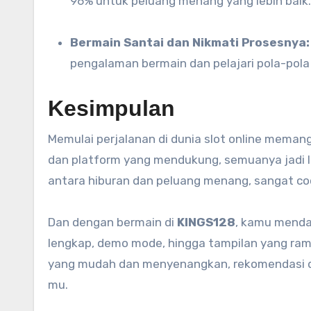
96% untuk peluang menang yang lebih baik.
Bermain Santai dan Nikmati Prosesnya:
pengalaman bermain dan pelajari pola-pola 
Kesimpulan
Memulai perjalanan di dunia slot online mema
dan platform yang mendukung, semuanya jadi 
antara hiburan dan peluang menang, sangat coc
Dan dengan bermain di
KINGS128
, kamu mendap
lengkap, demo mode, hingga tampilan yang ram
yang mudah dan menyenangkan, rekomendasi di 
mu.