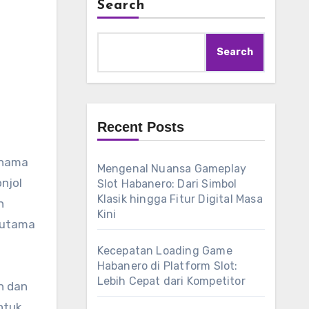
Search
Search
Recent Posts
Mengenal Nuansa Gameplay
njol
Slot Habanero: Dari Simbol
Klasik hingga Fitur Digital Masa
n
Kini
erutama
Kecepatan Loading Game
Habanero di Platform Slot:
Lebih Cepat dari Kompetitor
h dan
ntuk