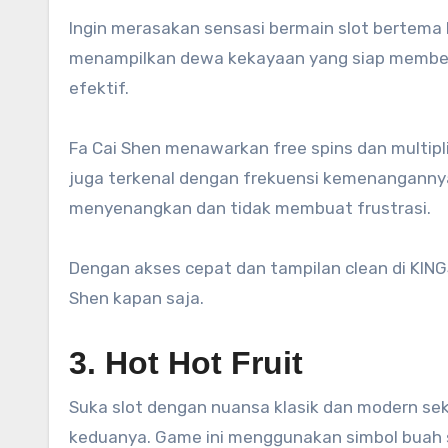
Ingin merasakan sensasi bermain slot bertem
menampilkan dewa kekayaan yang siap memberi
efektif.
Fa Cai Shen menawarkan free spins dan multipl
juga terkenal dengan frekuensi kemenanganny
menyenangkan dan tidak membuat frustrasi.
Dengan akses cepat dan tampilan clean di KING
Shen kapan saja.
3.
Hot Hot Fruit
Suka slot dengan nuansa klasik dan modern se
keduanya. Game ini menggunakan simbol buah sep