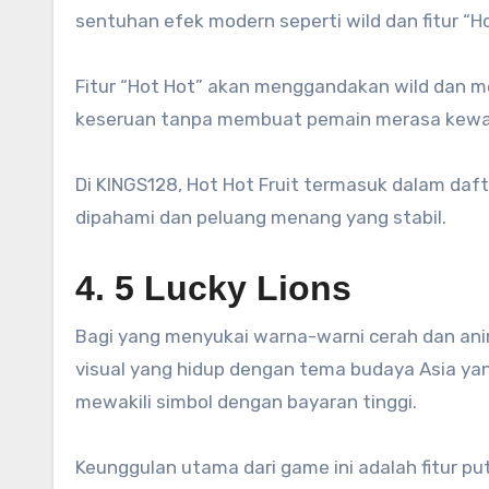
sentuhan efek modern seperti wild dan fitur “Ho
Fitur “Hot Hot” akan menggandakan wild dan 
keseruan tanpa membuat pemain merasa kewa
Di KINGS128, Hot Hot Fruit termasuk dalam daf
dipahami dan peluang menang yang stabil.
4.
5 Lucky Lions
Bagi yang menyukai warna-warni cerah dan ani
visual yang hidup dengan tema budaya Asia ya
mewakili simbol dengan bayaran tinggi.
Keunggulan utama dari game ini adalah fitur pu