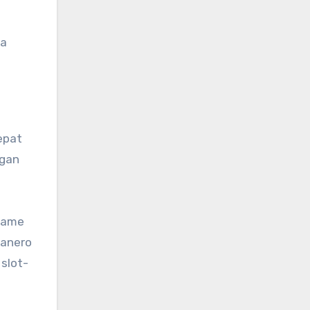
da
epat
ngan
 game
banero
slot-