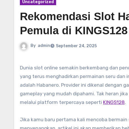
Uncategorized
Rekomendasi Slot H
Pemula di KINGS128
By
admin
September 24, 2025
Dunia slot online semakin berkembang dan penuh warna, apalagi dengan hadirnya berbagai provider ternama
yang terus menghadirkan permainan seru dan in
adalah Habanero. Provider ini dikenal dengan 
gameplay yang mudah dipahami. Tak heran jika
melalui platform terpercaya seperti
KINGS128
.
Jika kamu baru pertama kali mencoba bermain s
menyenangkan, artikel ini akan memberikan be