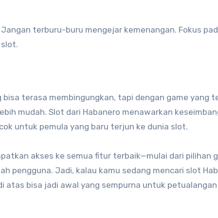
Jangan terburu-buru mengejar kemenangan. Fokus pa
slot.
ng bisa terasa membingungkan, tapi dengan game yang t
lebih mudah. Slot dari Habanero menawarkan keseimba
ok untuk pemula yang baru terjun ke dunia slot.
atkan akses ke semua fitur terbaik—mulai dari pilihan
ah pengguna. Jadi, kalau kamu sedang mencari slot Ha
atas bisa jadi awal yang sempurna untuk petualangan 