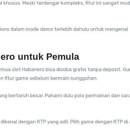
l khusus. Meski terdengar kompleks, fitur ini sangat mu
Lions dalam mode demo terlebih dahulu untuk mengenal
nero untuk Pemula
mua slot Habanero bisa dicoba gratis tanpa deposit. G
n fitur game sebelum bermain sungguhan.
ung bertaruh besar. Pahami dulu pola permainan dan cara
dikenal dengan RTP yang adil. Pilih game dengan RTP di