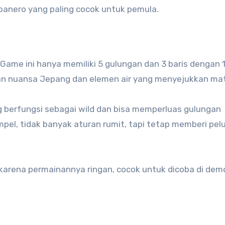
anero yang paling cocok untuk pemula.
 Game ini hanya memiliki 5 gulungan dan 3 baris dengan 
an nuansa Jepang dan elemen air yang menyejukkan ma
ng berfungsi sebagai wild dan bisa memperluas gulungan
pel, tidak banyak aturan rumit, tapi tetap memberi pel
 karena permainannya ringan, cocok untuk dicoba di de