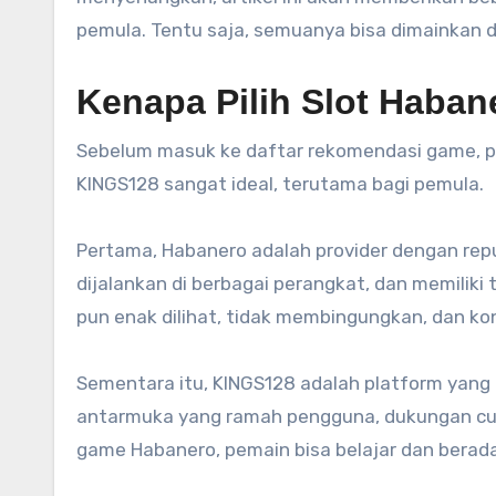
pemula. Tentu saja, semuanya bisa dimainkan 
Kenapa Pilih Slot Haba
Sebelum masuk ke daftar rekomendasi game, p
KINGS128 sangat ideal, terutama bagi pemula.
Pertama, Habanero adalah provider dengan reput
dijalankan di berbagai perangkat, dan memiliki 
pun enak dilihat, tidak membingungkan, dan ko
Sementara itu, KINGS128 adalah platform ya
antarmuka yang ramah pengguna, dukungan cu
game Habanero, pemain bisa belajar dan berad