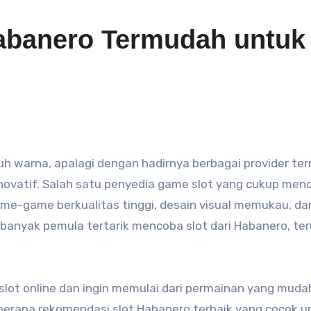
abanero Termudah untuk
ovatif. Salah satu penyedia game slot yang cukup meno
game-game berkualitas tinggi, desain visual memukau, da
 banyak pemula tertarik mencoba slot dari Habanero, t
lot online dan ingin memulai dari permainan yang muda
berapa rekomendasi slot Habanero terbaik yang cocok u