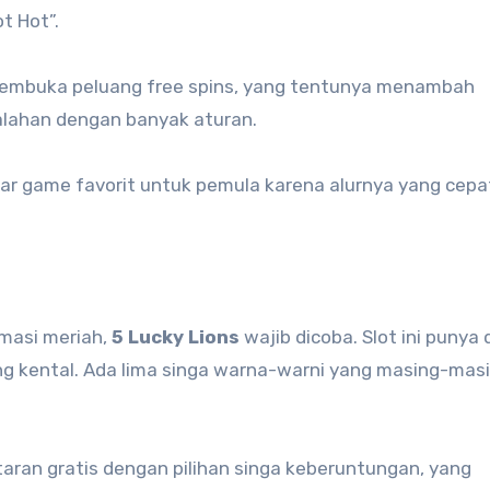
t Hot”.
membuka peluang free spins, yang tentunya menambah
lahan dengan banyak aturan.
tar game favorit untuk pemula karena alurnya yang cepa
masi meriah,
5 Lucky Lions
wajib dicoba. Slot ini punya 
ng kental. Ada lima singa warna-warni yang masing-mas
taran gratis dengan pilihan singa keberuntungan, yang