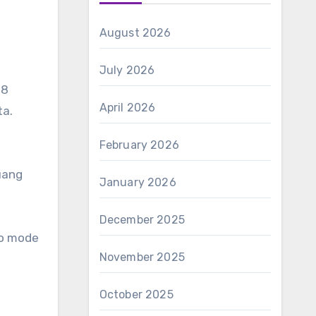
August 2026
July 2026
18
April 2026
ta.
February 2026
uang
January 2026
December 2025
mo mode
November 2025
October 2025