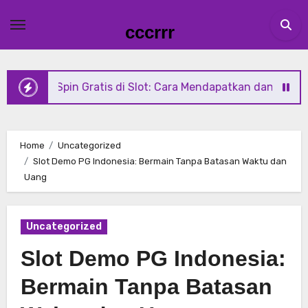
Skip
to
cccrrr
content
ree Spin Gratis di Slot: Cara Mendapatkan dan Memaksimalk
Home
Uncategorized
Slot Demo PG Indonesia: Bermain Tanpa Batasan Waktu dan
Uang
Uncategorized
Slot Demo PG Indonesia:
Bermain Tanpa Batasan