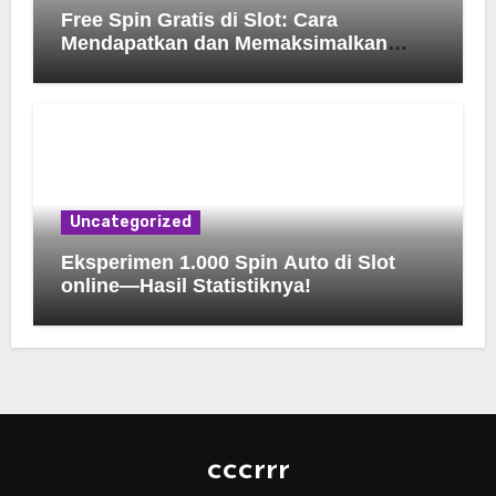
Free Spin Gratis di Slot: Cara
Mendapatkan dan Memaksimalkan
Nilainya
Uncategorized
Eksperimen 1.000 Spin Auto di Slot
online—Hasil Statistiknya!
cccrrr