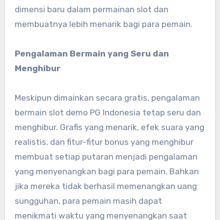
dimensi baru dalam permainan slot dan
membuatnya lebih menarik bagi para pemain.
Pengalaman Bermain yang Seru dan
Menghibur
Meskipun dimainkan secara gratis, pengalaman
bermain slot demo PG Indonesia tetap seru dan
menghibur. Grafis yang menarik, efek suara yang
realistis, dan fitur-fitur bonus yang menghibur
membuat setiap putaran menjadi pengalaman
yang menyenangkan bagi para pemain. Bahkan
jika mereka tidak berhasil memenangkan uang
sungguhan, para pemain masih dapat
menikmati waktu yang menyenangkan saat