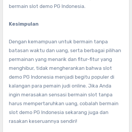
bermain slot demo PG Indonesia.
Kesimpulan
Dengan kemampuan untuk bermain tanpa
batasan waktu dan uang, serta berbagai pilihan
permainan yang menarik dan fitur-fitur yang
menghibur, tidak mengherankan bahwa slot
demo PG Indonesia menjadi begitu populer di
kalangan para pemain judi online. Jika Anda
ingin merasakan sensasi bermain slot tanpa
harus mempertaruhkan uang, cobalah bermain
slot demo PG Indonesia sekarang juga dan
rasakan keseruannya sendiri!