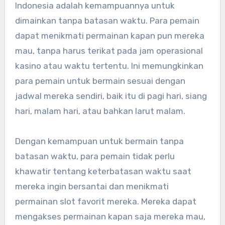
Indonesia adalah kemampuannya untuk
dimainkan tanpa batasan waktu. Para pemain
dapat menikmati permainan kapan pun mereka
mau, tanpa harus terikat pada jam operasional
kasino atau waktu tertentu. Ini memungkinkan
para pemain untuk bermain sesuai dengan
jadwal mereka sendiri, baik itu di pagi hari, siang
hari, malam hari, atau bahkan larut malam.
Dengan kemampuan untuk bermain tanpa
batasan waktu, para pemain tidak perlu
khawatir tentang keterbatasan waktu saat
mereka ingin bersantai dan menikmati
permainan slot favorit mereka. Mereka dapat
mengakses permainan kapan saja mereka mau,