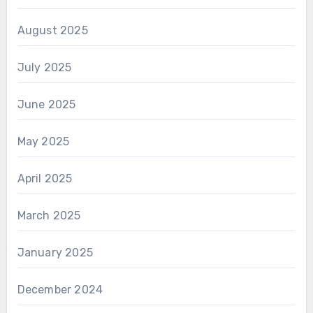
August 2025
July 2025
June 2025
May 2025
April 2025
March 2025
January 2025
December 2024