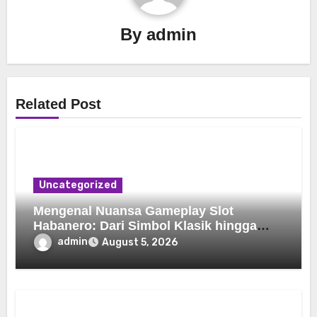
By
admin
Related Post
Uncategorized
Mengenal Nuansa Gameplay Slot
Habanero: Dari Simbol Klasik hingga
Fitur Digital Masa Kini
admin
August 5, 2026