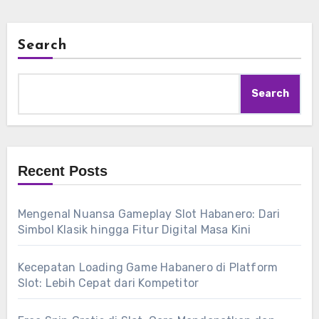
Search
Search
Recent Posts
Mengenal Nuansa Gameplay Slot Habanero: Dari
Simbol Klasik hingga Fitur Digital Masa Kini
Kecepatan Loading Game Habanero di Platform
Slot: Lebih Cepat dari Kompetitor