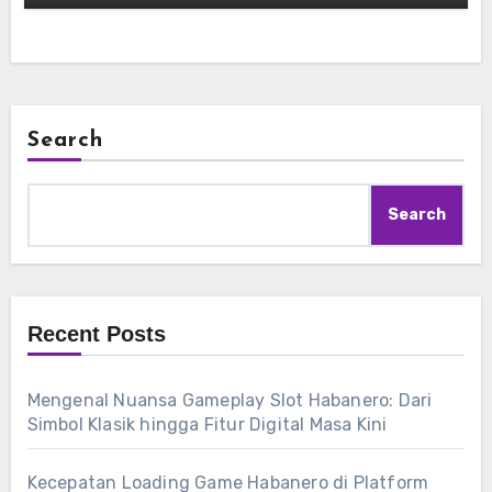
Search
Search
Recent Posts
Mengenal Nuansa Gameplay Slot Habanero: Dari
Simbol Klasik hingga Fitur Digital Masa Kini
Kecepatan Loading Game Habanero di Platform