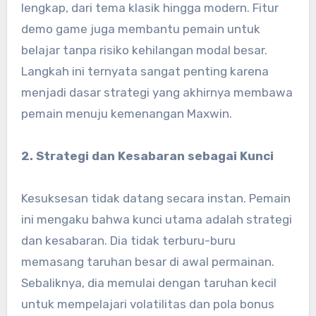
lengkap, dari tema klasik hingga modern. Fitur
demo game juga membantu pemain untuk
belajar tanpa risiko kehilangan modal besar.
Langkah ini ternyata sangat penting karena
menjadi dasar strategi yang akhirnya membawa
pemain menuju kemenangan Maxwin.
2. Strategi dan Kesabaran sebagai Kunci
Kesuksesan tidak datang secara instan. Pemain
ini mengaku bahwa kunci utama adalah strategi
dan kesabaran. Dia tidak terburu-buru
memasang taruhan besar di awal permainan.
Sebaliknya, dia memulai dengan taruhan kecil
untuk mempelajari volatilitas dan pola bonus