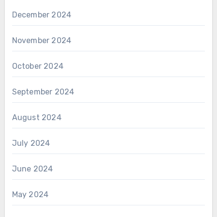
December 2024
November 2024
October 2024
September 2024
August 2024
July 2024
June 2024
May 2024