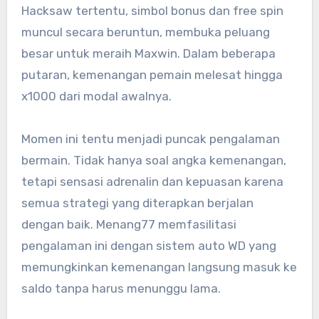
Hacksaw tertentu, simbol bonus dan free spin
muncul secara beruntun, membuka peluang
besar untuk meraih Maxwin. Dalam beberapa
putaran, kemenangan pemain melesat hingga
x1000 dari modal awalnya.
Momen ini tentu menjadi puncak pengalaman
bermain. Tidak hanya soal angka kemenangan,
tetapi sensasi adrenalin dan kepuasan karena
semua strategi yang diterapkan berjalan
dengan baik. Menang77 memfasilitasi
pengalaman ini dengan sistem auto WD yang
memungkinkan kemenangan langsung masuk ke
saldo tanpa harus menunggu lama.