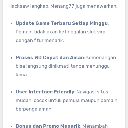
Hacksaw lengkap, Menang77 juga menawarkan:
Update Game Terbaru Setiap Minggu
:
Pemain tidak akan ketinggalan slot viral
dengan fitur menarik.
Proses WD Cepat dan Aman
: Kemenangan
bisa langsung dinikmati tanpa menunggu
lama.
User Interface Friendly
: Navigasi situs
mudah, cocok untuk pemula maupun pemain
berpengalaman.
Bonus dan Promo Menarik
: Menambah