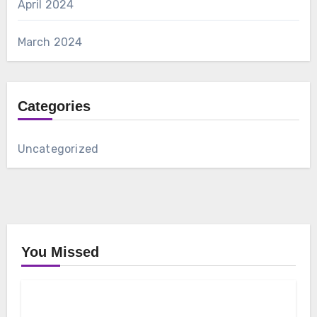
April 2024
March 2024
Categories
Uncategorized
You Missed