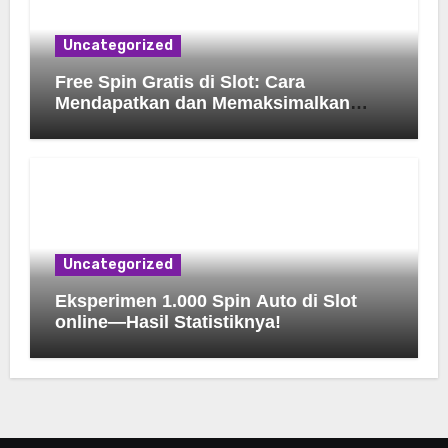
Uncategorized
Free Spin Gratis di Slot: Cara
Mendapatkan dan Memaksimalkan
Nilainya
Uncategorized
Eksperimen 1.000 Spin Auto di Slot
online—Hasil Statistiknya!