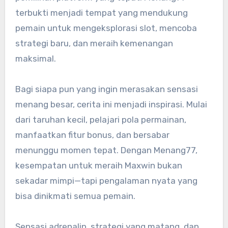
terbukti menjadi tempat yang mendukung
pemain untuk mengeksplorasi slot, mencoba
strategi baru, dan meraih kemenangan
maksimal.
Bagi siapa pun yang ingin merasakan sensasi
menang besar, cerita ini menjadi inspirasi. Mulai
dari taruhan kecil, pelajari pola permainan,
manfaatkan fitur bonus, dan bersabar
menunggu momen tepat. Dengan Menang77,
kesempatan untuk meraih Maxwin bukan
sekadar mimpi—tapi pengalaman nyata yang
bisa dinikmati semua pemain.
Sensasi adrenalin, strategi yang matang, dan