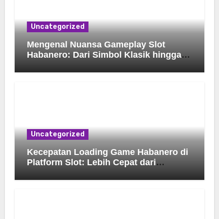
Uncategorized
Mengenal Nuansa Gameplay Slot
Habanero: Dari Simbol Klasik hingga
Fitur Digital Masa Kini
Uncategorized
Kecepatan Loading Game Habanero di
Platform Slot: Lebih Cepat dari
Kompetitor