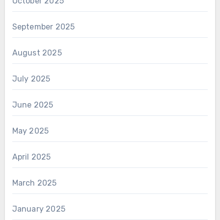
October 2025
September 2025
August 2025
July 2025
June 2025
May 2025
April 2025
March 2025
January 2025