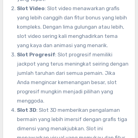
Slot Video
: Slot video menawarkan grafis
yang lebih canggih dan fitur bonus yang lebih
kompleks. Dengan lima gulungan atau lebih,
slot video sering kali menghadirkan tema
yang kaya dan animasi yang menarik.
Slot Progresif
: Slot progresif memiliki
jackpot yang terus meningkat seiring dengan
jumlah taruhan dari semua pemain. Jika
Anda mengincar kemenangan besar, slot
progresif mungkin menjadi pilihan yang
menggoda.
Slot 3D
: Slot 3D memberikan pengalaman
bermain yang lebih imersif dengan grafis tiga
dimensi yang menakjubkan. Slot ini
menawarkan visual yang memukau dan fitur