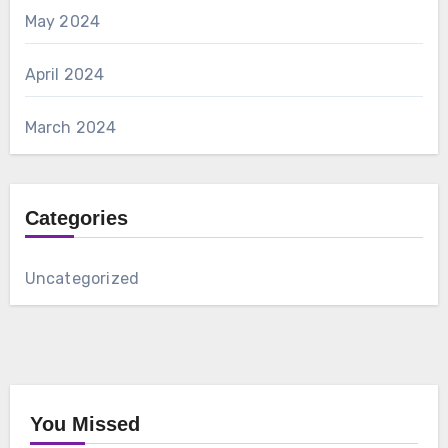
May 2024
April 2024
March 2024
Categories
Uncategorized
You Missed