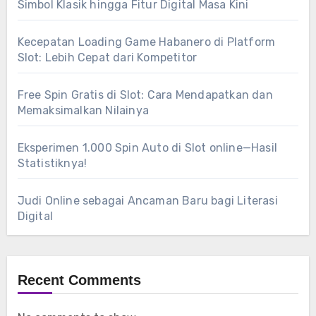
Simbol Klasik hingga Fitur Digital Masa Kini
Kecepatan Loading Game Habanero di Platform
Slot: Lebih Cepat dari Kompetitor
Free Spin Gratis di Slot: Cara Mendapatkan dan
Memaksimalkan Nilainya
Eksperimen 1.000 Spin Auto di Slot online—Hasil
Statistiknya!
Judi Online sebagai Ancaman Baru bagi Literasi
Digital
Recent Comments