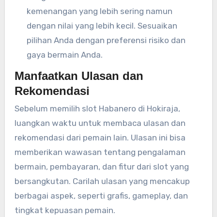
kemenangan yang lebih sering namun
dengan nilai yang lebih kecil. Sesuaikan
pilihan Anda dengan preferensi risiko dan
gaya bermain Anda.
Manfaatkan Ulasan dan
Rekomendasi
Sebelum memilih slot Habanero di Hokiraja,
luangkan waktu untuk membaca ulasan dan
rekomendasi dari pemain lain. Ulasan ini bisa
memberikan wawasan tentang pengalaman
bermain, pembayaran, dan fitur dari slot yang
bersangkutan. Carilah ulasan yang mencakup
berbagai aspek, seperti grafis, gameplay, dan
tingkat kepuasan pemain.