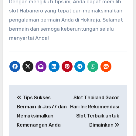
Dengan mengikuti tips ini, Anda dapat memilih
slot Habanero yang tepat dan memaksimalkan
pengalaman bermain Anda di Hokiraja. Selamat
bermain dan semoga keberuntungan selalu
menyertai Anda!
Post
Tips Sukses
Slot Thailand Gacor
navigation
Bermain di Jos77 dan
Hari Ini: Rekomendasi
Memaksimalkan
Slot Terbaik untuk
Kemenangan Anda
Dimainkan