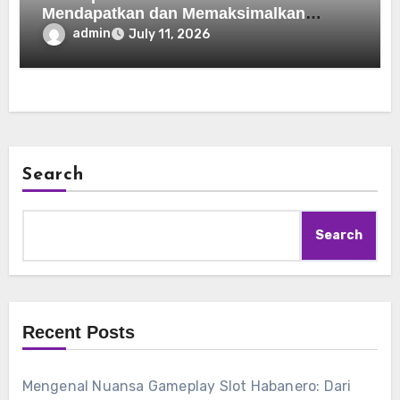
Mendapatkan dan Memaksimalkan
Nilainya
admin
July 11, 2026
Search
Search
Recent Posts
Mengenal Nuansa Gameplay Slot Habanero: Dari