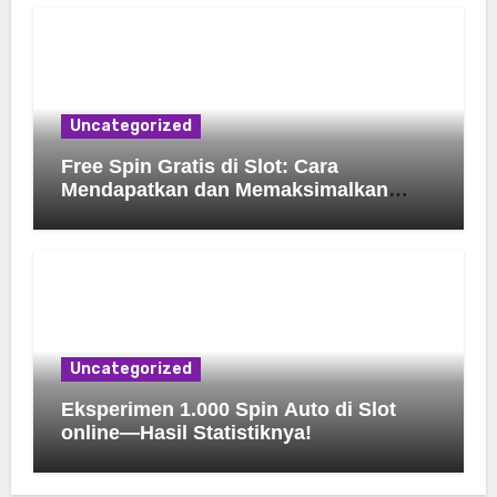
Uncategorized
Free Spin Gratis di Slot: Cara
Mendapatkan dan Memaksimalkan
Nilainya
Uncategorized
Eksperimen 1.000 Spin Auto di Slot
online—Hasil Statistiknya!