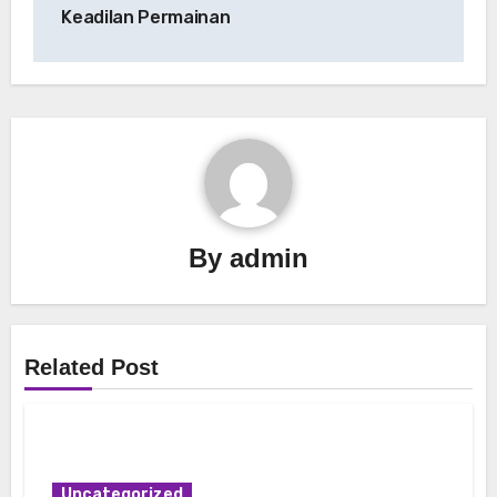
Keadilan Permainan
By
admin
Related Post
Uncategorized