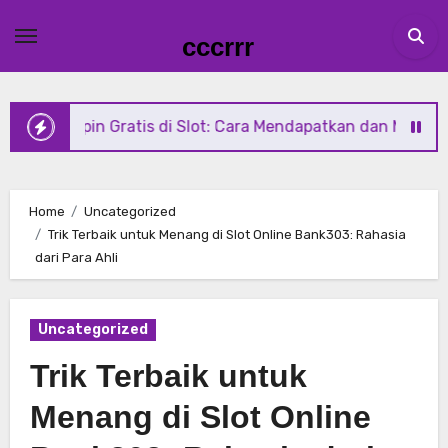
Skip
to
cccrrr
content
ee Spin Gratis di Slot: Cara Mendapatkan dan Memaksimalkan
Home
Uncategorized
Trik Terbaik untuk Menang di Slot Online Bank303: Rahasia
dari Para Ahli
Uncategorized
Trik Terbaik untuk
Menang di Slot Online