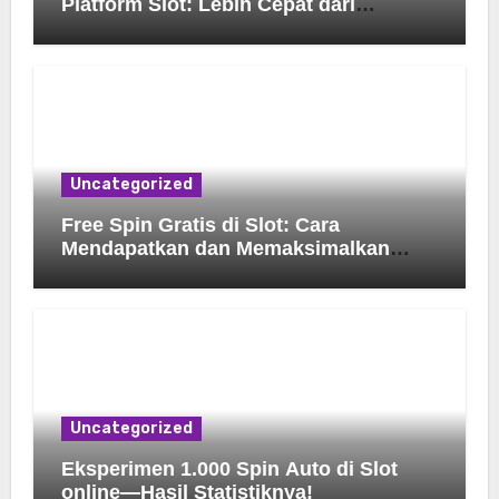
Platform Slot: Lebih Cepat dari
Kompetitor
Uncategorized
Free Spin Gratis di Slot: Cara
Mendapatkan dan Memaksimalkan
Nilainya
Uncategorized
Eksperimen 1.000 Spin Auto di Slot
online—Hasil Statistiknya!