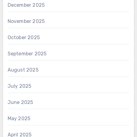
December 2025
November 2025
October 2025
September 2025
August 2025
July 2025
June 2025
May 2025
April 2025