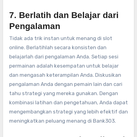
7.
Berlatih dan Belajar dari
Pengalaman
Tidak ada trik instan untuk menang di slot
online. Berlatihlah secara konsisten dan
belajarlah dari pengalaman Anda. Setiap sesi
permainan adalah kesempatan untuk belajar
dan mengasah keterampilan Anda. Diskusikan
pengalaman Anda dengan pemain lain dan cari
tahu strategi yang mereka gunakan. Dengan
kombinasi latihan dan pengetahuan, Anda dapat
mengembangkan strategi yang lebih efektif dan
meningkatkan peluang menang di Bank303.