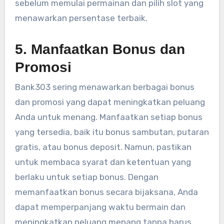
sebelum memulai permainan dan pilih slot yang
menawarkan persentase terbaik.
5.
Manfaatkan Bonus dan
Promosi
Bank303 sering menawarkan berbagai bonus
dan promosi yang dapat meningkatkan peluang
Anda untuk menang. Manfaatkan setiap bonus
yang tersedia, baik itu bonus sambutan, putaran
gratis, atau bonus deposit. Namun, pastikan
untuk membaca syarat dan ketentuan yang
berlaku untuk setiap bonus. Dengan
memanfaatkan bonus secara bijaksana, Anda
dapat memperpanjang waktu bermain dan
meningkatkan peluang menang tanpa harus