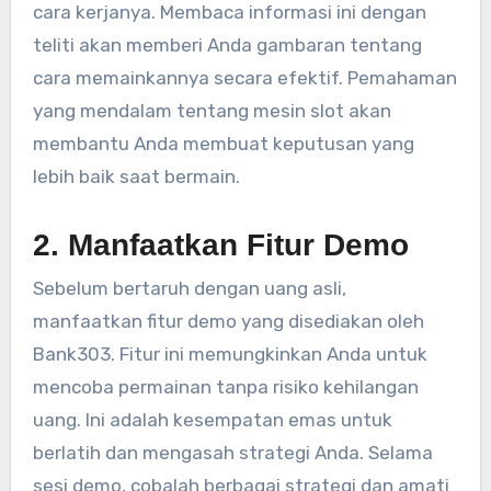
cara kerjanya. Membaca informasi ini dengan
teliti akan memberi Anda gambaran tentang
cara memainkannya secara efektif. Pemahaman
yang mendalam tentang mesin slot akan
membantu Anda membuat keputusan yang
lebih baik saat bermain.
2.
Manfaatkan Fitur Demo
Sebelum bertaruh dengan uang asli,
manfaatkan fitur demo yang disediakan oleh
Bank303. Fitur ini memungkinkan Anda untuk
mencoba permainan tanpa risiko kehilangan
uang. Ini adalah kesempatan emas untuk
berlatih dan mengasah strategi Anda. Selama
sesi demo, cobalah berbagai strategi dan amati