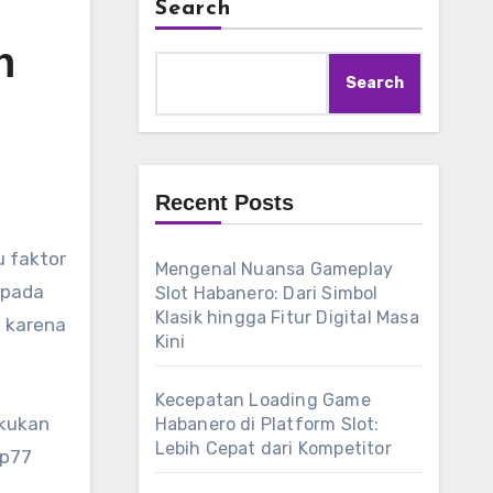
Search
n
Search
Recent Posts
u faktor
Mengenal Nuansa Gameplay
 pada
Slot Habanero: Dari Simbol
Klasik hingga Fitur Digital Masa
 karena
Kini
Kecepatan Loading Game
akukan
Habanero di Platform Slot:
Lebih Cepat dari Kompetitor
jp77