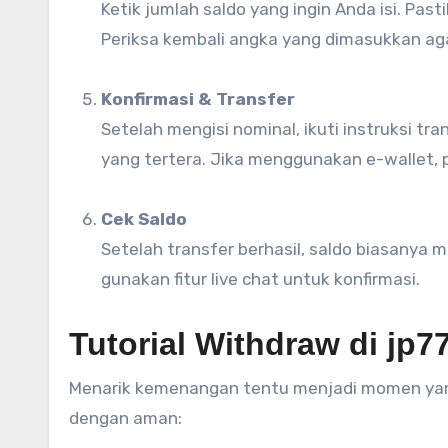
Ketik jumlah saldo yang ingin Anda isi. Pa
Periksa kembali angka yang dimasukkan agar
Konfirmasi & Transfer
Setelah mengisi nominal, ikuti instruksi tr
yang tertera. Jika menggunakan e-wallet, 
Cek Saldo
Setelah transfer berhasil, saldo biasanya 
gunakan fitur live chat untuk konfirmasi.
Tutorial Withdraw di jp7
Menarik kemenangan tentu menjadi momen yang 
dengan aman: