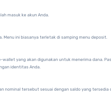
alah masuk ke akun Anda.
. Menu ini biasanya terletak di samping menu deposit.
-wallet yang akan digunakan untuk menerima dana. Pas
ngan identitas Anda.
ikan nominal tersebut sesuai dengan saldo yang tersedia