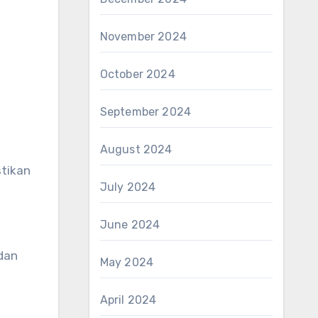
November 2024
October 2024
September 2024
August 2024
tikan
July 2024
June 2024
 dan
May 2024
April 2024