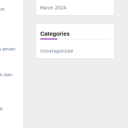
March 2024
lam
Categories
n aman:
Uncategorized
an dan
ah