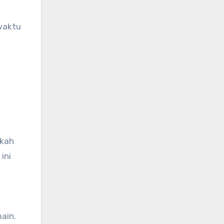
-waktu
gkah
ini
ain.