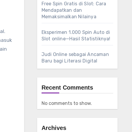
Free Spin Gratis di Slot: Cara
Mendapatkan dan
Memaksimalkan Nilainya
al.
Eksperimen 1.000 Spin Auto di
Slot online—Hasil Statistiknya!
masuk
ain
Judi Online sebagai Ancaman
Baru bagi Literasi Digital
Recent Comments
No comments to show.
Archives