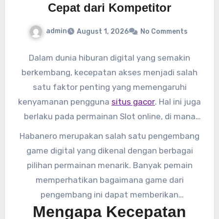
Cepat dari Kompetitor
admin
August 1, 2026
No Comments
Dalam dunia hiburan digital yang semakin
berkembang, kecepatan akses menjadi salah
satu faktor penting yang memengaruhi
kenyamanan pengguna
situs gacor
. Hal ini juga
berlaku pada permainan Slot online, di mana
pemain mengharapkan pengalaman yang
Habanero merupakan salah satu pengembang
lancar tanpa gangguan ketika membuka game
game digital yang dikenal dengan berbagai
favorit mereka. Selain desain visual dan fitur
pilihan permainan menarik. Banyak pemain
menarik, performa teknis seperti kecepatan
memperhatikan bagaimana game dari
loading menjadi bagian yang tidak bisa
pengembang ini dapat memberikan
diabaikan.
Mengapa Kecepatan
pengalaman yang responsif ketika dimainkan