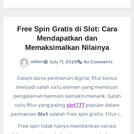
Free Spin Gratis di Slot: Cara
Mendapatkan dan
Memaksimalkan Nilainya
admin
July 11, 2026
No Comments
Dalam dunia permainan digital, fitur bonus
menjadi salah satu elemen yang membuat
pengalaman bermain semakin menarik. Salah
satu fitur yang paling
slot777
populer dalam
permainan
Slot
adalah free spin gratis. Fitur ini
memberikan kesempatan kepada pemain
Free spin tidak hanya memberikan variasi
untuk memutar gulungan tanpa menggunakan