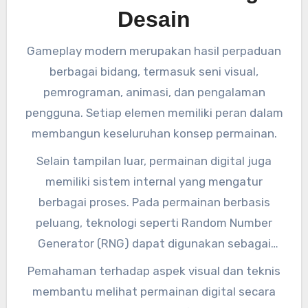
Desain
Gameplay modern merupakan hasil perpaduan
berbagai bidang, termasuk seni visual,
pemrograman, animasi, dan pengalaman
pengguna. Setiap elemen memiliki peran dalam
membangun keseluruhan konsep permainan.
Selain tampilan luar, permainan digital juga
memiliki sistem internal yang mengatur
berbagai proses. Pada permainan berbasis
peluang, teknologi seperti Random Number
Generator (RNG) dapat digunakan sebagai
bagian dari mekanisme perangkat lunak.
Pemahaman terhadap aspek visual dan teknis
membantu melihat permainan digital secara