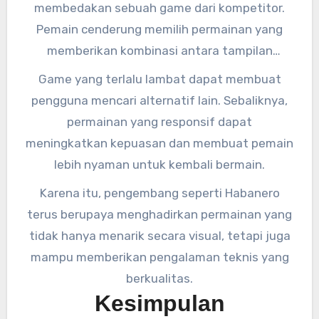
membedakan sebuah game dari kompetitor.
Pemain cenderung memilih permainan yang
memberikan kombinasi antara tampilan
menarik dan performa yang baik.
Game yang terlalu lambat dapat membuat
pengguna mencari alternatif lain. Sebaliknya,
permainan yang responsif dapat
meningkatkan kepuasan dan membuat pemain
lebih nyaman untuk kembali bermain.
Karena itu, pengembang seperti Habanero
terus berupaya menghadirkan permainan yang
tidak hanya menarik secara visual, tetapi juga
mampu memberikan pengalaman teknis yang
berkualitas.
Kesimpulan