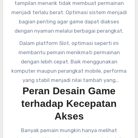
tetap dapat berjalan dengan baik.
tampilan menarik tidak membuat permainan
menjadi terlalu berat. Optimasi sistem menjadi
bagian penting agar game dapat diakses
dengan nyaman melalui berbagai perangkat.
Dalam platform Slot, optimasi seperti ini
membantu pemain menikmati permainan
dengan lebih cepat. Baik menggunakan
komputer maupun perangkat mobile, performa
yang stabil menjadi nilai tambah yang
Peran Desain Game
membuat pengalaman lebih menyenangkan.
terhadap Kecepatan
Akses
Banyak pemain mungkin hanya melihat