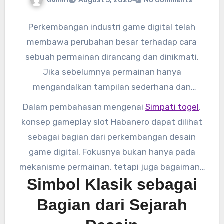
August 5, 2026
No Comments
Perkembangan industri game digital telah
membawa perubahan besar terhadap cara
sebuah permainan dirancang dan dinikmati.
Jika sebelumnya permainan hanya
mengandalkan tampilan sederhana dan
mekanisme dasar, kini pengembang
Dalam pembahasan mengenai
Simpati togel
,
memperhatikan berbagai aspek seperti desain
konsep gameplay slot Habanero dapat dilihat
visual, animasi, pengalaman pengguna, serta
sebagai bagian dari perkembangan desain
teknologi yang mendukung performa
game digital. Fokusnya bukan hanya pada
permainan.
mekanisme permainan, tetapi juga bagaimana
Simbol Klasik sebagai
simbol klasik, tema kreatif, dan fitur digital
modern digabungkan untuk menciptakan
Bagian dari Sejarah
pengalaman visual yang lebih menarik.