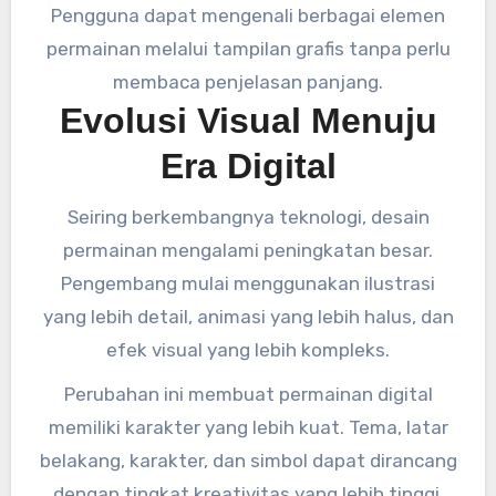
Pengguna dapat mengenali berbagai elemen
permainan melalui tampilan grafis tanpa perlu
membaca penjelasan panjang.
Evolusi Visual Menuju
Era Digital
Seiring berkembangnya teknologi, desain
permainan mengalami peningkatan besar.
Pengembang mulai menggunakan ilustrasi
yang lebih detail, animasi yang lebih halus, dan
efek visual yang lebih kompleks.
Perubahan ini membuat permainan digital
memiliki karakter yang lebih kuat. Tema, latar
belakang, karakter, dan simbol dapat dirancang
dengan tingkat kreativitas yang lebih tinggi.