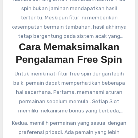
sesi free spin memiliki karakteristik yang
spin bukan jaminan mendapatkan hasil
berbeda.
tertentu. Meskipun fitur ini memberikan
kesempatan bermain tambahan, hasil akhirnya
tetap bergantung pada sistem acak yang
Cara Memaksimalkan
digunakan dalam permainan.
Pengalaman Free Spin
Untuk menikmati fitur free spin dengan lebih
baik, pemain dapat memperhatikan beberapa
hal sederhana. Pertama, memahami aturan
permainan sebelum memulai. Setiap Slot
memiliki mekanisme bonus yang berbeda,
sehingga mengetahui cara kerja fitur akan
Kedua, memilih permainan yang sesuai dengan
membantu pemain memahami apa yang
preferensi pribadi. Ada pemain yang lebih