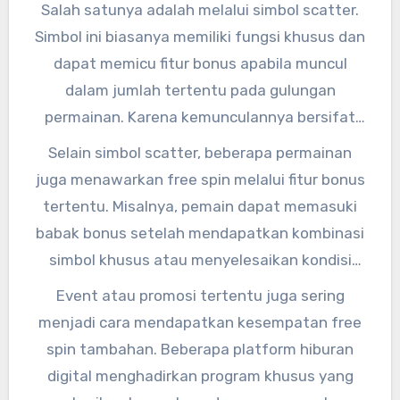
Salah satunya adalah melalui simbol scatter.
Simbol ini biasanya memiliki fungsi khusus dan
dapat memicu fitur bonus apabila muncul
dalam jumlah tertentu pada gulungan
permainan. Karena kemunculannya bersifat
acak, pemain tidak dapat menentukan kapan
Selain simbol scatter, beberapa permainan
fitur tersebut akan aktif.
juga menawarkan free spin melalui fitur bonus
tertentu. Misalnya, pemain dapat memasuki
babak bonus setelah mendapatkan kombinasi
simbol khusus atau menyelesaikan kondisi
tertentu dalam permainan.
Event atau promosi tertentu juga sering
menjadi cara mendapatkan kesempatan free
spin tambahan. Beberapa platform hiburan
digital menghadirkan program khusus yang