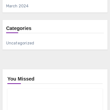
March 2024
Categories
Uncategorized
You Missed