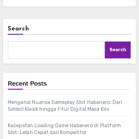
Search
Search
Recent Posts
Mengenal Nuansa Gameplay Slot Habanero: Dari
Simbol Klasik hingga Fitur Digital Masa Kini
Kecepatan Loading Game Habanero di Platform
Slot: Lebih Cepat dari Kompetitor