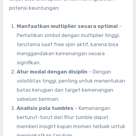
potensi keuntungan:
Manfaatkan multiplier secara optimal
–
Perhatikan simbol dengan multiplier tinggi,
terutama saat free spin aktif, karena bisa
menggandakan kemenangan secara
signifikan.
Atur modal dengan disiplin
– Dengan
volatilitas tinggi, penting untuk menentukan
batas kerugian dan target kemenangan
sebelum bermain.
Analisis pola tumbles
– Kemenangan
berturut-turut dari fitur tumble dapat
memberi insight kapan momen terbaik untuk
meningkatkan taruhan.