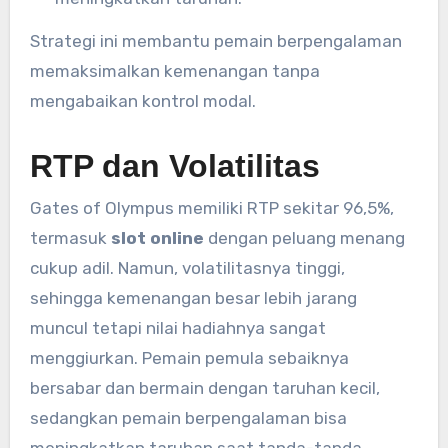
Strategi ini membantu pemain berpengalaman
memaksimalkan kemenangan tanpa
mengabaikan kontrol modal.
RTP dan Volatilitas
Gates of Olympus memiliki RTP sekitar 96,5%,
termasuk
slot online
dengan peluang menang
cukup adil. Namun, volatilitasnya tinggi,
sehingga kemenangan besar lebih jarang
muncul tetapi nilai hadiahnya sangat
menggiurkan. Pemain pemula sebaiknya
bersabar dan bermain dengan taruhan kecil,
sedangkan pemain berpengalaman bisa