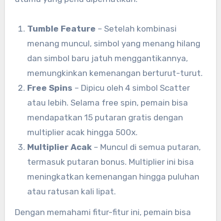
Tumble Feature
– Setelah kombinasi
menang muncul, simbol yang menang hilang
dan simbol baru jatuh menggantikannya,
memungkinkan kemenangan berturut-turut.
Free Spins
– Dipicu oleh 4 simbol Scatter
atau lebih. Selama free spin, pemain bisa
mendapatkan 15 putaran gratis dengan
multiplier acak hingga 500x.
Multiplier Acak
– Muncul di semua putaran,
termasuk putaran bonus. Multiplier ini bisa
meningkatkan kemenangan hingga puluhan
atau ratusan kali lipat.
Dengan memahami fitur-fitur ini, pemain bisa