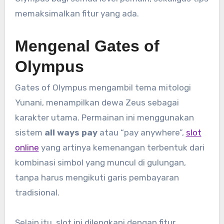
memaksimalkan fitur yang ada.
Mengenal Gates of
Olympus
Gates of Olympus mengambil tema mitologi
Yunani, menampilkan dewa Zeus sebagai
karakter utama. Permainan ini menggunakan
sistem
all ways pay
atau “pay anywhere”,
slot
online
yang artinya kemenangan terbentuk dari
kombinasi simbol yang muncul di gulungan,
tanpa harus mengikuti garis pembayaran
tradisional.
Selain itu, slot ini dilengkapi dengan fitur