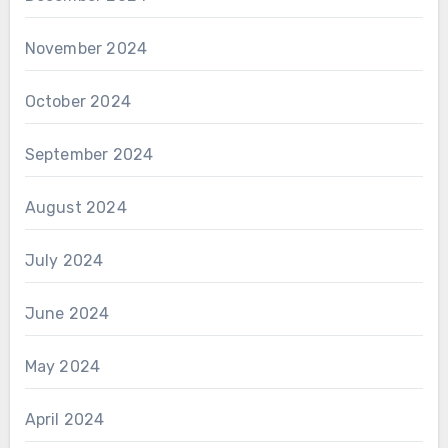
November 2024
October 2024
September 2024
August 2024
July 2024
June 2024
May 2024
April 2024