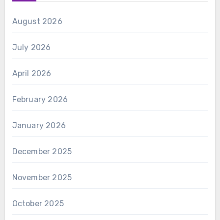
August 2026
July 2026
April 2026
February 2026
January 2026
December 2025
November 2025
October 2025