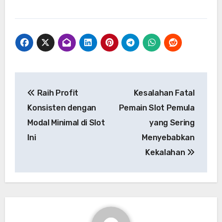
Post
Raih Profit
Kesalahan Fatal
navigation
Konsisten dengan
Pemain Slot Pemula
Modal Minimal di Slot
yang Sering
Ini
Menyebabkan
Kekalahan