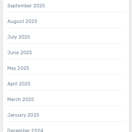
September 2025
August 2025
July 2025
June 2025
May 2025
April 2025
March 2025
January 2025
December 2024