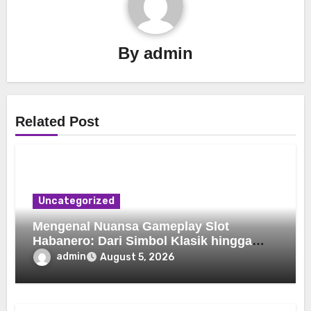
By
admin
Related Post
Uncategorized
Mengenal Nuansa Gameplay Slot
Habanero: Dari Simbol Klasik hingga
Fitur Digital Masa Kini
admin
August 5, 2026