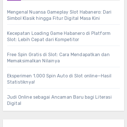
Mengenal Nuansa Gameplay Slot Habanero: Dari
Simbol Klasik hingga Fitur Digital Masa Kini
Kecepatan Loading Game Habanero di Platform
Slot: Lebih Cepat dari Kompetitor
Free Spin Gratis di Slot: Cara Mendapatkan dan
Memaksimalkan Nilainya
Eksperimen 1.000 Spin Auto di Slot online—Hasil
Statistiknya!
Judi Online sebagai Ancaman Baru bagi Literasi
Digital