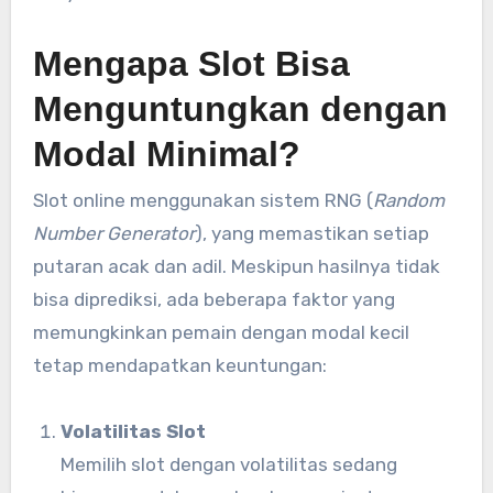
Mengapa Slot Bisa
Menguntungkan dengan
Modal Minimal?
Slot online menggunakan sistem RNG (
Random
Number Generator
), yang memastikan setiap
putaran acak dan adil. Meskipun hasilnya tidak
bisa diprediksi, ada beberapa faktor yang
memungkinkan pemain dengan modal kecil
tetap mendapatkan keuntungan:
Volatilitas Slot
Memilih slot dengan volatilitas sedang