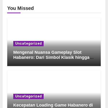
You Missed
Uncategorized
Mengenal Nuansa Gameplay Slot
Habanero: Dari Simbol Klasik hingga
Fitur Digital Masa Kini
Uncategorized
Kecepatan Loading Game Habanero di