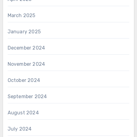
March 2025
January 2025
December 2024
November 2024
October 2024
September 2024
August 2024
July 2024