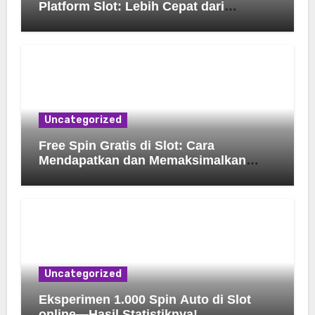
Platform Slot: Lebih Cepat dari
Kompetitor
Uncategorized
Free Spin Gratis di Slot: Cara
Mendapatkan dan Memaksimalkan
Nilainya
Uncategorized
Eksperimen 1.000 Spin Auto di Slot
online—Hasil Statistiknya!