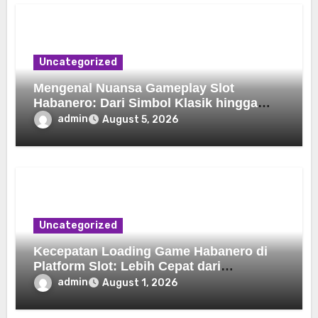
Uncategorized
Mengenal Nuansa Gameplay Slot
Habanero: Dari Simbol Klasik hingga
Fitur Digital Masa Kini
admin
August 5, 2026
Uncategorized
Kecepatan Loading Game Habanero di
Platform Slot: Lebih Cepat dari
Kompetitor
admin
August 1, 2026