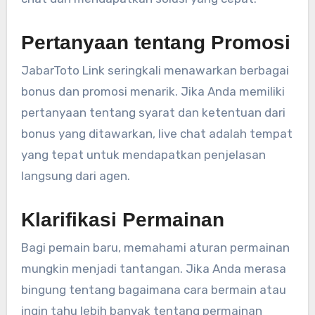
Pertanyaan tentang Promosi
JabarToto Link seringkali menawarkan berbagai
bonus dan promosi menarik. Jika Anda memiliki
pertanyaan tentang syarat dan ketentuan dari
bonus yang ditawarkan, live chat adalah tempat
yang tepat untuk mendapatkan penjelasan
langsung dari agen.
Klarifikasi Permainan
Bagi pemain baru, memahami aturan permainan
mungkin menjadi tantangan. Jika Anda merasa
bingung tentang bagaimana cara bermain atau
ingin tahu lebih banyak tentang permainan