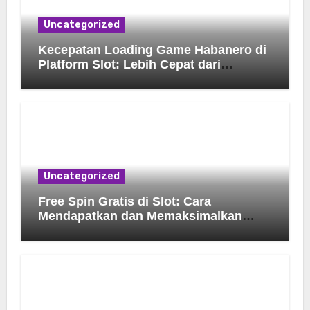
Uncategorized
Kecepatan Loading Game Habanero di
Platform Slot: Lebih Cepat dari
Kompetitor
Uncategorized
Free Spin Gratis di Slot: Cara
Mendapatkan dan Memaksimalkan
Nilainya