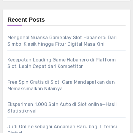
Recent Posts
Mengenal Nuansa Gameplay Slot Habanero: Dari
Simbol Klasik hingga Fitur Digital Masa Kini
Kecepatan Loading Game Habanero di Platform
Slot: Lebih Cepat dari Kompetitor
Free Spin Gratis di Slot: Cara Mendapatkan dan
Memaksimalkan Nilainya
Eksperimen 1.000 Spin Auto di Slot online—Hasil
Statistiknya!
Judi Online sebagai Ancaman Baru bagi Literasi