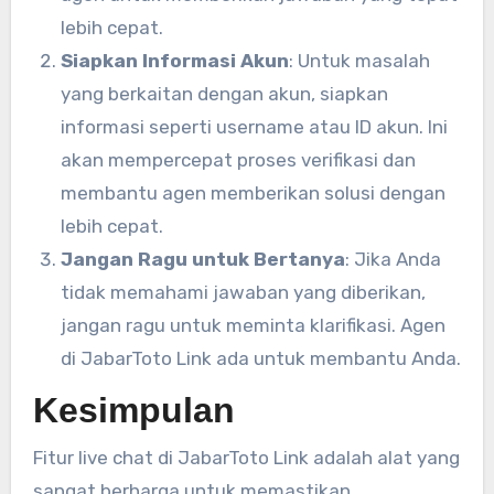
lebih cepat.
Siapkan Informasi Akun
: Untuk masalah
yang berkaitan dengan akun, siapkan
informasi seperti username atau ID akun. Ini
akan mempercepat proses verifikasi dan
membantu agen memberikan solusi dengan
lebih cepat.
Jangan Ragu untuk Bertanya
: Jika Anda
tidak memahami jawaban yang diberikan,
jangan ragu untuk meminta klarifikasi. Agen
di JabarToto Link ada untuk membantu Anda.
Kesimpulan
Fitur live chat di JabarToto Link adalah alat yang
sangat berharga untuk memastikan