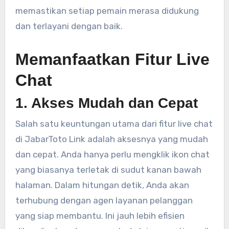
memastikan setiap pemain merasa didukung
dan terlayani dengan baik.
Memanfaatkan Fitur Live
Chat
1. Akses Mudah dan Cepat
Salah satu keuntungan utama dari fitur live chat
di JabarToto Link adalah aksesnya yang mudah
dan cepat. Anda hanya perlu mengklik ikon chat
yang biasanya terletak di sudut kanan bawah
halaman. Dalam hitungan detik, Anda akan
terhubung dengan agen layanan pelanggan
yang siap membantu. Ini jauh lebih efisien