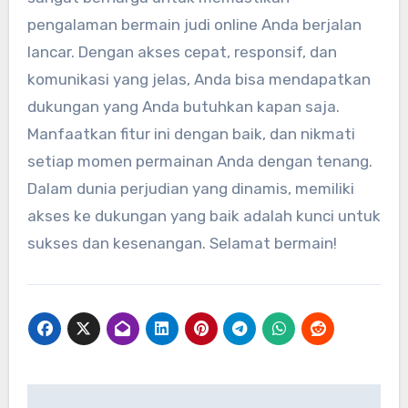
pengalaman bermain judi online Anda berjalan
lancar. Dengan akses cepat, responsif, dan
komunikasi yang jelas, Anda bisa mendapatkan
dukungan yang Anda butuhkan kapan saja.
Manfaatkan fitur ini dengan baik, dan nikmati
setiap momen permainan Anda dengan tenang.
Dalam dunia perjudian yang dinamis, memiliki
akses ke dukungan yang baik adalah kunci untuk
sukses dan kesenangan. Selamat bermain!
Post