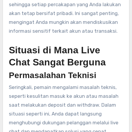
sehingga setiap percakapan yang Anda lakukan
akan tetap bersifat pribadi. Ini sangat penting,
mengingat Anda mungkin akan mendiskusikan
informasi sensitif terkait akun atau transaksi.
Situasi di Mana Live
Chat Sangat Berguna
Permasalahan Teknisi
Seringkali, pemain mengalami masalah teknis,
seperti kesulitan masuk ke akun atau masalah
saat melakukan deposit dan withdraw. Dalam
situasi seperti ini, Anda dapat langsung
menghubungi dukungan pelanggan melalui live
chat dan mendapatkan solusi yang cepat.