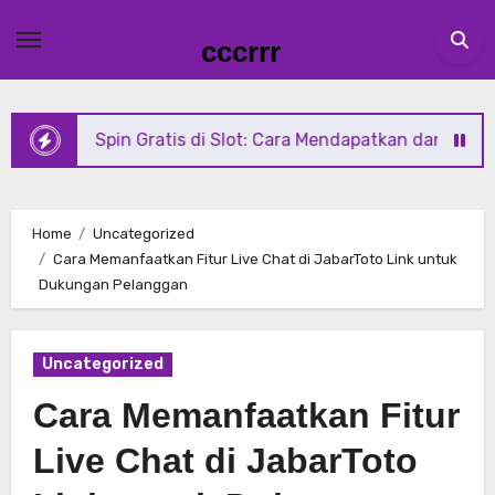
Skip
to
cccrrr
content
ree Spin Gratis di Slot: Cara Mendapatkan dan Memaksimalk
Home
Uncategorized
Cara Memanfaatkan Fitur Live Chat di JabarToto Link untuk
Dukungan Pelanggan
Uncategorized
Cara Memanfaatkan Fitur
Live Chat di JabarToto