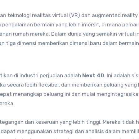
n teknologi realitas virtual (VR) dan augmented reality
 pengalaman bermain yang lebih imersif, di mana pemai
nan rumah mereka. Dalam dunia yang semakin virtual in
n tiga dimensi memberikan dimensi baru dalam bermain
ikan di industri perjudian adalah
Next 4D
. Ini adalah s
 secara lebih fleksibel, dan memberikan peluang yang 
epat menangkap peluang ini dan mulai mengintegrasika
ereka.
egangan dan keseruan yang lebih tinggi. Mereka tidak 
dapat menggunakan strategi dan analisis dalam memili