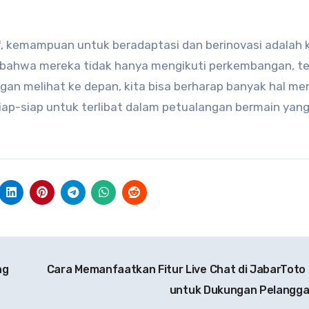
f, kemampuan untuk beradaptasi dan berinovasi adalah 
bahwa mereka tidak hanya mengikuti perkembangan, te
gan melihat ke depan, kita bisa berharap banyak hal me
ap-siap untuk terlibat dalam petualangan bermain yang
ng
Cara Memanfaatkan Fitur Live Chat di JabarToto 
untuk Dukungan Pelangg