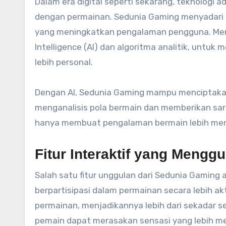
Dalam era digital seperti sekarang, teknologi 
dengan permainan. Sedunia Gaming menyadari h
yang meningkatkan pengalaman pengguna. Mereka
Intelligence (AI) dan algoritma analitik, unt
lebih personal.
Dengan AI, Sedunia Gaming mampu menciptakan 
menganalisis pola bermain dan memberikan sar
hanya membuat pengalaman bermain lebih mena
Fitur Interaktif yang Mengg
Salah satu fitur unggulan dari Sedunia Gamin
berpartisipasi dalam permainan secara lebih ak
permainan, menjadikannya lebih dari sekadar 
pemain dapat merasakan sensasi yang lebih me