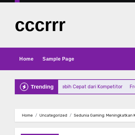
Skip
to
cccrrr
content
Home
Sample Page
Trending
di Platform Slot: Lebih Cepat dari Kompetitor
Free Spin
Home
Uncategorized
Sedunia Gaming: Meningkatkan Ke