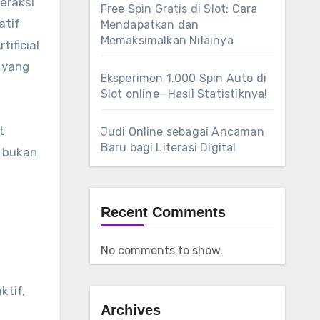
eraksi
Free Spin Gratis di Slot: Cara
atif
Mendapatkan dan
Memaksimalkan Nilainya
ificial
 yang
Eksperimen 1.000 Spin Auto di
Slot online—Hasil Statistiknya!
t
Judi Online sebagai Ancaman
Baru bagi Literasi Digital
i bukan
Recent Comments
No comments to show.
ktif,
Archives