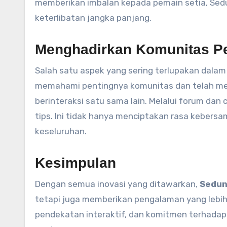
memberikan imbalan kepada pemain setia, Se
keterlibatan jangka panjang.
Menghadirkan Komunitas P
Salah satu aspek yang sering terlupakan dalam
memahami pentingnya komunitas dan telah me
berinteraksi satu sama lain. Melalui forum dan
tips. Ini tidak hanya menciptakan rasa keber
keseluruhan.
Kesimpulan
Dengan semua inovasi yang ditawarkan,
Sedun
tetapi juga memberikan pengalaman yang lebih 
pendekatan interaktif, dan komitmen terhada