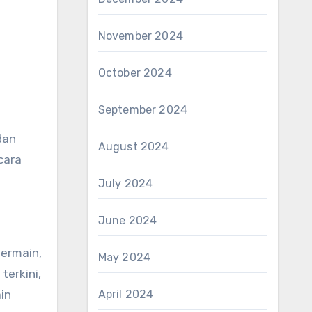
November 2024
October 2024
September 2024
dan
August 2024
cara
July 2024
June 2024
ermain,
May 2024
terkini,
in
April 2024