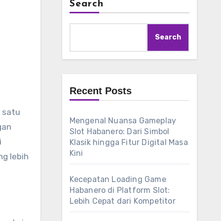
Search
Search
Recent Posts
 satu
Mengenal Nuansa Gameplay
gan
Slot Habanero: Dari Simbol
i
Klasik hingga Fitur Digital Masa
Kini
g lebih
Kecepatan Loading Game
Habanero di Platform Slot:
Lebih Cepat dari Kompetitor