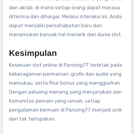
dan akrab, di mana setiap orang dapat merasa
diterima dan dihargai. Melalui interaksi ini, Anda
dapat menjalin persahabatan baru dan
menemukan banyak hal menarik dari dunia slot.
Kesimpulan
Keseruan slot online di Pancing77 terletak pada
keberagaman permainan, grafis dan audio yang
memukau, serta fitur bonus yang menggiurkan.
Dengan peluang menang yang menjanjikan dan
komunitas pemain yang ramah, setiap
pengalaman bermain di Pancing77 menjadi unik
dan tak terlupakan.