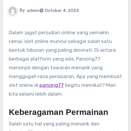
By
admin
October 4, 2024
Dalam jagat perjudian online yang semakin
ramai, slot online muncul sebagai salah satu
bentuk hiburan yang paling diminati. Di antara
berbagai platform yang ada, Pancing77
menonjol dengan tawaran menarik yang
menggugah rasa penasaran. Apa yang membuat
slot online di
pancing77
begitu memikat? Mari
kita selami lebih dalam.
Keberagaman Permainan
Salah satu hal yang paling menarik dari