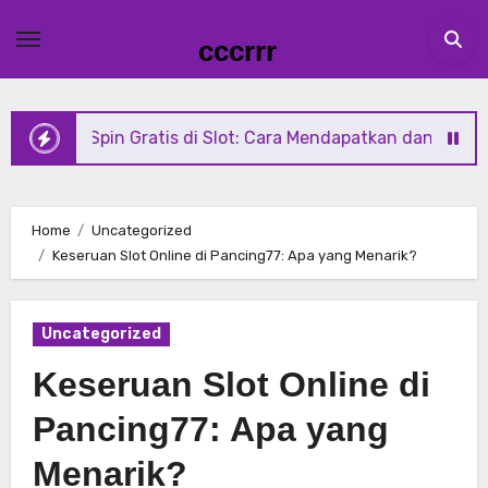
Skip
to
cccrrr
content
ree Spin Gratis di Slot: Cara Mendapatkan dan Memaksimalk
Home
Uncategorized
Keseruan Slot Online di Pancing77: Apa yang Menarik?
Uncategorized
Keseruan Slot Online di
Pancing77: Apa yang
Menarik?