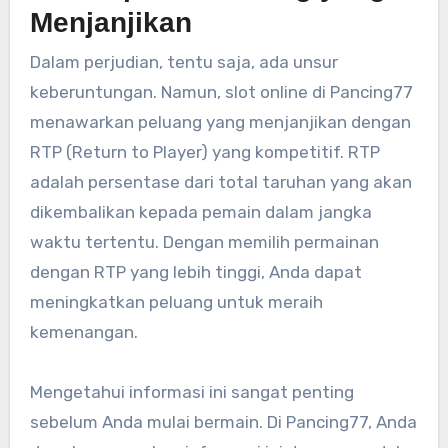
Menjanjikan
Dalam perjudian, tentu saja, ada unsur
keberuntungan. Namun, slot online di Pancing77
menawarkan peluang yang menjanjikan dengan
RTP (Return to Player) yang kompetitif. RTP
adalah persentase dari total taruhan yang akan
dikembalikan kepada pemain dalam jangka
waktu tertentu. Dengan memilih permainan
dengan RTP yang lebih tinggi, Anda dapat
meningkatkan peluang untuk meraih
kemenangan.
Mengetahui informasi ini sangat penting
sebelum Anda mulai bermain. Di Pancing77, Anda