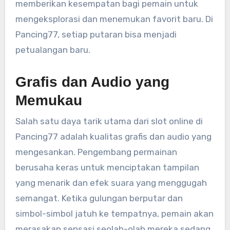
memberikan kesempatan bagi pemain untuk
mengeksplorasi dan menemukan favorit baru. Di
Pancing77, setiap putaran bisa menjadi
petualangan baru.
Grafis dan Audio yang
Memukau
Salah satu daya tarik utama dari slot online di
Pancing77 adalah kualitas grafis dan audio yang
mengesankan. Pengembang permainan
berusaha keras untuk menciptakan tampilan
yang menarik dan efek suara yang menggugah
semangat. Ketika gulungan berputar dan
simbol-simbol jatuh ke tempatnya, pemain akan
merasakan sensasi seolah-olah mereka sedang