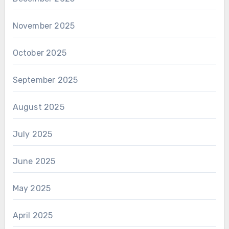
November 2025
October 2025
September 2025
August 2025
July 2025
June 2025
May 2025
April 2025