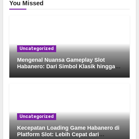
You Missed
Uncategorized
Mengenal Nuansa Gameplay Slot
Habanero: Dari Simbol Klasik hingga
Fitur Digital Masa Kini
Uncategorized
Kecepatan Loading Game Habanero di
Platform Slot: Lebih Cepat dari