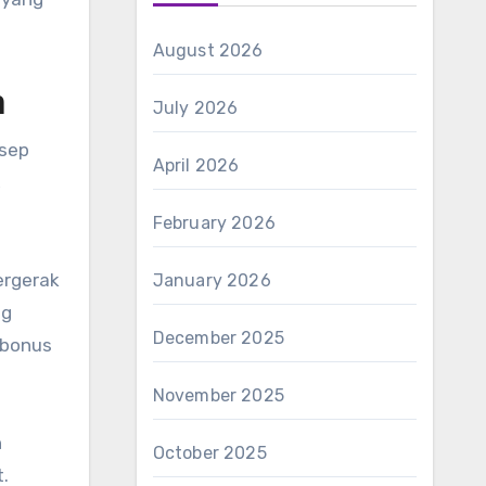
August 2026
n
July 2026
nsep
April 2026
,
February 2026
bergerak
January 2026
ng
December 2025
n bonus
November 2025
n
October 2025
.