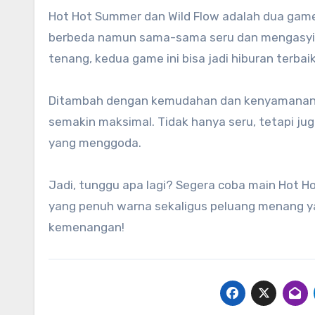
Hot Hot Summer dan Wild Flow adalah dua gam
berbeda namun sama-sama seru dan mengasyikk
tenang, kedua game ini bisa jadi hiburan terba
Ditambah dengan kemudahan dan kenyamanan be
semakin maksimal. Tidak hanya seru, tetapi ju
yang menggoda.
Jadi, tunggu apa lagi? Segera coba main Hot Ho
yang penuh warna sekaligus peluang menang ya
kemenangan!