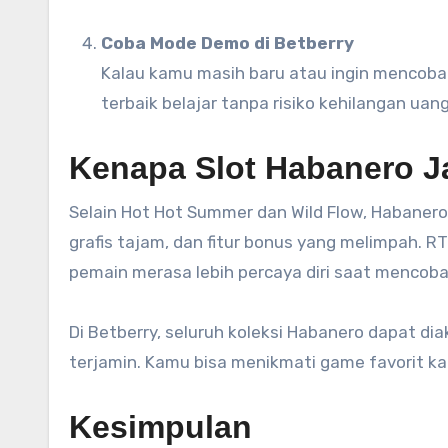
Coba Mode Demo di Betberry
Kalau kamu masih baru atau ingin mencoba 
terbaik belajar tanpa risiko kehilangan uang
Kenapa Slot Habanero Ja
Selain Hot Hot Summer dan Wild Flow, Habaner
grafis tajam, dan fitur bonus yang melimpah. 
pemain merasa lebih percaya diri saat mencob
Di Betberry, seluruh koleksi Habanero dapat 
terjamin. Kamu bisa menikmati game favorit ka
Kesimpulan