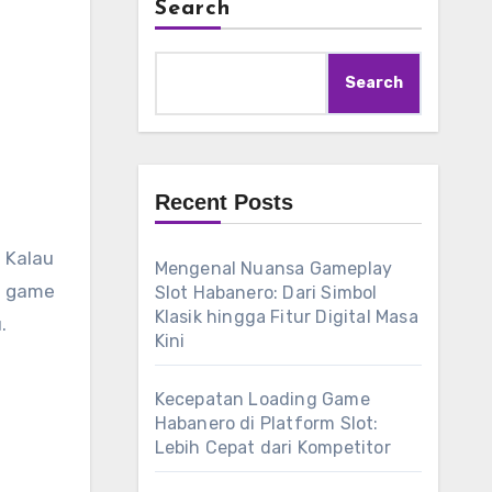
Search
Search
Recent Posts
Mengenal Nuansa Gameplay
a game
Slot Habanero: Dari Simbol
Klasik hingga Fitur Digital Masa
.
Kini
Kecepatan Loading Game
Habanero di Platform Slot:
Lebih Cepat dari Kompetitor