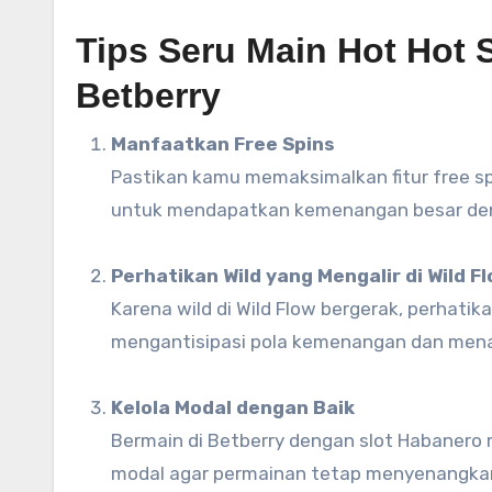
Tips Seru Main Hot Hot 
Betberry
Manfaatkan Free Spins
Pastikan kamu memaksimalkan fitur free sp
untuk mendapatkan kemenangan besar den
Perhatikan Wild yang Mengalir di Wild F
Karena wild di Wild Flow bergerak, perhati
mengantisipasi pola kemenangan dan men
Kelola Modal dengan Baik
Bermain di Betberry dengan slot Habanero
modal agar permainan tetap menyenangkan 