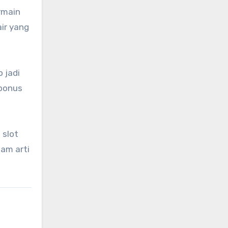
rmain
ir yang
 jadi
 bonus
 slot
am arti