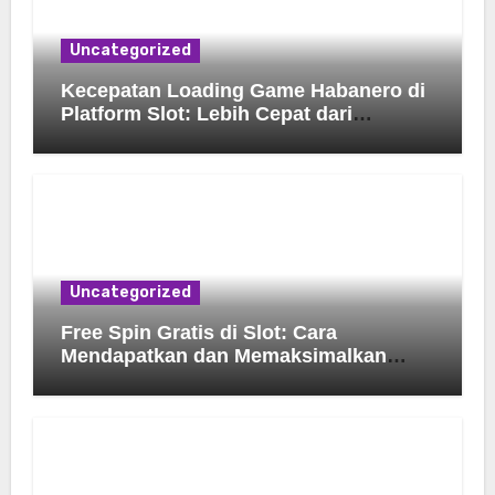
Uncategorized
Kecepatan Loading Game Habanero di
Platform Slot: Lebih Cepat dari
Kompetitor
Uncategorized
Free Spin Gratis di Slot: Cara
Mendapatkan dan Memaksimalkan
Nilainya