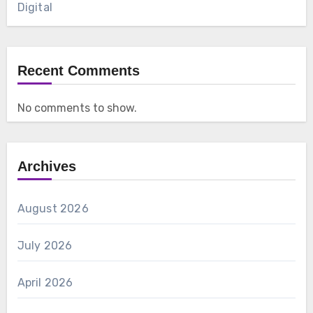
Digital
Recent Comments
No comments to show.
Archives
August 2026
July 2026
April 2026