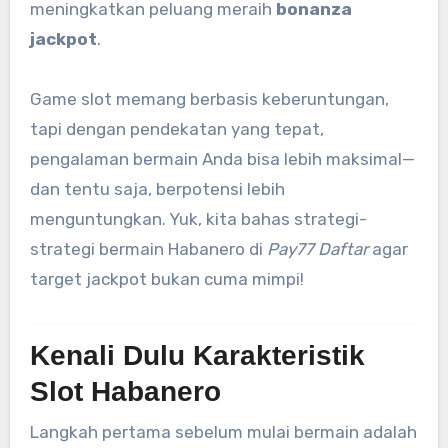
meningkatkan peluang meraih
bonanza
jackpot
.
Game slot memang berbasis keberuntungan,
tapi dengan pendekatan yang tepat,
pengalaman bermain Anda bisa lebih maksimal—
dan tentu saja, berpotensi lebih
menguntungkan. Yuk, kita bahas strategi-
strategi bermain Habanero di
Pay77 Daftar
agar
target jackpot bukan cuma mimpi!
Kenali Dulu Karakteristik
Slot Habanero
Langkah pertama sebelum mulai bermain adalah