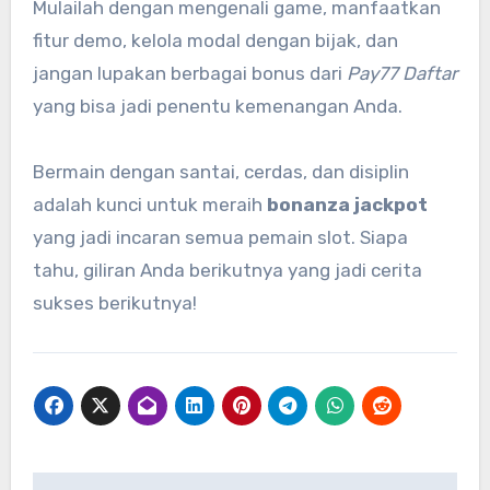
Mulailah dengan mengenali game, manfaatkan
fitur demo, kelola modal dengan bijak, dan
jangan lupakan berbagai bonus dari
Pay77 Daftar
yang bisa jadi penentu kemenangan Anda.
Bermain dengan santai, cerdas, dan disiplin
adalah kunci untuk meraih
bonanza jackpot
yang jadi incaran semua pemain slot. Siapa
tahu, giliran Anda berikutnya yang jadi cerita
sukses berikutnya!