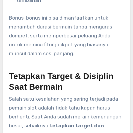
tambahan
Bonus-bonus ini bisa dimanfaatkan untuk
menambah durasi bermain tanpa menguras
dompet, serta memperbesar peluang Anda
untuk memicu fitur jackpot yang biasanya
muncul dalam sesi panjang.
Tetapkan Target & Disiplin
Saat Bermain
Salah satu kesalahan yang sering terjadi pada
pemain slot adalah tidak tahu kapan harus
berhenti. Saat Anda sudah meraih kemenangan
besar, sebaiknya
tetapkan target dan