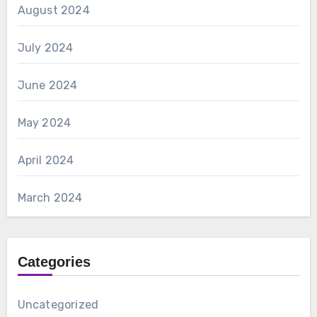
August 2024
July 2024
June 2024
May 2024
April 2024
March 2024
Categories
Uncategorized