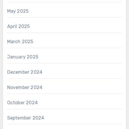
May 2025
April 2025
March 2025
January 2025
December 2024
November 2024
October 2024
September 2024