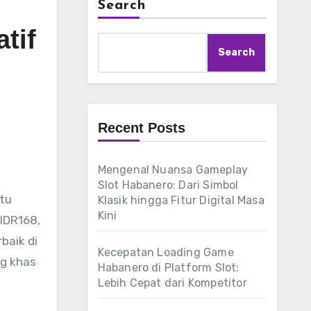
Search
tif
Search
Recent Posts
Mengenal Nuansa Gameplay
Slot Habanero: Dari Simbol
atu
Klasik hingga Fitur Digital Masa
Kini
 IDR168,
baik di
Kecepatan Loading Game
ng khas
Habanero di Platform Slot:
Lebih Cepat dari Kompetitor