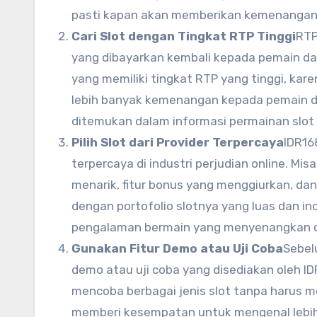
pasti kapan akan memberikan kemenangan
Cari Slot dengan Tingkat RTP Tinggi
RTP
yang dibayarkan kembali kepada pemain dalam
yang memiliki tingkat RTP yang tinggi, ka
lebih banyak kemenangan kepada pemain d
ditemukan dalam informasi permainan slot 
Pilih Slot dari Provider Terpercaya
IDR168
terpercaya di industri perjudian online. Mis
menarik, fitur bonus yang menggiurkan, dan
dengan portofolio slotnya yang luas dan inov
pengalaman bermain yang menyenangkan d
Gunakan Fitur Demo atau Uji Coba
Sebel
demo atau uji coba yang disediakan oleh ID
mencoba berbagai jenis slot tanpa harus mem
memberi kesempatan untuk mengenal lebih 