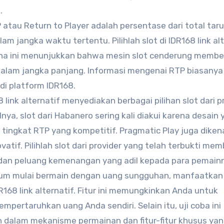
.
 atau Return to Player adalah persentase dari total tar
 jangka waktu tertentu. Pilihlah slot di IDR168 link alt
rena ini menunjukkan bahwa mesin slot cenderung membe
alam jangka panjang. Informasi mengenai RTP biasanya
di platform IDR168.
 link alternatif menyediakan berbagai pilihan slot dari p
alnya, slot dari Habanero sering kali diakui karena desain
 tingkat RTP yang kompetitif. Pragmatic Play juga diken
atif. Pilihlah slot dari provider yang telah terbukti me
an peluang kemenangan yang adil kepada para pemain
um mulai bermain dengan uang sungguhan, manfaatkan 
R168 link alternatif. Fitur ini memungkinkan Anda untuk
pertaruhkan uang Anda sendiri. Selain itu, uji coba ini
dalam mekanisme permainan dan fitur-fitur khusus yan