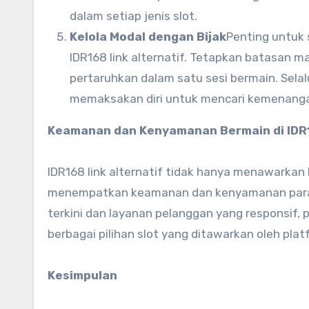
dalam setiap jenis slot.
Kelola Modal dengan Bijak
Penting untuk 
IDR168 link alternatif. Tetapkan batasan
pertaruhkan dalam satu sesi bermain. Sela
memaksakan diri untuk mencari kemenangan 
Keamanan dan Kenyamanan Bermain di IDR1
IDR168 link alternatif tidak hanya menawarkan b
menempatkan keamanan dan kenyamanan para 
terkini dan layanan pelanggan yang responsif
berbagai pilihan slot yang ditawarkan oleh platf
Kesimpulan