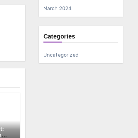
March 2024
Categories
Uncategorized
t:
n