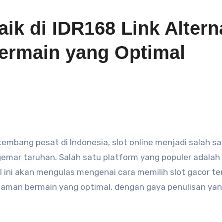
aik di IDR168 Link Alterna
ermain yang Optimal
embang pesat di Indonesia, slot online menjadi salah s
gemar taruhan. Salah satu platform yang populer adalah
el ini akan mengulas mengenai cara memilih slot gacor ter
alaman bermain yang optimal, dengan gaya penulisan ya