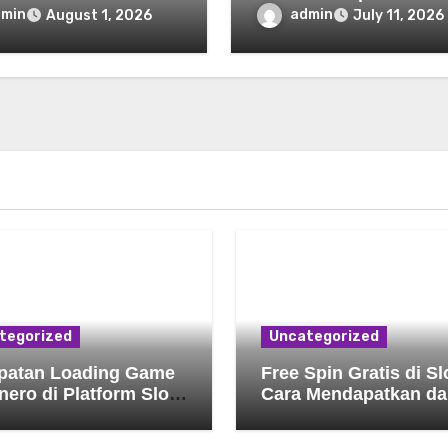
 Cepat dari
Memaksimalkan Nilai
dmin
admin
August 1, 2026
July 11, 2026
titor
tegorized
Uncategorized
patan Loading Game
Free Spin Gratis di Sl
ero di Platform Slot:
Cara Mendapatkan d
 Cepat dari
Memaksimalkan Nilai
etitor