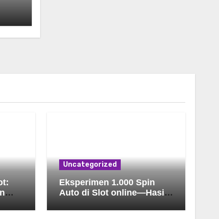
nya
Uncategorized
ot:
Eksperimen 1.000 Spin
an
Auto di Slot online—Hasil
nya
Statistiknya!