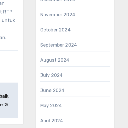
an
at RTP
November 2024
a untuk
October 2024
an.
September 2024
August 2024
July 2024
June 2024
baik
ne
May 2024
April 2024