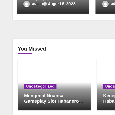
Dari Simbol Klasik hingga
Lebih
admin
a
August 5, 2026
Fitur Digital Masa Kini
Kompe
You Missed
Uncategorized
Unca
Mengenal Nuansa
Kece
Gameplay Slot Habanero:
Haban
Dari Simbol Klasik hingga
Lebih
Fitur Digital Masa Kini
Komp