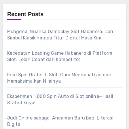
Recent Posts
Mengenal Nuansa Gameplay Slot Habanero: Dari
Simbol Klasik hingga Fitur Digital Masa Kini
Kecepatan Loading Game Habanero di Platform
Slot: Lebih Cepat dari Kompetitor
Free Spin Gratis di Slot: Cara Mendapatkan dan
Memaksimalkan Nilainya
Eksperimen 1.000 Spin Auto di Slot online—Hasil
Statistiknya!
Judi Online sebagai Ancaman Baru bagi Literasi
Digital