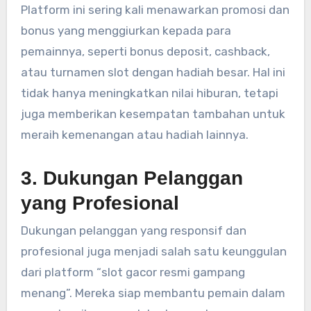
Platform ini sering kali menawarkan promosi dan
bonus yang menggiurkan kepada para
pemainnya, seperti bonus deposit, cashback,
atau turnamen slot dengan hadiah besar. Hal ini
tidak hanya meningkatkan nilai hiburan, tetapi
juga memberikan kesempatan tambahan untuk
meraih kemenangan atau hadiah lainnya.
3. Dukungan Pelanggan
yang Profesional
Dukungan pelanggan yang responsif dan
profesional juga menjadi salah satu keunggulan
dari platform “slot gacor resmi gampang
menang”. Mereka siap membantu pemain dalam