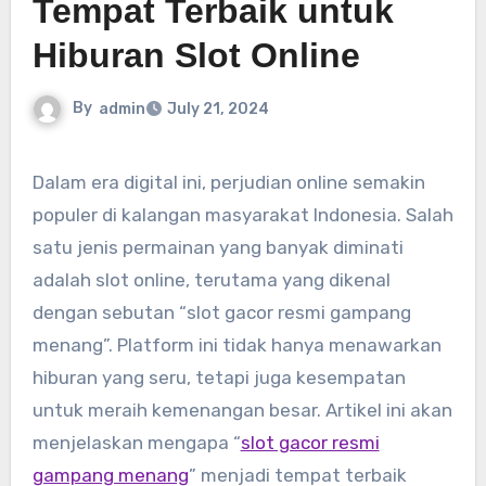
Tempat Terbaik untuk
Hiburan Slot Online
By
admin
July 21, 2024
Dalam era digital ini, perjudian online semakin
populer di kalangan masyarakat Indonesia. Salah
satu jenis permainan yang banyak diminati
adalah slot online, terutama yang dikenal
dengan sebutan “slot gacor resmi gampang
menang”. Platform ini tidak hanya menawarkan
hiburan yang seru, tetapi juga kesempatan
untuk meraih kemenangan besar. Artikel ini akan
menjelaskan mengapa “
slot gacor resmi
gampang menang
” menjadi tempat terbaik