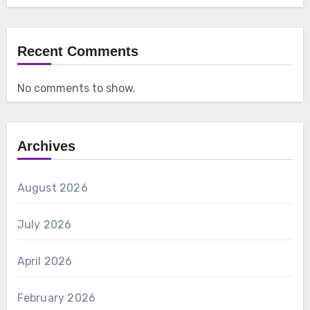
Recent Comments
No comments to show.
Archives
August 2026
July 2026
April 2026
February 2026