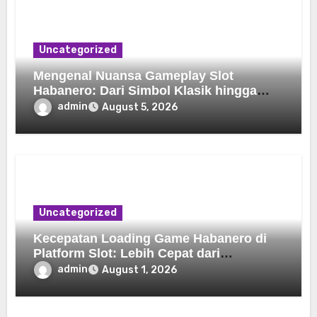
Uncategorized
Mengenal Nuansa Gameplay Slot
Habanero: Dari Simbol Klasik hingga
Fitur Digital Masa Kini
admin
August 5, 2026
Uncategorized
Kecepatan Loading Game Habanero di
Platform Slot: Lebih Cepat dari
Kompetitor
admin
August 1, 2026