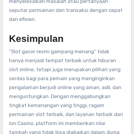
menyelesaikan masalah atau pertanyaan
seputar permainan dan transaksi dengan cepat
dan efisien.
Kesimpulan
“Slot gacor resmi gampang menang” tidak
hanya menjadi tempat terbaik untuk hiburan
slot online, tetapi juga merupakan pilihan yang
cerdas bagi para pemain yang menginginkan
pengalaman berjudi online yang aman, adil, dan
menguntungkan. Dengan menggabungkan
tingkat kemenangan yang tinggi, ragam
permainan slot terbaik, dan layanan terbaik dari
Ion Casino, platform ini memberikan nilai
tambah yang tidak bisa diabaikan dalam dunia