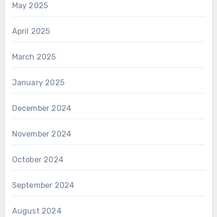
May 2025
April 2025
March 2025
January 2025
December 2024
November 2024
October 2024
September 2024
August 2024