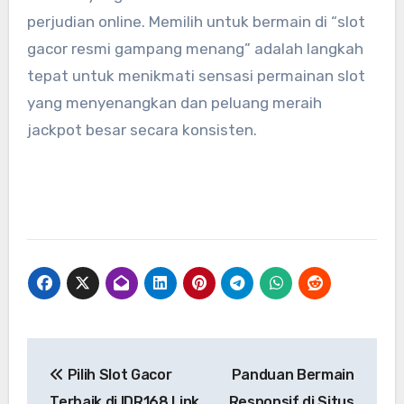
perjudian online. Memilih untuk bermain di “slot
gacor resmi gampang menang” adalah langkah
tepat untuk menikmati sensasi permainan slot
yang menyenangkan dan peluang meraih
jackpot besar secara konsisten.
Post
Pilih Slot Gacor
Panduan Bermain
navigation
Terbaik di IDR168 Link
Responsif di Situs